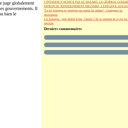
L’INVASION N’AVANCE PAS AU HASARD. LE GÉNÉRAL GOMAR
 le juge globalement
PATRON DU RENSEIGNEMENT MILITAIRE, L’EXPLIQUE.16/9/201
 des gouvernements. Il
"La loi Schiappa ne protégera pas mieux les enfants", s'indignent les
ou bien le
associations
Loi Schiappa : pour Maître Eolas, l'article 2 dit le contraire de ce qui lui 
reproché
Derniers commentaires