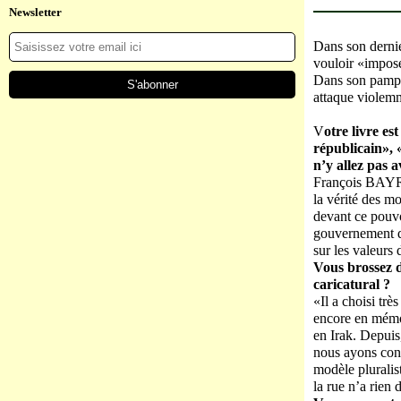
Newsletter
Dans son dernie
vouloir «impose
Dans son pamph
attaque violemm
V
otre livre e
républicain», 
n’y allez pas a
François BAYROU
la vérité des m
devant ce pouvoi
gouvernement qu
sur les valeurs 
Vous brossez d
caricatural ?
«Il a choisi trè
encore en mémoi
en Irak. Depuis
nous ayons conn
modèle pluralist
la rue n’a rien 