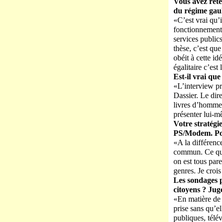
Vous avez ret
du régime gau
«C’est vrai qu’
fonctionnement 
services public
thèse, c’est que
obéit à cette i
égalitaire c’est
Est-il vrai que
«L’interview pr
Dassier. Le dir
livres d’hommes
présenter lui-m
Votre stratégi
PS/Modem. Pou
«A la différenc
commun. Ce qu’il
on est tous par
genres. Je crois
Les sondages p
citoyens ? Jug
«En matière de l
prise sans qu’el
publiques, télév