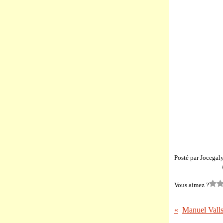
Posté par Jocegal
Vous aimez ?
Manuel Valls