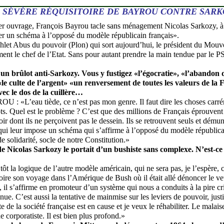
SÉVÈRE RÉQUISITOIRE DE BAYROU CONTRE SARK
r ouvrage, François Bayrou tacle sans ménagement Nicolas Sarkozy, à 
r un schéma à l’opposé du modèle républicain français».
let Abus du pouvoir (Plon) qui sort aujourd’hui, le président du Mou
ent le chef de l’Etat. Sans pour autant prendre la main tendue par le PS
st un brûlot anti-Sarkozy. Vous y fustigez «l’égocratie», «l’abandon
«le culte de l’argent» «un renversement de toutes les valeurs de la 
vec le dos de la cuillère…
 : «L’eau tiède, ce n’est pas mon genre. Il faut dire les choses carrém
ots. Quel est le problème ? C’est que des millions de Français éprouven
r dont ils ne perçoivent pas le dessein. Ils se retrouvent seuls et démun
i leur impose un schéma qui s’affirme à l’opposé du modèle républicai
de solidarité, socle de notre Constitution.»
e Nicolas Sarkozy le portait d’un bushiste sans complexe. N’est-ce
s tôt la logique de l’autre modèle américain, qui ne sera pas, je l’espère,
re son voyage dans l’Amérique de Bush où il était allé dénoncer le vet
, il s’affirme en promoteur d’un système qui nous a conduits à la pire cr
ue. C’est aussi la tentative de mainmise sur les leviers de pouvoir, jus
e de la société française est en cause et je veux le réhabiliter. Le malai
de corporatiste. Il est bien plus profond.»