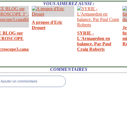
VOUS AIMEREZ AUSSI :
A propos d'Eric
Drouet
Je
E BLOG sur
SYRIE -
fu
CROSCOPE
L'Armagedon en
mi
balance. Par Paul
R
croscope3.cana
Craig Roberts
COMMENTAIRES
Ajouter un commentaire