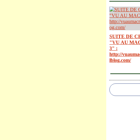
SUITE DE C
"VU AU MA
3" :
http://vuauma
lblog.com/