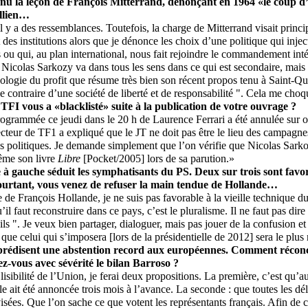
enu la leçon de François Mitterrand, dénonçant en 1964 «le coup 
llien…
il y a des ressemblances. Toutefois, la charge de Mitterrand visait princ
des institutions alors que je dénonce les choix d’une politique qui inje
s ou qui, au plan international, nous fait rejoindre le commandement in
 Nicolas Sarkozy va dans tous les sens dans ce qui est secondaire, mais q
déologie du profit que résume très bien son récent propos tenu à Saint-Qu
 le contraire d’une société de liberté et de responsabilité ". Cela me choq
 TFI vous a «blacklisté» suite à la publication de votre ouvrage ?
ogrammée ce jeudi dans le 20 h de Laurence Ferrari a été annulée sur 
ecteur de TF1 a expliqué que le JT ne doit pas être le lieu des campagn
 politiques. Je demande simplement que l’on vérifie que Nicolas Sarko
ême son livre
Libre
[Pocket/2005] lors de sa parution.»
e à gauche séduit les symphatisants du PS. Deux sur trois sont favor
rtant, vous venez de refuser la main tendue de Hollande…
e de François Hollande, je ne suis pas favorable à la vieille technique
 faut reconstruire dans ce pays, c’est le pluralisme. Il ne faut pas dire
eils ". Je veux bien partager, dialoguer, mais pas jouer de la confusion 
 que celui qui s’imposera [lors de la présidentielle de 2012] sera le plus
rédisent une abstention record aux européennes. Comment réconcil
ez-vous avec sévérité le bilan Barroso ?
isibilité de l’Union, je ferai deux propositions. La première, c’est qu’a
le ait été annoncée trois mois à l’avance. La seconde : que toutes les dél
isées. Que l’on sache ce que votent les représentants français. Afin de c