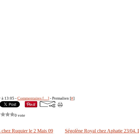
y à 13:05 -
Commentaires [
…
]
- Permalien [
#
]
0 vote
 chez Ruquier le 2 Mais 09
Ségolène Royal chez Aphatie 23/04. L