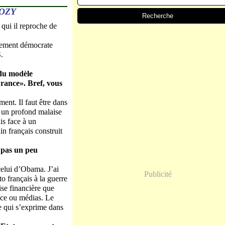
OZY
qui il reproche de
vement démocrate
.
 du modèle
France». Bref, vous
ent. Il faut être dans
t un profond malaise
is face à un
n français construit
 pas un peu
 celui d’Obama. J’ai
Publicité
o français à la guerre
ise financière que
tice ou médias. Le
se qui s’exprime dans