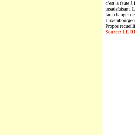
c’est la faute 
insatisfaisant.
faut changer de
Luxembourgeoi
Propos recueil
Source: LE