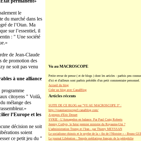
d’Etat permanent»
ipalement le
cte du marché dans les
tégré de l’Otan. Ma
ue sur l’essentiel, il
entin : " Une société
ue.»
ordre de Jean-Claude
es de promotion des
zy ne soit pas venu
Vu au MACROSCOPE
Petite revue de presse ( et de blogs ) dont les articles - parfois peu connus
ables à une alliance
d'ici et d'ailleurs sont parfois précédés d'un petit commentaire personnel.
Accueil du blog
 du programme
Créer un blog avec CanalBlog
Articles récents
 aux citoyens " Voilà,
et du mélange des
SUITE DE CE BLOG sur "VU AU MACROSCOPE 3" :
 rassembleur.»
http://vuaumacroscope3.canalblog.com/
ier l’Europe et les
A propos d'Eric Drouet
SYRIE - L'Armagedon en balance. Par Paul Craig Roberts
Jeremy Corbyn, le futur premier ministre du Royaume-Uni ?
ucune décision ne soit
L’administration Trump et l’Iran - par Thierry MEYSSAN
ibérations soient
Le socialisme chinois et le mythe de la « fin de l’Histoire » - Bruno G
esser ce petit jeu du "
Le journal Libération : Temple médiatique français de la pédophilie