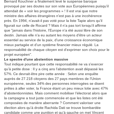
Bernard Kouchner a finalement levé le suspense baroque
provoqué par ses doutes sur son vote aux Européennes puisqu'il
attendait de « voir les programmes » ! Il est vrai que notre
ministre des affaires étrangères n'est pas à une incohérence
près. En 1994, n'avait-il pas voté pour la liste Tapie alors qu'il
figurait sur celle de Rocard ? Mais il n'a pas tort lorsqu'il affirme
que "jamais dans l'histoire, l'Europe n'a été aussi libre de son
destin. Jamais elle n'a eu autant les moyens d'être un acteur
essentiel au service de la paix, d'une croissance économique
mieux partagée et d'un système financier mieux régulé. La
responsabilité de chaque citoyen est d'exprimer son choix pour le
projet européen".
Le spectre d'une abstention massive
Tout indique pourtant que cette responsabilité ne va s'exercer
qu'à petite dose : Il y a cinq ans l'abstention avait dépassé les
57%. Ce devrait-être pire cette année : Selon une enquête
auprès de 27.218 citoyens des 27 pays membres de l'Union
européenne, seules 34% des personnes interrogées se disent
prêtes à aller voter, la France étant un peu mieux lotie avec 47%
d'abstentionnistes. Mais comment mobiliser l'électorat alors que
la campagne a tout juste commencée et que les listes ont été
composées de manière aberrante ? Comment valoriser une
élection alors qu'à droite Rachida Dati se trouve bombardée
candidate comme une punition et qu'à gauche on met Vincent