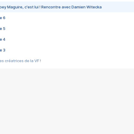
bey Maguire, c'est lui ! Rencontre avec Damien Witecka
e 6
e 5
e 4
e 3
s créatrices de la VF !
e 2
e 1
e Mektoub My Love arrive enfin ! Rencontre avec Shaïn Boumedine et Sal
i : après Toni en famille
elle réalise le bouleversant Dites lui que je l'aime
ais ! Rencontre autour de Vie privée de Rebecca Zlotowski