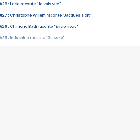
28 : Lorie raconte "Je vais vite"
#27 : Christophe Willem raconte "Jacques a dit"
#26 : Chimène Badi raconte "Entre nous"
#25 : Indochine raconte "3e sexe"
#24 : Zaho raconte "C'est chelou"
#23 : Patrick Bruel raconte "Au café des délices"
#22 : Kyo raconte "Le chemin"
#21 : Nolwenn Leroy raconte "Cassé"
#20 : Patrick Hernandez raconte "Born to be alive"
#19 : Lorie raconte "Près de moi"
#18 : Michael Jones raconte "A nos actes manqués" (avec Jean-Jacque
#17 : Khaled raconte "Aïcha"
#16 : Corneille raconte "Parce qu'on vient de loin"