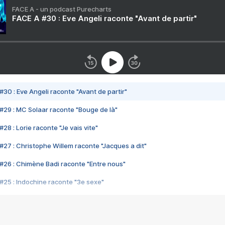
FACE A - un podcast Purecharts
FACE A #30 : Eve Angeli raconte "Avant de partir"
#30 : Eve Angeli raconte "Avant de partir"
#29 : MC Solaar raconte "Bouge de là"
28 : Lorie raconte "Je vais vite"
#27 : Christophe Willem raconte "Jacques a dit"
#26 : Chimène Badi raconte "Entre nous"
#25 : Indochine raconte "3e sexe"
#24 : Zaho raconte "C'est chelou"
#23 : Patrick Bruel raconte "Au café des délices"