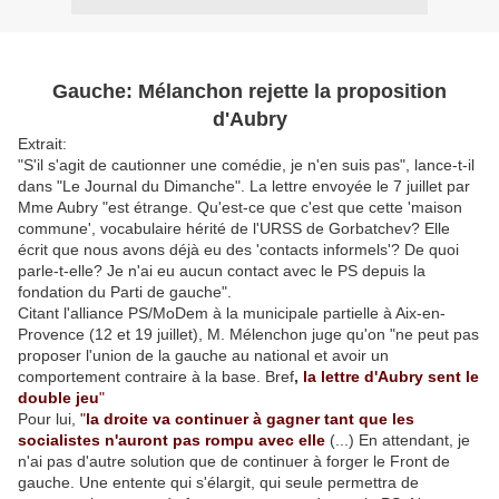
Gauche: Mélanchon rejette la proposition
d'Aubry
Extrait:
"S'il s'agit de cautionner une comédie, je n'en suis pas", lance-t-il
dans "Le Journal du Dimanche". La lettre envoyée le 7 juillet par
Mme Aubry "est étrange. Qu'est-ce que c'est que cette 'maison
commune', vocabulaire hérité de l'URSS de Gorbatchev? Elle
écrit que nous avons déjà eu des 'contacts informels'? De quoi
parle-t-elle? Je n'ai eu aucun contact avec le PS depuis la
fondation du Parti de gauche".
Citant l'alliance PS/MoDem à la municipale partielle à Aix-en-
Provence (12 et 19 juillet), M. Mélenchon juge qu'on "ne peut pas
proposer l'union de la gauche au national et avoir un
comportement contraire à la base. Bref
,
la lettre d'Aubry sent le
double jeu
"
Pour lui,
"
la droite va continuer à gagner tant que les
socialistes n'auront pas rompu avec elle
(...) En attendant, je
n'ai pas d'autre solution que de continuer à forger le Front de
gauche. Une entente qui s'élargit, qui seule permettra de