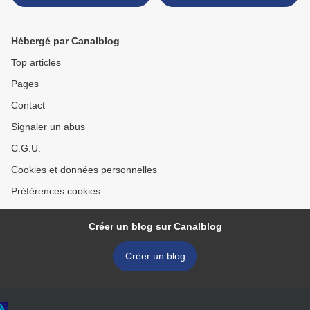
en scène main dans la main
Sarkozy? >
avec Sarkozy au prix d’un
grossier trucage
Hébergé par Canalblog
Top articles
Pages
Contact
Signaler un abus
C.G.U.
Cookies et données personnelles
Préférences cookies
Créer un blog sur Canalblog
Créer un blog