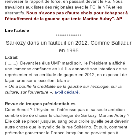
renverser le rapport de force, en passant devant le PS. Nous
travaillons aux listes des régionales avec le PC, le NPA et les
alternatifs.
Nous n'avons pas d'autre choix pour échapper à
l'étouffement de la gauche que tente Martine Aubry". AP
Lire l'article
°°°°°°°°°°°°°°
Sarkozy dans un fauteuil en 2012. Comme Balladur
en 1995
Extrait:
(........) Devant les élus UMP mardi soir, le Président a affiché
une immense confiance en lui. Il a annoncé son intention de se
représenter et sa certitude de gagner en 2012, en exposant de
façon crue son« excellent bilan » :
«
On a bouffé la crédibilité de la gauche sur l'écologie, sur la
culture, sur l'ouverture
»,
a-t-il déclaré
.
Revue de troupes présidentiables
Cohn Bendit ? L’Elysée ne l’intéresse pas et sa seule ambition
semble être de choisir le challenger de Sarkozy. Martine Aubry ?
Elle doit se pincer jusqu'au sang pour croire qu'elle peut devenir
autre chose que le syndic de la rue Solférino. Et puis, comment
prétendre gouverner la France lorsqu’on ne parvient pas à