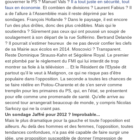
gouverner le PS ? Manuel Vals ?
Il a tout juste en sécurité, tout
faux en économie
. Et combien de divisions ? Laurent Fabius ? Il
a de l'allure à l'Assemblée mais il reste déprimé par les
sondages. François Hollande ? Dans le paysage, il est encore
l'un des plus drôles, donc des plus crédibles. Mais qui le
soutiendra ? Sûrement pas ceux qui ont poussé un soupir de
soulagement à son départ de la rue Solférino. Bertrand Delanöe
? Il pourrait s'estimer heureux de ne pas devoir confier les clefs
de sa Mairie aux écolos en 2014. Moscovici ? Transparent.
Reste Dominique Strauss-Kahn et Ségolène Royal. Le premier
est plombé par le règlement du FMI qui lui interdit de trop
montrer sa fiole à la télévision ... Et le Résident de l'Elysée dit
partout qu'il le veut à Matignon, ce qui ne risque pas d'être
populaire dans l'opposition. La seconde a toutes les chances de
se faire réélire en Poitou-Charente et de s’en servir comme
tremplin pour les primaires du PS, qui, en l'état, se présentent
pour elle comme une promenade de santé. Qu’elle arrive au
second tour arrangerait beaucoup de monde, y compris Nicolas
Sarkozy qui ne la craint pas.
Un sondage Jaffré pour 2012 ? Improbable...
Mais le plus dramatique pour la gauche et toute l'opposition est
ailleurs. Au delà des hommes et des femmes, l’opposition, toutes
tendances confondues, n’a pas été capable de faire surgir une
idée, une proposition susceptible de donner l’impression de