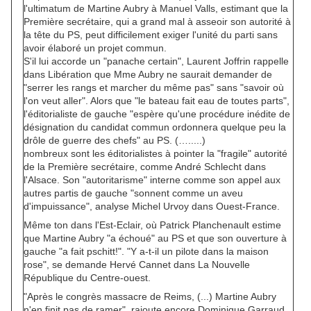
l'ultimatum de Martine Aubry à Manuel Valls, estimant que la
Première secrétaire, qui a grand mal à asseoir son autorité à
la tête du PS, peut difficilement exiger l'unité du parti sans
avoir élaboré un projet commun.
S'il lui accorde un "panache certain", Laurent Joffrin rappelle
dans Libération que Mme Aubry ne saurait demander de
"serrer les rangs et marcher du même pas" sans "savoir où
l'on veut aller". Alors que "le bateau fait eau de toutes parts",
l'éditorialiste de gauche "espère qu'une procédure inédite de
désignation du candidat commun ordonnera quelque peu la
drôle de guerre des chefs" au PS. (….....)
nombreux sont les éditorialistes à pointer la "fragile" autorité
de la Première secrétaire, comme André Schlecht dans
l'Alsace. Son "autoritarisme" interne comme son appel aux
autres partis de gauche "sonnent comme un aveu
d'impuissance", analyse Michel Urvoy dans Ouest-France.
Même ton dans l'Est-Eclair, où Patrick Planchenault estime
que Martine Aubry "a échoué" au PS et que son ouverture à
gauche "a fait pschitt!". "Y a-t-il un pilote dans la maison
rose", se demande Hervé Cannet dans La Nouvelle
République du Centre-ouest.
"Après le congrès massacre de Reims, (...) Martine Aubry
n'en finit pas de ramer", rajoute encore Dominique Garraud