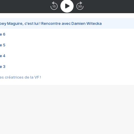
bey Maguire, c'est lui ! Rencontre avec Damien Witecka
e 6
e 5
e 4
e 3
s créatrices de la VF !
e 2
e 1
e Mektoub My Love arrive enfin ! Rencontre avec Shaïn Boumedine et Sal
i : après Toni en famille
elle réalise le bouleversant Dites lui que je l'aime