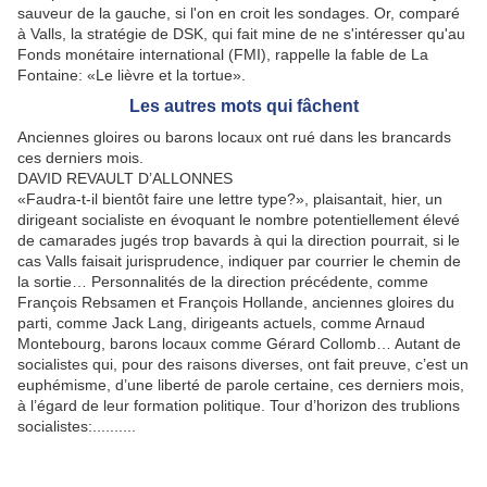
sauveur de la gauche, si l'on en croit les sondages. Or, comparé
à Valls, la stratégie de DSK, qui fait mine de ne s'intéresser qu'au
Fonds monétaire international (FMI), rappelle la fable de La
Fontaine: «Le lièvre et la tortue».
Les autres mots qui fâchent
Anciennes gloires ou barons locaux ont rué dans les brancards
ces derniers mois.
DAVID REVAULT D’ALLONNES
«Faudra-t-il bientôt faire une lettre type?», plaisantait, hier, un
dirigeant socialiste en évoquant le nombre potentiellement élevé
de camarades jugés trop bavards à qui la direction pourrait, si le
cas Valls faisait jurisprudence, indiquer par courrier le chemin de
la sortie… Personnalités de la direction précédente, comme
François Rebsamen et François Hollande, anciennes gloires du
parti, comme Jack Lang, dirigeants actuels, comme Arnaud
Montebourg, barons locaux comme Gérard Collomb… Autant de
socialistes qui, pour des raisons diverses, ont fait preuve, c’est un
euphémisme, d’une liberté de parole certaine, ces derniers mois,
à l’égard de leur formation politique. Tour d’horizon des trublions
socialistes:..........