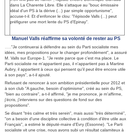
dans La Charente Libre. Elle s'attaque au "bouc émissaire
idéal d'un PS à la dérive (...) par simple opportunisme",
accuse-t-il. Et d'enfoncer le clou: "l'épisode Valls (...) peut
préfigurer une mort lente du PS d'Epinay".
Manuel Valls réaffirme sa volonté de rester au PS
….."Je continuerai à défendre au sein du Parti socialiste mes
idées, mes propositions pour le changer profondément", a assuré
M. Valls sur Europe-1. "Je reste parce que c'est ma place. Le
Parti socialiste ne m'appartient pas, il n'appartient pas à Martine
Aubry, il appartient à ceux qui pensent qu'il peut être encore utile
à son pays", a-t-il ajouté.
Refusant de renoncer à son ambition présidentielle pour 2012 et
à son club "A gauche, besoin d'optimisme", créé au sein du PS,
"bien au contraire", a-t-il affirmé, "je me prononce, je m'affirme,
j'écris, j'interviens sur des questions de fond sur des
propositions".
Se disant "très calme et très serein", mais aussi "très déterminé",
"on a besoin d'une discipline collective à condition d'être utile aux
Français", a estimé le député-maire d'Evry (Essonne). "Le Parti
socialiste vit une crise, nous avons subi un résultat calamiteux à