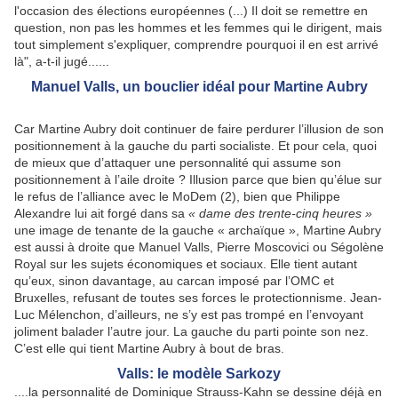
l'occasion des élections européennes (...) Il doit se remettre en
question, non pas les hommes et les femmes qui le dirigent, mais
tout simplement s'expliquer, comprendre pourquoi il en est arrivé
là", a-t-il jugé......
Manuel Valls, un bouclier idéal pour Martine Aubry
Car Martine Aubry doit continuer de faire perdurer l’illusion de son
positionnement à la gauche du parti socialiste. Et pour cela, quoi
de mieux que d’attaquer une personnalité qui assume son
positionnement à l’aile droite ? Illusion parce que bien qu’élue sur
le refus de l’alliance avec le MoDem (2), bien que Philippe
Alexandre lui ait forgé dans sa
« dame des trente-cinq heures »
une image de tenante de la gauche « archaïque », Martine Aubry
est aussi à droite que Manuel Valls, Pierre Moscovici ou Ségolène
Royal sur les sujets économiques et sociaux. Elle tient autant
qu’eux, sinon davantage, au carcan imposé par l’OMC et
Bruxelles, refusant de toutes ses forces le protectionnisme. Jean-
Luc Mélenchon, d’ailleurs, ne s’y est pas trompé en l’envoyant
joliment balader l’autre jour. La gauche du parti pointe son nez.
C’est elle qui tient Martine Aubry à bout de bras.
Valls: le modèle Sarkozy
....la personnalité de Dominique Strauss-Kahn se dessine déjà en