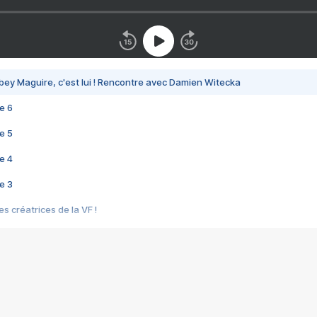
bey Maguire, c'est lui ! Rencontre avec Damien Witecka
e 6
e 5
e 4
e 3
s créatrices de la VF !
e 2
e 1
e Mektoub My Love arrive enfin ! Rencontre avec Shaïn Boumedine et Sal
i : après Toni en famille