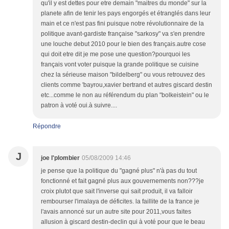
qu'il y est dettes pour etre demain "maitres du monde" sur la
planete afin de tenir les pays engorgés et étranglés dans leur
main et ce n'est pas fini puisque notre révolutionnaire de la
politique avant-gardiste française "sarkosy" va s'en prendre
une louche debut 2010 pour le bien des français.autre cose
qui doit etre dit je me pose une question?pourquoi les
français vont voter puisque la grande politique se cuisine
chez la sérieuse maison "bildelberg" ou vous retrouvez des
clients comme 'bayrou,xavier bertrand et autres giscard destin
etc...comme le non au référendum du plan "bolkeistein" ou le
patron à voté oui.à suivre....
Répondre
J
joe l'plombier
05/08/2009 14:46
je pense que la politique du "gagné plus" n'à pas du tout
fonctionné et fait gagné plus aux gouvernements non???je
croix plutot que sait l'inverse qui sait produit, il va falloir
rembourser l'imalaya de déficites. la faillite de la france je
l'avais annoncé sur un autre site pour 2011,vous faites
allusion à giscard destin-declin qui à voté pour que le beau