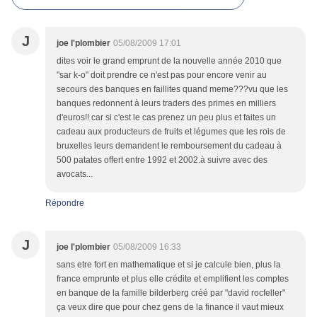
J
joe l'plombier
05/08/2009 17:01
dites voir le grand emprunt de la nouvelle année 2010 que
"sar k-o" doit prendre ce n'est pas pour encore venir au
secours des banques en faillites quand meme???vu que les
banques redonnent à leurs traders des primes en milliers
d'euros!! car si c'est le cas prenez un peu plus et faites un
cadeau aux producteurs de fruits et légumes que les rois de
bruxelles leurs demandent le remboursement du cadeau à
500 patates offert entre 1992 et 2002.à suivre avec des
avocats...
Répondre
J
joe l'plombier
05/08/2009 16:33
sans etre fort en mathematique et si je calcule bien, plus la
france emprunte et plus elle crédite et emplifient les comptes
en banque de la famille bilderberg créé par "david rocfeller"
ça veux dire que pour chez gens de la finance il vaut mieux