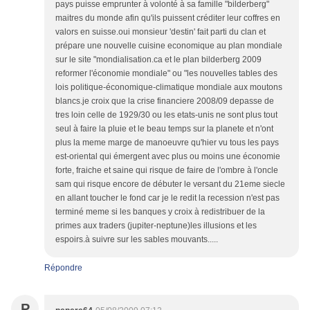
pays puisse emprunter à volonté à sa famille "bilderberg"
maitres du monde afin qu'ils puissent créditer leur coffres en
valors en suisse.oui monsieur 'destin' fait parti du clan et
prépare une nouvelle cuisine economique au plan mondiale
sur le site "mondialisation.ca et le plan bilderberg 2009
reformer l'économie mondiale" ou "les nouvelles tables des
lois politique-économique-climatique mondiale aux moutons
blancs.je croix que la crise financiere 2008/09 depasse de
tres loin celle de 1929/30 ou les etats-unis ne sont plus tout
seul à faire la pluie et le beau temps sur la planete et n'ont
plus la meme marge de manoeuvre qu'hier vu tous les pays
est-oriental qui émergent avec plus ou moins une économie
forte, fraiche et saine qui risque de faire de l'ombre à l'oncle
sam qui risque encore de débuter le versant du 21eme siecle
en allant toucher le fond car je le redit la recession n'est pas
terminé meme si les banques y croix à redistribuer de la
primes aux traders (jupiter-neptune)les illusions et les
espoirs.à suivre sur les sables mouvants.....
Répondre
P