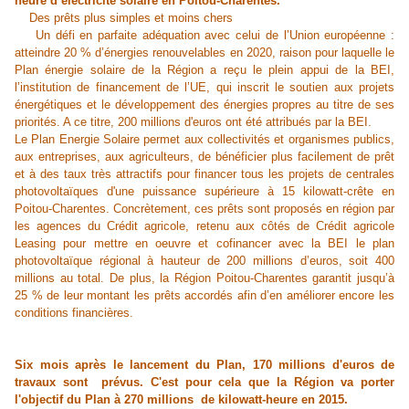
heure d’électricité solaire en Poitou-Charentes.
Des prêts plus simples et moins chers
Un défi en parfaite adéquation avec celui de l’Union européenne :
atteindre 20 % d’énergies renouvelables en 2020, raison pour laquelle le
Plan énergie solaire de la Région a reçu le plein appui de la BEI,
l’institution de financement de l’UE, qui inscrit le soutien aux projets
énergétiques et le développement des énergies propres au titre de ses
priorités. A ce titre, 200 millions d'euros ont été attribués par la BEI.
Le Plan Energie Solaire permet aux collectivités et organismes publics,
aux entreprises, aux agriculteurs, de bénéficier plus facilement de prêt
et à des taux très attractifs pour financer tous les projets de centrales
photovoltaïques d'une puissance supérieure à 15 kilowatt-crête en
Poitou-Charentes. Concrètement, ces prêts sont proposés en région par
les agences du Crédit agricole, retenu aux côtés de Crédit agricole
Leasing pour mettre en oeuvre et cofinancer avec la BEI le plan
photovoltaïque régional à hauteur de 200 millions d’euros, soit 400
millions au total. De plus, la Région Poitou-Charentes garantit jusqu’à
25 % de leur montant les prêts accordés afin d’en améliorer encore les
conditions financières.
Six mois après le lancement du Plan, 170 millions d'euros de
travaux sont prévus. C'est pour cela que la Région va porter
l'objectif du Plan à 270 millions de kilowatt-heure en 2015.