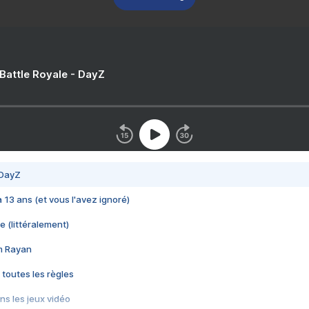
 Battle Royale - DayZ
 DayZ
 a 13 ans (et vous l'avez ignoré)
e (littéralement)
im Rayan
 toutes les règles
s les jeux vidéo