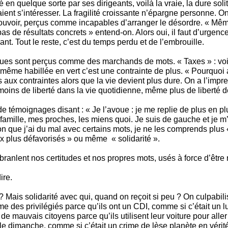
en quelque sorte par ses dirigeants, voilà la vraie, la dure soli
aient s’intéresser. La fragilité croissante n’épargne personne. O
ouvoir, perçus comme incapables d’arranger le désordre. « Mêm
as de résultats concrets » entend-on. Alors oui, il faut d’urgence 
ant. Tout le reste, c’est du temps perdu et de l’embrouille.
ques sont perçus comme des marchands de mots. « Taxes » : voil
r même habillée en vert c’est une contrainte de plus. « Pourquoi 
s aux contraintes alors que la vie devient plus dure. On a l’impr
oins de liberté dans la vie quotidienne, même plus de liberté d
 témoignages disant : « Je l’avoue : je me replie de plus en p
 famille, mes proches, les miens quoi. Je suis de gauche et je 
on que j’ai du mal avec certains mots, je ne les comprends plus « 
x plus défavorisés » ou même « solidarité ».
branlent nos certitudes et nos propres mots, usés à force d’être
ire.
 ? Mais solidarité avec qui, quand on reçoit si peu ? On culpabili
me des privilégiés parce qu’ils ont un CDI, comme si c’était un lu
t de mauvais citoyens parce qu’ils utilisent leur voiture pour alle
 le dimanche, comme si c’était un crime de lèse planète en vérit