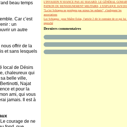
 grand beau temps
L’INVASION N’AVANCE PAS AU HASARD. LE GÉNÉRAL GOMAR
PATRON DU RENSEIGNEMENT MILITAIRE, L’EXPLIQUE.16/9/201
"La loi Schiappa ne protégera pas mieux les enfants", s'indignent les
associations
mble. Car c’est
Loi Schiappa : pour Maître Eolas, l'article 2 dit le contraire de ce qui lui 
reproché
enir : un
Derniers commentaires
vrir un autre
 nous offrir de la
is et sans lesquels
é local de Désirs
ste, chaleureux qui
a belle ville,
ertinotti, Najat
nce et pour la
 mon ami, qui vous
ai jamais. Il est à
 aux
 Le courage de ne
 au fond, que