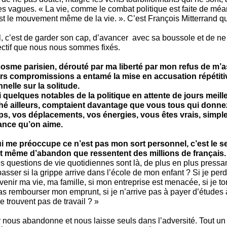
s vagues. « La vie, comme le combat politique est faite de méan
est le mouvement même de la vie. ». C’est François Mitterrand qui
l, c’est de garder son cap, d’avancer avec sa boussole et de ne
ectif que nous nous sommes fixés.
osme parisien, dérouté par ma liberté par mon refus de m’as
rs compromissions a entamé la mise en accusation répétiti
nelle sur la solitude.
uelques notables de la politique en attente de jours meilleu
hé ailleurs, comptaient davantage que vous tous qui don
ps, vos déplacements, vos énergies, vous êtes vrais, simpl
rance qu’on aime.
ui me préoccupe ce n’est pas mon sort personnel, c’est le s
et même d’abandon que ressentent des millions de français
s questions de vie quotidiennes sont là, de plus en plus pressan
passer si la grippe arrive dans l’école de mon enfant ? Si je per
enir ma vie, ma famille, si mon entreprise est menacée, si je t
s rembourser mon emprunt, si je n’arrive pas à payer d’études 
s ne trouvent pas de travail ? »
 nous abandonne et nous laisse seuls dans l’adversité. Tout un