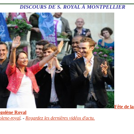
DISCOURS DE S. ROYAL À MONTPELLIER
Fête de la
égolène Royal
olene-royal
. -
Regardez les dernières vidéos d'actu.