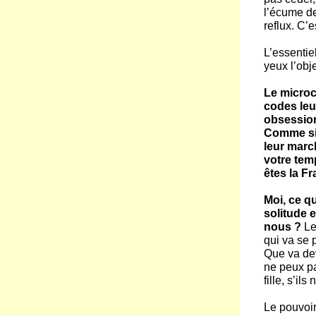
l’écume de
reflux. C’
L’essentie
yeux l’obj
Le microc
codes leu
obsession
Comme si q
leur marc
votre tem
êtes la F
Moi, ce q
solitude 
nous ?
Le
qui va se 
Que va dev
ne peux pa
fille, s’il
Le pouvoir