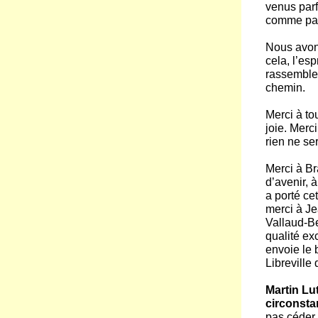
venus parf
comme par
Nous avon
cela, l’es
rassemble
chemin.
Merci à tou
joie. Merc
rien ne ser
Merci à Br
d’avenir, 
a porté ce
merci à Je
Vallaud-B
qualité ex
envoie le 
Libreville
Martin Lu
circonsta
pas céder,