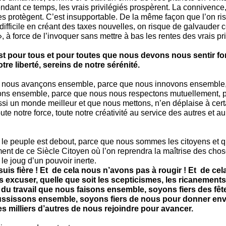
endant ce temps, les vrais privilégiés prospèrent. La connivence
les protègent. C’est insupportable. De la même façon que l’on r
 difficile en créant des taxes nouvelles, on risque de galvauder
», à force de l’invoquer sans mettre à bas les rentes des vrais pri
est pour tous et pour toutes que nous devons nous sentir for
otre liberté, sereins de notre sérénité.
 nous avançons ensemble, parce que nous innovons ensemble,
ons ensemble, parce que nous nous respectons mutuellement, 
si un monde meilleur et que nous mettons, n’en déplaise à certa
ute notre force, toute notre créativité au service des autres et au
le peuple est debout, parce que nous sommes les citoyens et q
ent de ce Siècle Citoyen où l’on reprendra la maîtrise des chos
 le joug d’un pouvoir inerte.
 suis fière ! Et de cela nous n’avons pas à rougir ! Et de ce
s excuser, quelle que soit les scepticismes, les ricanements
du travail que nous faisons ensemble, soyons fiers des fête
ussissons ensemble, soyons fiers de nous pour donner en
es milliers d’autres de nous rejoindre pour avancer.