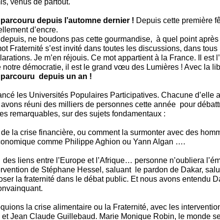
s, venus de partout.
parcouru depuis l’automne dernier !
Depuis cette première fêt
 tellement d’encre.
depuis, ne boudons pas cette gourmandise, à quel point après
ot Fraternité s’est invité dans toutes les discussions, dans tous
larations. Je m’en réjouis. Ce mot appartient à la France. Il est 
 notre démocratie, il est le grand vœu des Lumières ! Avec la libe
parcouru depuis un an !
ncé les Universités Populaires Participatives. Chacune d’elle 
avons réuni des milliers de personnes cette année pour débat
tes remarquables, sur des sujets fondamentaux :
e de la crise financière, ou comment la surmonter avec des homm
 économique comme Philippe Aghion ou Yann Algan ….
e des liens entre l’Europe et l’Afrique… personne n’oubliera l’é
ervention de Stéphane Hessel, saluant le pardon de Dakar, salu
oser la fraternité dans le débat public. Et nous avons entendu D
 convainquant.
uions la crise alimentaire ou la Fraternité, avec les interventi
 et Jean Claude Guillebaud. Marie Monique Robin, le monde s