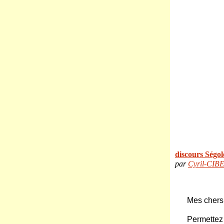
discours Ségol
par
Cyril-CIB
Mes chers
Permettez 