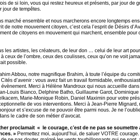
ois de si loin, vous qui restez heureux et présents, par jour de
 jour de tempêtes.
s marché ensemble et nous marcherons encore longtemps ense
prit de notre mouvement citoyen, c’est cela l’esprit de Désirs d’Av
ment de citoyens en mouvement qui marchent, ensemble pour ou
s les artistes, les créateurs, de leur don … celui de leur art pour
i à ceux de l’ombre, ceux des coulisses, ceux qu’on ne voit jama
ait possible.
ahim Abbou, notre magnifique Brahim, à toute l’équipe du comit
à Cités d’avenir : vous avez fait un travail formidable, enthousia
t évènement. Merci à Hélène Mandroux qui nous accueille dans s
an-Louis Bianco, Delphine Batho, Guillaume Garot, Dominique B
elkacem, Marie-Monique Robin, Daniel Maximin pour votre prése
ceptionnelle de vos interventions. Merci à Jean-Pierre Mignard,
bonjour et s’excuse de ne pouvoir être parmi nous. Je ne l’oublier
 dans le cadre de son métier d’avocat.
ther proclamait « le courage, c’est de ne pas se soumettre
nces. »
Permettez moi, aujourd’hui, de saluer VOTRE courage.
 de ne pas douter, malgré les vents tourbillonnants qui ne sont,