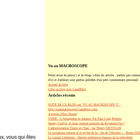
Vu au MACROSCOPE
Petite revue de presse ( et de blogs ) dont les articles - parfois peu connus
d'ici et d'ailleurs sont parfois précédés d'un petit commentaire personnel.
Accueil du blog
Créer un blog avec CanalBlog
Articles récents
SUITE DE CE BLOG sur "VU AU MACROSCOPE 3" :
http://vuaumacroscope3.canalblog.com/
A propos d'Eric Drouet
SYRIE - L'Armagedon en balance. Par Paul Craig Roberts
Jeremy Corbyn, le futur premier ministre du Royaume-Uni ?
L’administration Trump et l’Iran - par Thierry MEYSSAN
Le socialisme chinois et le mythe de la « fin de l’Histoire » - Bruno G
x, vous qui êtes
Le journal Libération : Temple médiatique français de la pédophilie