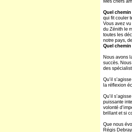
Mes chers ami
Quel chemin 
qui fit couler
Vous avez vu 
du Zénith le m
toutes les déc
notre pays, de
Quel chemin 
Nous avons la
succès. Nous 
des spécialis
Qu’il s’agiss
la réflexion
Qu’il s’agiss
puissante int
volonté d’imp
brillant et si
Que nous évoq
Régis Debray