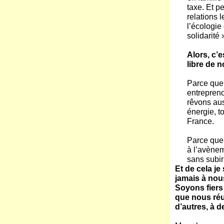
taxe. Et p
relations 
l’écologie
solidarité 
Alors, c’
libre de n
Parce que
entrepren
rêvons aus
énergie, to
France.
Parce que 
à l’avènem
sans subir
Et de cela je
jamais à nou
Soyons fiers 
que nous ré
d’autres, à d