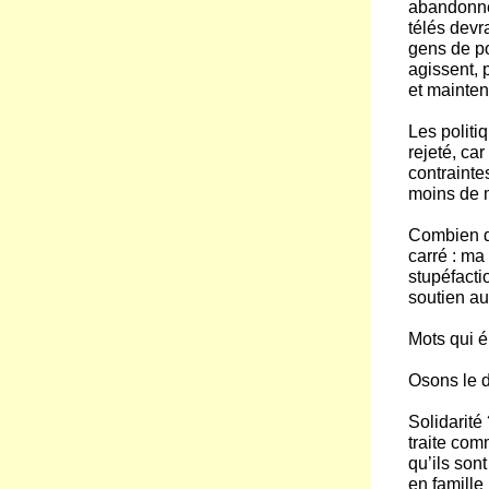
abandonné 
télés devr
gens de p
agissent, p
et mainten
Les politi
rejeté, ca
contrainte
moins de m
Combien de
carré : ma
stupéfacti
soutien au
Mots qui é
Osons le d
Solidarité
traite com
qu’ils son
en famille