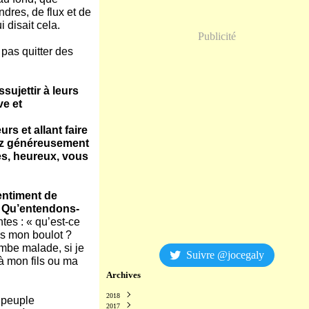
dres, de flux et de
 disait cela.
Publicité
 pas quitter des
sujettir à leurs
ve et
rs et allant faire
nez généreusement
es, heureux, vous
entiment de
. Qu’entendons-
tes : « qu’est-ce
ds mon boulot ?
ombe malade, si je
Suivre @jocegaly
à mon fils ou ma
Archives
2018
 peuple
2017
Décembre
(2)