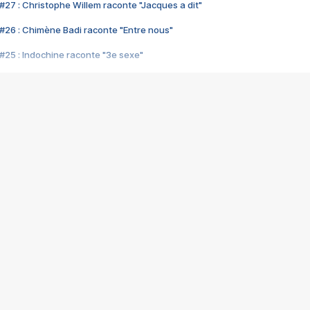
#27 : Christophe Willem raconte "Jacques a dit"
#26 : Chimène Badi raconte "Entre nous"
#25 : Indochine raconte "3e sexe"
#24 : Zaho raconte "C'est chelou"
#23 : Patrick Bruel raconte "Au café des délices"
#22 : Kyo raconte "Le chemin"
#21 : Nolwenn Leroy raconte "Cassé"
#20 : Patrick Hernandez raconte "Born to be alive"
#19 : Lorie raconte "Près de moi"
#18 : Michael Jones raconte "A nos actes manqués" (avec Jean-Jacque
#17 : Khaled raconte "Aïcha"
#16 : Corneille raconte "Parce qu'on vient de loin"
#15 : Indochine raconte "L'aventurier"