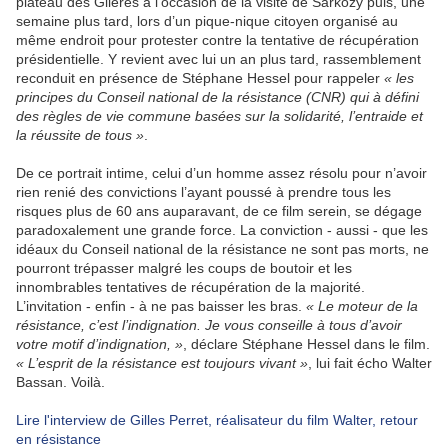
plateau des Glières à l’occasion de la visite de Sarkozy puis, une
semaine plus tard, lors d’un pique-nique citoyen organisé au
même endroit pour protester contre la tentative de récupération
présidentielle. Y revient avec lui un an plus tard, rassemblement
reconduit en présence de Stéphane Hessel pour rappeler
« les
principes du Conseil national de la résistance (CNR) qui à défini
des règles de vie commune basées sur la solidarité, l’entraide et
la réussite de tous »
.
De ce portrait intime, celui d’un homme assez résolu pour n’avoir
rien renié des convictions l’ayant poussé à prendre tous les
risques plus de 60 ans auparavant, de ce film serein, se dégage
paradoxalement une grande force. La conviction - aussi - que les
idéaux du Conseil national de la résistance ne sont pas morts, ne
pourront trépasser malgré les coups de boutoir et les
innombrables tentatives de récupération de la majorité.
L’invitation - enfin - à ne pas baisser les bras.
« Le moteur de la
résistance, c’est l’indignation. Je vous conseille à tous d’avoir
votre motif d’indignation, »
, déclare Stéphane Hessel dans le film.
« L’esprit de la résistance est toujours vivant »
, lui fait écho Walter
Bassan. Voilà.
Lire l'interview de Gilles Perret, réalisateur du film Walter, retour
en résistance