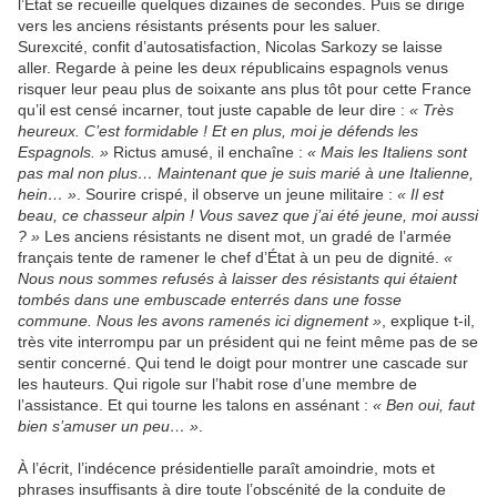
l’État se recueille quelques dizaines de secondes. Puis se dirige
vers les anciens résistants présents pour les saluer.
Surexcité, confit d’autosatisfaction, Nicolas Sarkozy se laisse
aller. Regarde à peine les deux républicains espagnols venus
risquer leur peau plus de soixante ans plus tôt pour cette France
qu’il est censé incarner, tout juste capable de leur dire :
« Très
heureux. C’est formidable ! Et en plus, moi je défends les
Espagnols. »
Rictus amusé, il enchaîne :
« Mais les Italiens sont
pas mal non plus… Maintenant que je suis marié à une Italienne,
hein… »
. Sourire crispé, il observe un jeune militaire :
« Il est
beau, ce chasseur alpin ! Vous savez que j’ai été jeune, moi aussi
? »
Les anciens résistants ne disent mot, un gradé de l’armée
français tente de ramener le chef d’État à un peu de dignité.
«
Nous nous sommes refusés à laisser des résistants qui étaient
tombés dans une embuscade enterrés dans une fosse
commune. Nous les avons ramenés ici dignement »
, explique t-il,
très vite interrompu par un président qui ne feint même pas de se
sentir concerné. Qui tend le doigt pour montrer une cascade sur
les hauteurs. Qui rigole sur l’habit rose d’une membre de
l’assistance. Et qui tourne les talons en assénant :
« Ben oui, faut
bien s’amuser un peu… »
.
À l’écrit, l’indécence présidentielle paraît amoindrie, mots et
phrases insuffisants à dire toute l’obscénité de la conduite de