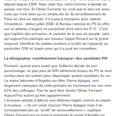
député depuis 1988. Mais cette fois, notre homme a décidé de
passer son tour. Et Olivier Ferrand, lui, croit que le sien est venu.
Celui qui n’est alors qu'un simple élu du 3e arrondissement de
Paris se rêve en député. Il n’a pas à transpirer pour obtenir
l’investiture : début juillet 2006, le Bureau national du PS lui offre
sur un plateau d’argent un parachute doré dans les P.-O.. C’est
que l’apôtre des primaires, le camelot de la voix du peuple, celui
qui aujourd'hui participe aux travaux Juppé-Rocard sur le grand
emprunt, bénéficie de solides soutiens à la tête de l’appareil, en
particulier DSK et Jospin pour qui il a joué les conseillers.
La désignation «extrêmement baroque» des candidats PS!
Pourtant, quinze jours avant que Solférino décide de son
parachutage, un peu plus de 600 adhérents locaux du PS se sont
rendus dans les isoloirs pour départager quatre candidats du cru.
Le maire fabiusien d’Argelès-sur-Mer,
Pierre Aylagas
, sort
largement vainqueur de cette primaire en réunissant sur son nom
62% des suffrages. Pas de quoi faire douter Olivier Ferrand.
Aujourd’hui autant qu’hier apparemment.
L’énarque adopte d’ailleurs une défense réglée comme du papier
à musique :
« Ils ont voulu imposer Pierre Aylagas mais il ne
correspondait pas au “profil” de renouvellement »
, explique
Olivier Ferrand qui va jusqu’à présenter le maire d’Argelès en