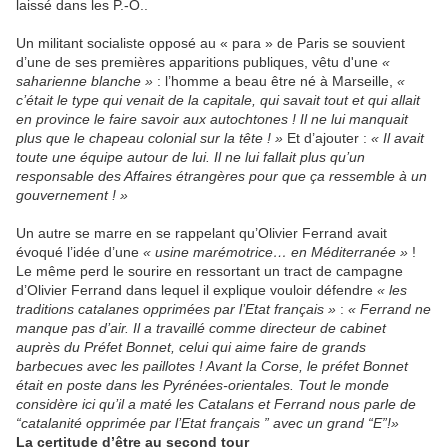
laissé dans les P.-O..
Un militant socialiste opposé au « para » de Paris se souvient
d’une de ses premières apparitions publiques, vêtu d'une
«
saharienne blanche »
: l’homme a beau être né à Marseille,
«
c’était le type qui venait de la capitale, qui savait tout et qui allait
en province le faire savoir aux autochtones ! Il ne lui manquait
plus que le chapeau colonial sur la tête ! »
Et d’ajouter :
« Il avait
toute une équipe autour de lui. Il ne lui fallait plus qu’un
responsable des Affaires étrangères pour que ça ressemble à un
gouvernement ! »
Un autre se marre en se rappelant qu’Olivier Ferrand avait
évoqué l’idée d’une
« usine marémotrice… en Méditerranée »
!
Le même perd le sourire en ressortant un tract de campagne
d’Olivier Ferrand dans lequel il explique vouloir défendre
« les
traditions catalanes opprimées par l’Etat français »
:
« Ferrand ne
manque pas d’air. Il a travaillé comme directeur de cabinet
auprès du Préfet Bonnet, celui qui aime faire de grands
barbecues avec les paillotes ! Avant la Corse, le préfet Bonnet
était en poste dans les Pyrénées-orientales. Tout le monde
considère ici qu’il a maté les Catalans et Ferrand nous parle de
“catalanité opprimée par l’Etat français ” avec un grand “E”!»
La certitude d’être au second tour