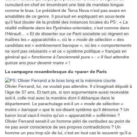
cumulard-en-chef en énumérant une liste de mandats longue
comme le bras. Le président de Terra Nova n’est pas avare en
amabilités de ce genre. Il poursuit en expliquant en sous-texte
qu’il faut douter de la probité des instances locales du PS : «
La
réalité militante dans les Pyrénées-orientales, c’est comme dans
l’Hérault… »
Et de disserter sur ce Parti socialiste où règnent en
maîtres les
« apparatchiks »
, où le
« mode de sélection »
des
candidats est
« extrêmement baroque »
, où les
« comportements
ne sont pas reluisants »
et ce
« système politique »
français en
général qui
« fonctionne à l’ancienneté pure »
:
« Il faut attendre
quinze ans pour devenir maire »
!
La campagne rocambolesque du «para» de Paris
Olivier Ferrand, lui, ne voulait pas attendre. Il s’imaginait député à
l’âge de 37 ans. Et tant pis, si son argumentaire aussi recevable
soit-il, colle mal avec la manière dont il débarque dans le
département. Le parachutage est-il un
« mode de sélection »
moins
« baroque »
que le soi-disant système qu’il dénonce ? Un
baron local vaut-il moins qu’un
« apparatchik »
solférinien ?
Olivier Ferrand serait-il un homme pétri de certitudes au point de
ne pas avoir conscience de ses propres contradictions ? Un
homme un peu trop sûr de lui, c’est en tout cas le souvenir qu’il a