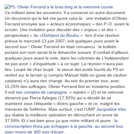
Ce militant aime les souvenirs. Il a conservé un autre document.
Un document qui le fait rire jaune celui-là : une invitation d’Olivier
Ferrand envoyée aux
« acteurs économiques »
des P.-O. avant le
scrutin. Une invitation pour discuter des
« enjeux »
et des
«
perspectives »
du
«Distriport du Boulou »
lors d’une réunion
prévue le mercredi 13 juin 2007, soit quelques jours avant le
second tour ! Olivier Ferrand en était convaincu : le bulletin
portant son nom serait là le dimanche suivant. Il confiait d’ailleurs,
quelques jours avant le vote, dans les colonnes de
L’Indépendant
ne pas avoir
« d’inquiétude »
à ce sujet. La réunion n’aura pas
lieu. Loupé de chez loupé : la venue des poids lourds du PS en
renfort sur le terrain (y compris Manuel Valls en guise de caution
catalane) n’y aura rien changé. Au soir du premier tour, avec
15,25% des suffrages, Olivier Ferrand finit en troisième position.
Il voit
ses comptes de campagne
« rejetés »
(2) et se retrouve
devancé par Pierre Aylagas (17,92%) qui a décidé de se
maintenir sous l’étiquette « divers gauche » et ce, malgré les
menaces de Solférino. Mais surtout, c’est l’UMP
Jacqueline Irles
qui réalise la meilleure opération en décrochant un score de
37,59%. Et c’est bien pour ça que notre militant rit jaune :
la
circonscription finira par échapper à la gauche, au second tour,
avec moins de 300 voix d’écart…