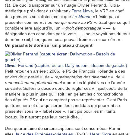
(1). De quoi transporter sur un nuage Olivier Ferrand, l’ultra-
médiatique président du think tank
Terra Nova
, le VRP en chef
des primaires socialistes, celui que
Le Monde
n’hésite pas à
présenter comme
« l’homme qui monte au PS ».
Sauf que ce qu’il
considère être aujourd’hui un
« droit démocratique »
— la
désignation des candidats par le vote — il ne le voyait pas du tout
du même œil, hier, quand cela pouvait freiner sa « carrière ».
Un parachute doré sur un plateau d’argent
Olivier Ferrand (capture écran: Dailymotion - Besoin de gauche)
Petit retour en arrière : 2006, le PS de François Hollande a des
envies de
« parité »
, de
« représentation des diversités »
, de
«
renouvellement générationnel »
pour les législatives de l’année
suivante. Solférino décide donc de régler ces « injustices » de la
manière la plus injuste qu’il soit : en gelant les circonscriptions
des députés PS qui ne comptent pas se représenter. C’est Paris
qui tranchera et dira qui seront les candidats qui pourront se
présenter sous le « label rose ». Tant pis pour les militants
locaux. Ils n’auront pas leur mot à dire…
Une quarantaine de circonscriptions sont concernées. Parmi
elles,
la 4e des Pyrénées-orientales
(P.-O.).
Henri Sicre
en est le