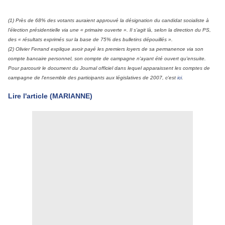
(1) Près de 68% des votants auraient approuvé la désignation du candidat socialiste à
l’élection présidentielle via une
« primaire ouverte »
. Il s’agit là, selon la direction du PS,
des
« résultats exprimés sur la base de 75% des bulletins dépouillés »
.
(2) Olivier Ferrand explique avoir payé les premiers loyers de sa permanence via son
compte bancaire personnel, son compte de campagne n'ayant été ouvert qu'ensuite.
Pour parcourir le document du Journal officiel dans lequel apparaissent les comptes de
campagne de l'ensemble des participants aux législatives de 2007, c'est
ici
.
Lire l'article (MARIANNE)