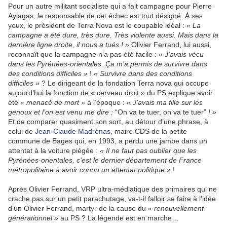
Pour un autre militant socialiste qui a fait campagne pour Pierre
Aylagas, le responsable de cet échec est tout désigné. À ses
yeux, le président de Terra Nova est le coupable idéal :
« La
campagne a été dure, très dure. Très violente aussi. Mais dans la
dernière ligne droite, il nous a tués ! »
Olivier Ferrand, lui aussi,
reconnaît que la campagne n’a pas été facile :
« J’avais vécu
dans les Pyrénées-orientales. Ça m’a permis de survivre dans
des conditions difficiles »
!
« Survivre dans des conditions
difficiles »
? Le dirigeant de la fondation Terra nova qui occupe
aujourd’hui la fonction de « cerveau droit » du PS explique avoir
été
« menacé de mort »
à l’époque :
« J’avais ma fille sur les
genoux et l’on est venu me dire :
“On va te tuer, on va te tuer”
! »
Et de comparer quasiment son sort, au détour d’une phrase, à
celui de
Jean-Claude Madrénas
, maire CDS de la petite
commune de Bages qui, en 1993, a perdu une jambe dans un
attentat à la voiture piégée :
« Il ne faut pas oublier que les
Pyrénées-orientales, c’est le dernier département de France
métropolitaine à avoir connu un attentat politique »
!
Après Olivier Ferrand, VRP ultra-médiatique des primaires qui ne
crache pas sur un petit parachutage, va-t-il falloir se faire à l’idée
d’un Olivier Ferrand, martyr de la cause du «
renouvellement
générationnel »
au PS ? La légende est en marche…