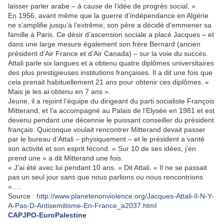
laisser parler arabe – à cause de l’idée de progrès social. »
En 1956, avant même que la guerre d’indépendance en Algérie
ne s’amplifie jusqu’à l’extrême, son père a décidé d’emmener sa
famille à Paris. Ce désir d’ascension sociale a placé Jacques – et
dans une large mesure également son frère Bernard (ancien
président d’Air France et d’Air Canada) – sur la voie du succès.
Attali parle six langues et a obtenu quatre diplômes universitaires
des plus prestigieuses institutions françaises. Il a dit une fois que
cela prenait habituellement 21 ans pour obtenir ces diplômes. «
Mais je les ai obtenu en 7 ans ».
Jeune, il a rejoint l’équipe du dirigeant du parti socialiste François
Mitterand, et l’a accompagné au Palais de l’Elysée en 1981 et est
devenu pendant une décennie le puissant conseiller du président
français. Quiconque voulait rencontrer Mitterand devait passer
par le bureau d’Attali – physiquement – et le président a vanté
son activité et son esprit fécond. « Sur 10 de ses idées, j’en
prend une » a dit Mitterand une fois.
« J’ai été avec lui pendant 10 ans. » Dit Attali. « Il ne se passait
pas un seul jour sans que nous parlions ou nous rencontrions
»….
Source :
http://www.planetenonviolence.org/Jacques-Attali-Il-N-Y-
A-Pas-D-Antisemitisme-En-France_a2037.html
CAPJPO-EuroPalestine