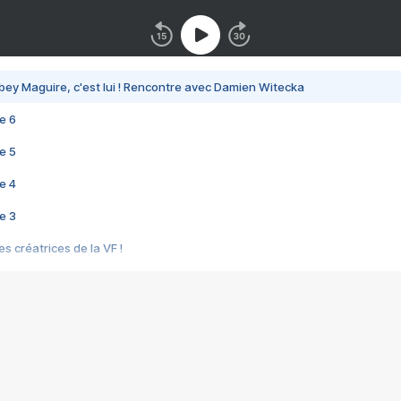
bey Maguire, c'est lui ! Rencontre avec Damien Witecka
e 6
e 5
e 4
e 3
s créatrices de la VF !
e 2
e 1
e Mektoub My Love arrive enfin ! Rencontre avec Shaïn Boumedine et Sal
i : après Toni en famille