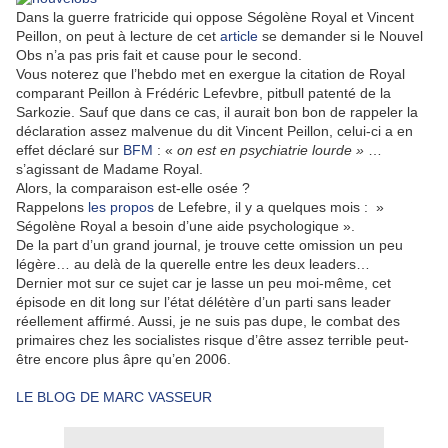
Dans la guerre fratricide qui oppose Ségolène Royal et Vincent
Peillon, on peut à lecture de cet
article
se demander si le Nouvel
Obs n’a pas pris fait et cause pour le second.
Vous noterez que l’hebdo met en exergue la citation de Royal
comparant Peillon à Frédéric Lefevbre, pitbull patenté de la
Sarkozie. Sauf que dans ce cas, il aurait bon bon de rappeler la
déclaration assez malvenue du dit Vincent Peillon, celui-ci a en
effet déclaré sur
BFM
: «
on est en psychiatrie lourde »
…
s’agissant de Madame Royal.
Alors, la comparaison est-elle osée ?
Rappelons
les propos
de Lefebre, il y a quelques mois : »
Ségolène Royal a besoin d’une aide psychologique ».
De la part d’un grand journal, je trouve cette omission un peu
légère… au delà de la querelle entre les deux leaders…
Dernier mot sur ce sujet car je lasse un peu moi-même, cet
épisode en dit long sur l’état délétère d’un parti sans leader
réellement affirmé. Aussi, je ne suis pas dupe, le combat des
primaires chez les socialistes risque d’être assez terrible peut-
être encore plus âpre qu’en 2006.
LE BLOG DE MARC VASSEUR