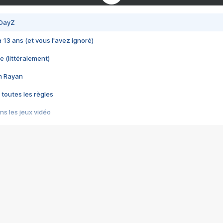
 DayZ
 a 13 ans (et vous l'avez ignoré)
e (littéralement)
im Rayan
 toutes les règles
s les jeux vidéo
us choquant de Rockstar ? - Le scandale BULLY
e plus moche de Steam
du RÊVE tourne au CAUCHEMAR
pendant 8 heures
it… à tort
umiliés par un jeu vidéo