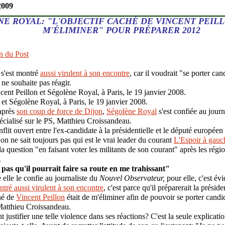
2009
E ROYAL: "L'OBJECTIF CACHÉ DE VINCENT PEILL
M'ÉLIMINER" POUR PRÉPARER 2012
n du Post
s'est montré
aussi virulent à son encontre
, car il voudrait "se porter ca
ne souhaite pas réagir.
 et Ségolène Royal, à Paris, le 19 janvier 2008.
après
son coup de force de Dijon
,
Ségolène Royal
s'est confiée au jour
écialisé sur le PS, Matthieu Croissandeau.
flit ouvert entre l'ex-candidate à la présidentielle et le député européen 
'on ne sait toujours pas qui est le vrai leader du courant
L'Espoir à gauc
la question "en faisant voter les militants de son courant" après les régi
.
 pas qu'il pourrait faire sa route en me trahissant"
elle le confie au journaliste du
Nouvel Observateur,
pour elle, c'est év
ntré aussi virulent à son encontre
, c'est parce qu'il préparerait la présid
hé de
Vincent Peillon
était de m'éliminer afin de pouvoir se porter candi
 Matthieu Croissandeau.
ustifier une telle violence dans ses réactions? C'est la seule explicatio