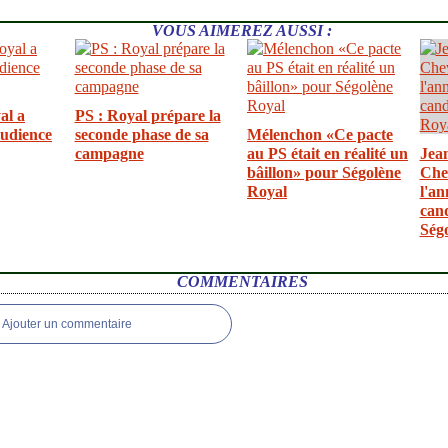
VOUS AIMEREZ AUSSI :
al a
PS : Royal prépare la
audience
seconde phase de sa
Mélenchon «Ce pacte
campagne
au PS était en réalité un
Jea
bâillon» pour Ségolène
Che
Royal
l'an
can
Ség
COMMENTAIRES
Ajouter un commentaire