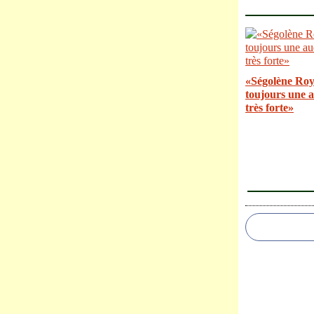
«Ségolène Roy
toujours une 
très forte»