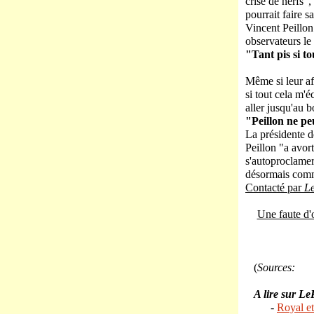
crise de nerfs",
pourrait faire s
Vincent Peillon
observateurs le
"Tant pis si t
Même si leur af
si tout cela m'é
aller jusqu'au b
"Peillon ne p
La présidente d
Peillon "a avort
s'autoproclamer 
désormais comm
Contacté par
Le
Une faute d'
(
Sources:
A lire sur LeP
-
Royal et