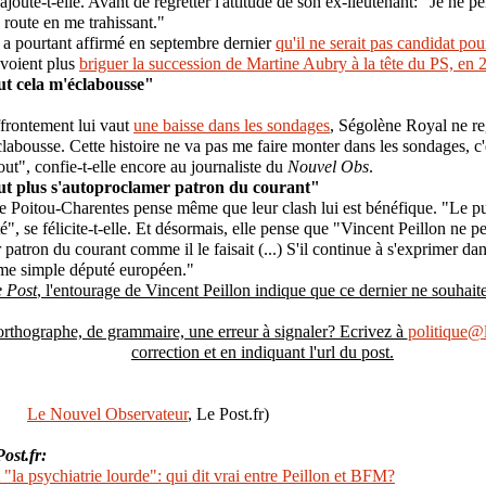
 ajoute-t-elle. Avant de regretter l'attitude de son ex-lieutenant: "Je ne pe
a route en me trahissant."
 a pourtant affirmé en septembre dernier
qu'il ne serait pas candidat po
 voient plus
briguer la succession de Martine Aubry à la tête du PS, en 
out cela m'éclabousse"
frontement lui vaut
une baisse dans les sondages
, Ségolène Royal ne reg
clabousse. Cette histoire ne va pas me faire monter dans les sondages, c'es
out", confie-t-elle encore au journaliste du
Nouvel Obs
.
eut plus s'autoproclamer patron du courant"
e Poitou-Charentes pense même que leur clash lui est bénéfique. "Le p
é", se félicite-t-elle. Et désormais, elle pense que "Vincent Peillon ne p
patron du courant comme il le faisait (...) S'il continue à s'exprimer dan
e simple député européen."
 Post
, l'entourage de Vincent Peillon indique que ce dernier ne souhaite
orthographe, de grammaire, une erreur à signaler? Ecrivez à
politique@l
correction et en indiquant l'url du post.
Le Nouvel Observateur
, Le Post.fr)
ost.fr:
 "la psychiatrie lourde": qui dit vrai entre Peillon et BFM?