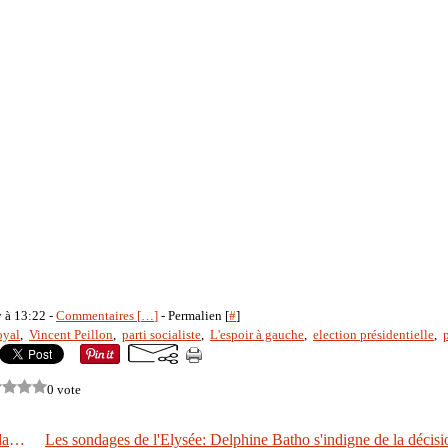
y à 13:22 -
Commentaires [
…
]
- Permalien [
#
]
oyal
,
Vincent Peillon
,
parti socialiste
,
L'espoir à gauche
,
election présidentielle
,
0 vote
Happy birthday Titine