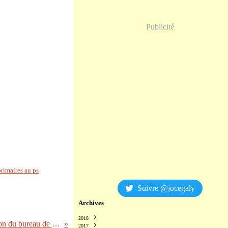
Publicité
primaires au ps
Suivre @jocegaly
Archives
2018
Les sondages de l'Elysée: Delphine Batho s'indigne de la décision du bureau de l'Assemblée nationale
2017
Décembre
(2)