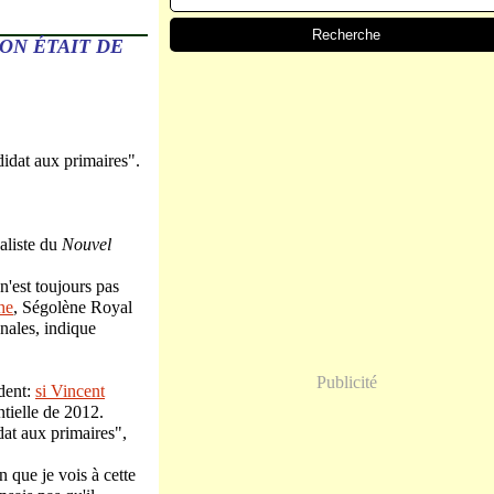
ON ÉTAIT DE
ndidat aux primaires".
naliste du
Nouvel
n'est toujours pas
he
, Ségolène Royal
onales, indique
Publicité
ident:
si Vincent
entielle de 2012.
dat aux primaires",
n que je vois à cette