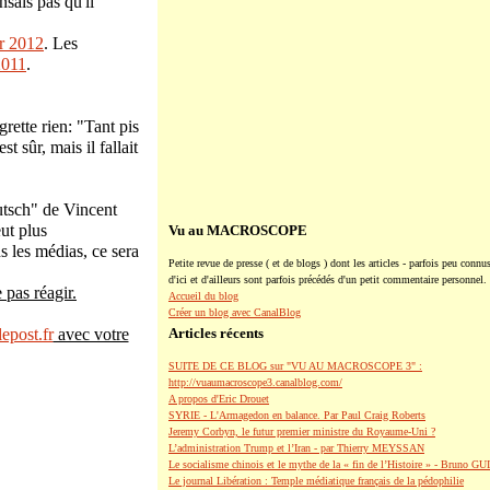
nsais pas qu'il
ur 2012
. Les
2011
.
rette rien: "Tant pis
t sûr, mais il fallait
utsch" de Vincent
eut plus
Vu au MACROSCOPE
s les médias, ce sera
Petite revue de presse ( et de blogs ) dont les articles - parfois peu connus
d'ici et d'ailleurs sont parfois précédés d'un petit commentaire personnel.
 pas réagir.
Accueil du blog
Créer un blog avec CanalBlog
epost.fr
avec votre
Articles récents
SUITE DE CE BLOG sur "VU AU MACROSCOPE 3" :
http://vuaumacroscope3.canalblog.com/
A propos d'Eric Drouet
SYRIE - L'Armagedon en balance. Par Paul Craig Roberts
Jeremy Corbyn, le futur premier ministre du Royaume-Uni ?
L’administration Trump et l’Iran - par Thierry MEYSSAN
Le socialisme chinois et le mythe de la « fin de l’Histoire » - Bruno G
Le journal Libération : Temple médiatique français de la pédophilie