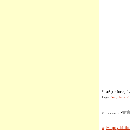
Posté par Jocegal
Tags:
Ségolène R
Vous aimez ?