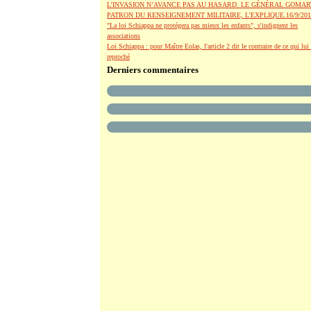
L’INVASION N’AVANCE PAS AU HASARD. LE GÉNÉRAL GOMAR
PATRON DU RENSEIGNEMENT MILITAIRE, L’EXPLIQUE.16/9/201
"La loi Schiappa ne protégera pas mieux les enfants", s'indignent les
associations
Loi Schiappa : pour Maître Eolas, l'article 2 dit le contraire de ce qui lui 
reproché
Derniers commentaires