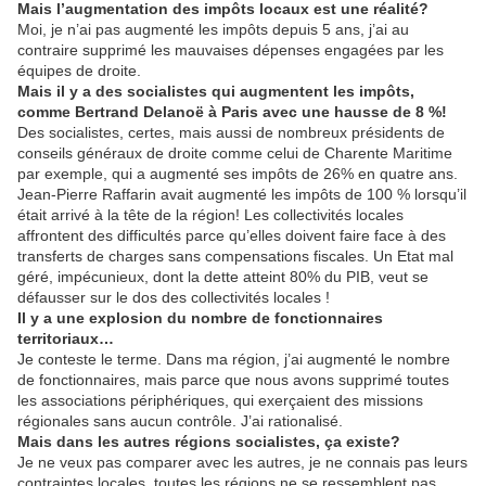
Mais l’augmentation des impôts locaux est une réalité?
Moi, je n’ai pas augmenté les impôts depuis 5 ans, j’ai au
contraire supprimé les mauvaises dépenses engagées par les
équipes de droite.
Mais il y a des socialistes qui augmentent les impôts,
comme Bertrand Delanoë à Paris avec une hausse de 8 %!
Des socialistes, certes, mais aussi de nombreux présidents de
conseils généraux de droite comme celui de Charente Maritime
par exemple, qui a augmenté ses impôts de 26% en quatre ans.
Jean-Pierre Raffarin avait augmenté les impôts de 100 % lorsqu’il
était arrivé à la tête de la région! Les collectivités locales
affrontent des difficultés parce qu’elles doivent faire face à des
transferts de charges sans compensations fiscales. Un Etat mal
géré, impécunieux, dont la dette atteint 80% du PIB, veut se
défausser sur le dos des collectivités locales !
Il y a une explosion du nombre de fonctionnaires
territoriaux…
Je conteste le terme. Dans ma région, j’ai augmenté le nombre
de fonctionnaires, mais parce que nous avons supprimé toutes
les associations périphériques, qui exerçaient des missions
régionales sans aucun contrôle. J’ai rationalisé.
Mais dans les autres régions socialistes, ça existe?
Je ne veux pas comparer avec les autres, je ne connais pas leurs
contraintes locales, toutes les régions ne se ressemblent pas.