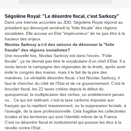
Ségolène Royal: "Le désordre fiscal, c'est Sarkozy"
Dans une interviw accordée au JDD, Ségolène Royal répond au
président qui dénonçait vendredi la "folie fiscale" des régions
socialistes. Elle accuse un Etat "impécunieux" de ne pas être à la
hauteur des enjeux.
Nicolas Sarkozy a-t-il des raisons de dénoncer la "folie
fiscale" des régions socialistes?
Une nouvelle fois, Nicolas Sarkozy est dans l’excès. "Folie
fiscale", ça ne devrait pas être le vocabulaire d’un chef d’Etat. Il a
voulu lancer la campagne des régionales de la droite, après avoir
évité le congrès des maires, mais il le fait de la pire des
manières. Le véritable désordre fiscal, c’est Nicolas Sarkozy, il
faut le chercher du côté de l’Etat et de ce gouvernement. C’est le
bouclier fiscal, les 22 taxes créées depuis le début du
quinquennat, la multiplication des niches, un endettement jamais
vu... Ce qui est sidérant, c’est la taxe carbone imposée aux
français qui la rejettent massivement, ou la suppression brutale, à
l’aveugle, de la taxe professionnelle. Cela fragilise les collectivités
locales et les territoires qui sont l’identité même de la France.
C’est ce désordre fiscal et institutionnel qui pousse les élus à la
révolte contre l’Etat…