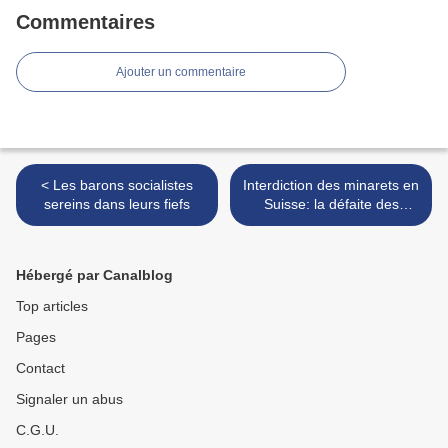
Commentaires
Ajouter un commentaire
< Les barons socialistes
Interdiction des minarets en
sereins dans leurs fiefs
Suisse: la défaite des
politiques. Mais la victoire
de qui? >
Hébergé par Canalblog
Top articles
Pages
Contact
Signaler un abus
C.G.U.