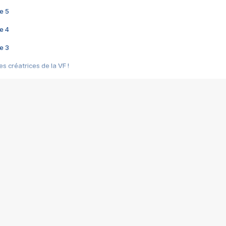
e 5
e 4
e 3
s créatrices de la VF !
e 2
e 1
e Mektoub My Love arrive enfin ! Rencontre avec Shaïn Boumedine et Sal
i : après Toni en famille
elle réalise le bouleversant Dites lui que je l'aime
ais ! Rencontre autour de Vie privée de Rebecca Zlotowski
 de Marguerite, Grave... Rencontre avec Ella Rumpf
 Les Rêveurs, un film intime sur la santé mentale