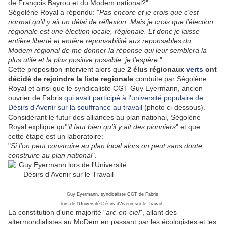
de François Bayrou et du Modem national?"
Ségolène Royal a répondu: "
Pas encore et je crois que c'est
normal qu'il y ait un délai de réflexion. Mais je crois que l'élection
régionale est une élection locale, régionale. Et donc je laisse
entière liberté et entière reponsabilité aux reponsables du
Modem régional de me donner la réponse qui leur semblera la
plus utile et la plus positive possible, je l'espère
."
Cette proposition intervient alors que
2 élus régionaux
verts
ont
décidé de rejoindre la liste regionale
conduite par Ségolène
Royal et ainsi que le syndicaliste CGT Guy Eyermann, ancien
ouvrier de Fabris
qui avait participé à l'université populaire de
Désirs d'Avenir sur la souffrance au travail
(photo ci-dessous).
Considérant le futur des alliances au plan national, Ségolène
Royal explique qu'"
il faut bien qu'il y ait des pionniers
" et que
cette étape est un laboratoire:
"
Si l'on peut construire au plan local alors on peut sans doute
construire au plan national
".
Guy Eyermann, syndicaliste CGT de Fabris
.
lors de l'Université Désirs d'Avenir sur le Travail
La constitution d'une majorité "
arc-en-ciel
", allant des
altermondialistes au MoDem en passant par les écologistes et les