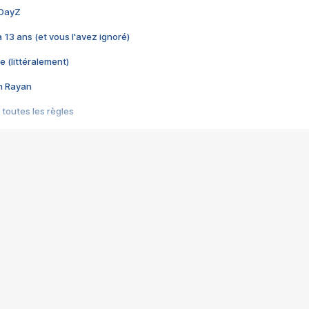
 DayZ
 a 13 ans (et vous l'avez ignoré)
e (littéralement)
im Rayan
 toutes les règles
s les jeux vidéo
us choquant de Rockstar ? - Le scandale BULLY
e plus moche de Steam
du RÊVE tourne au CAUCHEMAR
pendant 8 heures
it… à tort
umiliés par un jeu vidéo