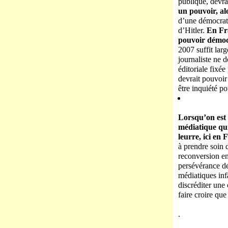
publique, devrai
un pouvoir, al
d’une démocratie
d’Hitler.
En Fra
pouvoir démoc
2007 suffit lar
journaliste ne d
éditoriale fixée
devrait pouvoir 
être inquiété po
Lorsqu’on est 
médiatique qui
leurre, ici en 
à prendre soin 
reconversion en
persévérance de
médiatiques inf
discréditer une
faire croire qu
.