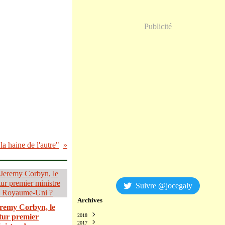
Publicité
a haine de l'autre"
Suivre @jocegaly
Archives
remy Corbyn, le
tur premier
2018
2017
Décembre
(2)