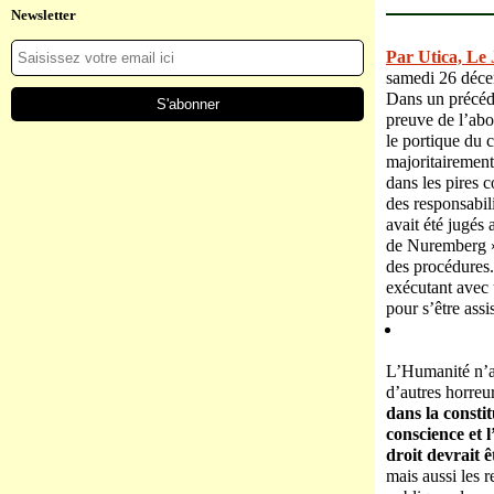
Newsletter
Par Utica, Le
samedi 26 déc
Dans un précédan
preuve de l’abom
le portique du 
majoritairement 
dans les pires 
des responsabili
avait été jugés
de Nuremberg », 
des procédures.
exécutant avec 
pour s’être assi
L’Humanité n’a p
d’autres horreu
dans la consti
conscience et 
droit devrait 
mais aussi les r