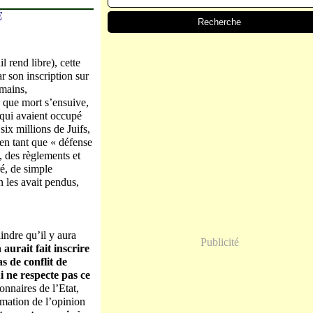
E
 rend libre), cette
r son inscription sur
mains,
e que mort s’ensuive,
 qui avaient occupé
six millions de Juifs,
en tant que « défense
, des règlements et
é, de simple
n les avait pendus,
indre qu’il y aura
Publicité
n aurait fait inscrire
s de conflit de
i ne respecte pas ce
nnaires de l’Etat,
ormation de l’opinion