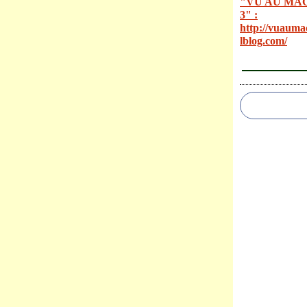
"VU AU MA
3" :
http://vuauma
lblog.com/