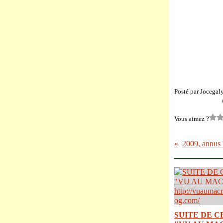
Posté par Jocegal
Vous aimez ?
2009, annus h
SUITE DE C