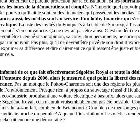
ent bénéficier de pareille protection par la constitution.
Si les journalis
ors les jours de la démocratie sont comptés
. N’importe quel pouvoir 
, pourvu qu’il ait le soutien des financiers qui possèdent les médias. Tel
nce, aussi, les médias sont au service d’un lobby financier qui s’e
ratique.
La liste des invités du Fouquet’s à la table de Sarkozy, à l’issu
gement à s’en convaincre. Ça ne devrait pas être ainsi. C’est un déni d
evrait être licencié si son opinion, sa conviction personnelle, ne corresp
 par un pouvoir. Pas plus, qu’il ne devrait être privé de son droit d’expr
exprimer sa différence et dire clairement ce qu’il ressent être juste et bi
ur cela.
informé de ce que fait effectivement Ségolène Royal et toute la dés
 l’entoure depuis 2006, alors je mesure à quel point la liberté des 
France.
Pas un mot que le Poitou-Charentes soit une des régions les pl
de l’environnement. Presque rien, à propos du sauvetage réussi d’Heulie
 éco-industrie produisant une voiture électrique à bas prix, alors que sa
 Ségolène Royal, cela n'aurait vraisemblablement pas été possible. C
âmes lui a-t-on fait, combien de Betancourt ? Combien de mensonges po
 candidate proche du peuple ? A quand l’inscription « Les médias renden
e cela soit encore une démocratie ?