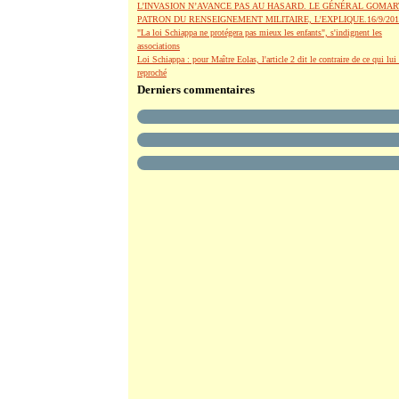
L’INVASION N’AVANCE PAS AU HASARD. LE GÉNÉRAL GOMAR
PATRON DU RENSEIGNEMENT MILITAIRE, L’EXPLIQUE.16/9/201
"La loi Schiappa ne protégera pas mieux les enfants", s'indignent les
associations
Loi Schiappa : pour Maître Eolas, l'article 2 dit le contraire de ce qui lui 
reproché
Derniers commentaires