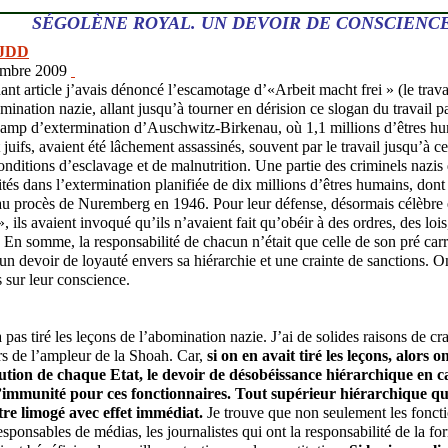
SÉGOLÈNE ROYAL. UN DEVOIR DE CONSCIENC
 JDD
embre 2009
t article j’avais dénoncé l’escamotage d’«Arbeit macht frei » (le travail
ination nazie, allant jusqu’à tourner en dérision ce slogan du travail pa
camp d’extermination d’Auschwitz-Birkenau, où 1,1 millions d’êtres hu
juifs, avaient été lâchement assassinés, souvent par le travail jusqu’à c
conditions d’esclavage et de malnutrition. Une partie des criminels nazis
tés dans l’extermination planifiée de dix millions d’êtres humains, dont 
 au procès de Nuremberg en 1946. Pour leur défense, désormais célèbre 
ils avaient invoqué qu’ils n’avaient fait qu’obéir à des ordres, des lois
 En somme, la responsabilité de chacun n’était que celle de son pré carr
un devoir de loyauté envers sa hiérarchie et une crainte de sanctions. O
s sur leur conscience.
as tiré les leçons de l’abomination nazie. J’ai de solides raisons de cra
rs de l’ampleur de la Shoah. Car,
si on en avait tiré les leçons, alors o
tution de chaque Etat, le devoir de désobéissance hiérarchique en ca
l’immunité pour ces fonctionnaires. Tout supérieur hiérarchique qu
être limogé avec effet immédiat.
Je trouve que non seulement les fonctio
esponsables de médias, les journalistes qui ont la responsabilité de la f