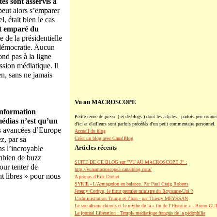
tes sont asservis à
peut alors s’emparer
, était bien le cas
st emparé du
e de la présidentielle
e démocratie. Aucun
ond pas à la ligne
ession médiatique. Il
en, sans ne jamais
Vu au MACROSCOPE
information
Petite revue de presse ( et de blogs ) dont les articles - parfois peu connus
médias n’est qu’un
d'ici et d'ailleurs sont parfois précédés d'un petit commentaire personnel.
us avancées d’Europe
Accueil du blog
z, par sa
Créer un blog avec CanalBlog
Articles récents
ns l’incroyable
ombien de buzz
SUITE DE CE BLOG sur "VU AU MACROSCOPE 3" :
ur tenter de
http://vuaumacroscope3.canalblog.com/
t libres » pour nous
A propos d'Eric Drouet
SYRIE - L'Armagedon en balance. Par Paul Craig Roberts
Jeremy Corbyn, le futur premier ministre du Royaume-Uni ?
L’administration Trump et l’Iran - par Thierry MEYSSAN
Le socialisme chinois et le mythe de la « fin de l’Histoire » - Bruno G
Le journal Libération : Temple médiatique français de la pédophilie