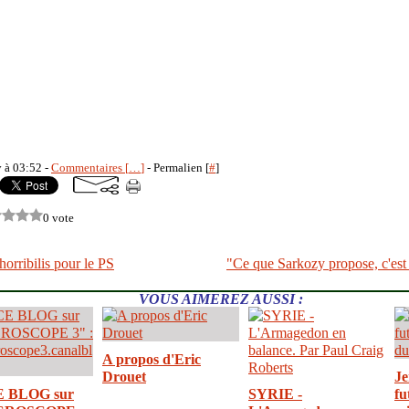
y à 03:52 -
Commentaires [
…
]
- Permalien [
#
]
0 vote
orribilis pour le PS
"Ce que Sarkozy propose, c'est l
VOUS AIMEREZ AUSSI :
A propos d'Eric
Drouet
Je
E BLOG sur
SYRIE -
fu