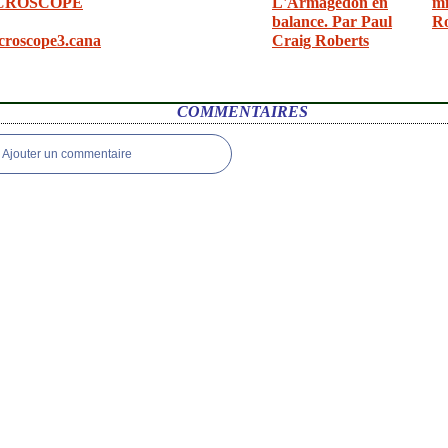
CROSCOPE
L'Armagedon en
mi
balance. Par Paul
R
croscope3.cana
Craig Roberts
COMMENTAIRES
Ajouter un commentaire