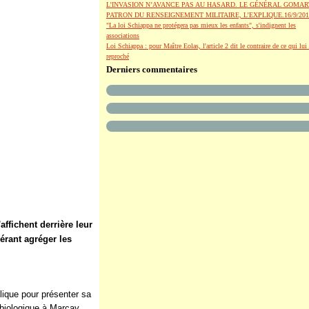
L’INVASION N’AVANCE PAS AU HASARD. LE GÉNÉRAL GOMAR
PATRON DU RENSEIGNEMENT MILITAIRE, L’EXPLIQUE.16/9/201
"La loi Schiappa ne protégera pas mieux les enfants", s'indignent les
associations
Loi Schiappa : pour Maître Eolas, l'article 2 dit le contraire de ce qui lui 
reproché
Derniers commentaires
affichent derrière leur
pérant agréger les
lique pour présenter sa
e biologique à Marçay,