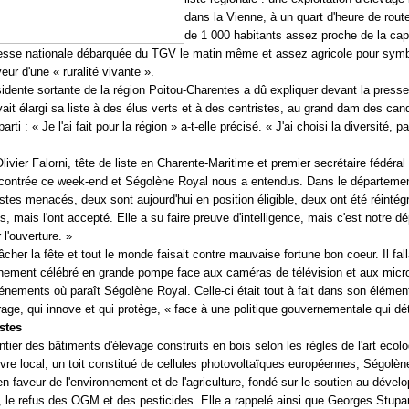
dans la Vienne, à un quart d'heure de route
de 1 000 habitants assez proche de la capi
resse nationale débarquée du TGV le matin même et assez agricole pour symb
eur d'une « ruralité vivante ».
sidente sortante de la région Poitou-Charentes a dû expliquer devant la press
vait élargi sa liste à des élus verts et à des centristes, au grand dam des can
arti : « Je l'ai fait pour la région » a-t-elle précisé. « J'ai choisi la diversité, p
livier Falorni, tête de liste en Charente-Maritime et premier secrétaire fédéra
contrée ce week-end et Ségolène Royal nous a entendus. Dans le département
stes menacés, deux sont aujourd'hui en position éligible, deux ont été réintégr
s, mais l'ont accepté. Elle a su faire preuve d'intelligence, mais c'est notre d
 l'ouverture. »
 gâcher la fête et tout le monde faisait contre mauvaise fortune bon coeur. Il fal
énement célébré en grande pompe face aux caméras de télévision et aux mic
nements où paraît Ségolène Royal. Celle-ci était tout à fait dans son éléme
age, qui innove et qui protège, « face à une politique gouvernementale qui détr
stes
tier des bâtiments d'élevage construits en bois selon les règles de l'art écol
vre local, un toit constitué de cellules photovoltaïques européennes, Ségolène
 faveur de l'environnement et de l'agriculture, fondé sur le soutien au dével
, le refus des OGM et des pesticides. Elle a rappelé ainsi que Georges Stupar,