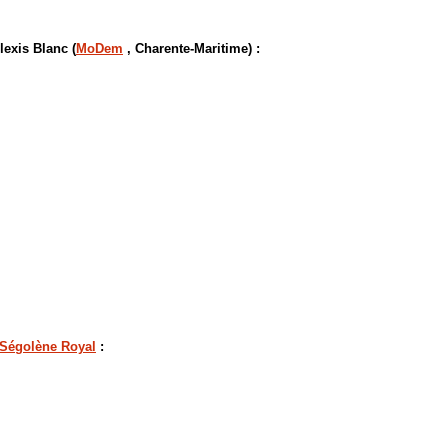
lexis Blanc (
MoDem
, Charente-Maritime) :
Ségolène Royal
: