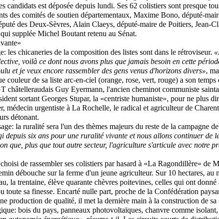
es candidats est déposée depuis lundi. Ses 62 colistiers sont presque tous
dents des comités de soutien départementaux, Maxime Bono, député-mair
député des Deux-Sèvres, Alain Claeys, député-maire de Poitiers, Jean-Cl
 qui supplée Michel Boutant retenu au Sénat.
ivante»
: les chicaneries de la composition des listes sont dans le rétroviseur.
«
lective, voilà ce dont nous avons plus que jamais besoin en cette période
oulu et je veux encore rassembler des gens venus d'horizons divers»
, ma
 couleur de sa liste arc-en-ciel (orange, rose, vert, rouge) a son temps 
GT châtelleraudais Guy Eyermann, l'ancien cheminot communiste sainta
ésident sortant Georges Stupar, la «centriste humaniste», pour ne plus 
r, médecin urgentiste à La Rochelle, le radical et agriculteur de Chare
urs détonant.
e: la ruralité sera l'un des thèmes majeurs du reste de la campagne d
 depuis six ans pour une ruralité vivante et nous allons continuer de le
on que, plus que tout autre secteur, l'agriculture s'articule avec notre 
s choisi de rassembler ses colistiers par hasard à «La Ragondillère» de 
emin débouche sur la ferme d'un jeune agriculteur. Sur 10 hectares, au m
, la trentaine, élève quarante chèvres poitevines, celles qui ont donn
u toute sa finesse. Encarté nulle part, proche de la Confédération pays
une production de qualité, il met la dernière main à la construction de sa
ique: bois du pays, panneaux photovoltaïques, chanvre comme isolant, 