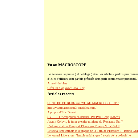
Vu au MACROSCOPE
Petite revue de presse ( et de blogs ) dont les articles - parfois peu connus
d'ici et d'ailleurs sont parfois précédés d'un petit commentaire personnel.
Accueil du blog
Créer un blog avec CanalBlog
Articles récents
SUITE DE CE BLOG sur "VU AU MACROSCOPE 3" :
http://vuaumacroscope3.canalblog.com/
A propos d'Eric Drouet
SYRIE - L'Armagedon en balance. Par Paul Craig Roberts
Jeremy Corbyn, le futur premier ministre du Royaume-Uni ?
L’administration Trump et l’Iran - par Thierry MEYSSAN
Le socialisme chinois et le mythe de la « fin de l’Histoire » - Bruno G
Le journal Libération : Temple médiatique français de la pédophilie