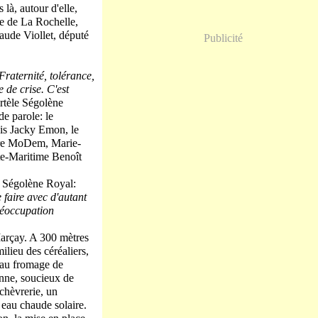
 là, autour d'elle,
e de La Rochelle,
aude Viollet, député
Publicité
Fraternité, tolérance,
 de crise. C'est
rtèle Ségolène
de parole: le
is Jacky Emon, le
dire MoDem, Marie-
nte-Maritime Benoît
e Ségolène Royal:
 faire avec d'autant
préoccupation
Marçay. A 300 mètres
ilieu des céréaliers,
é au fromage de
anne, soucieux de
 chèvrerie, un
eau chaude solaire.