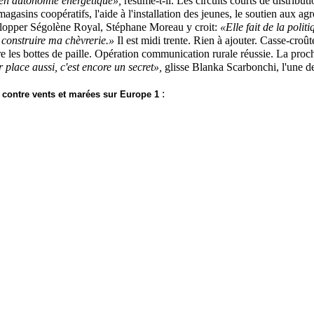
 en autonomie énergétique»,
résume-t-il. Les circuits courts de distribut
agasins coopératifs, l'aide à l'installation des jeunes, le soutien aux ag
lopper Ségolène Royal, Stéphane Moreau y croit:
«Elle fait de la polit
r construire ma chèvrerie.»
Il est midi trente. Rien à ajouter. Casse-croû
re les bottes de paille. Opération communication rurale réussie. La proc
 place aussi, c'est encore un secret»,
glisse Blanka Scarbonchi, l'une d
:
contre vents et marées sur Europe 1