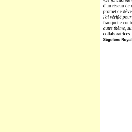
«Je fonctionne
d'un réseau de m
promet de déve
l'ai vérifié pou
franquette cont
autre thème, sur
collaboratrices.
Ségolène Royal 