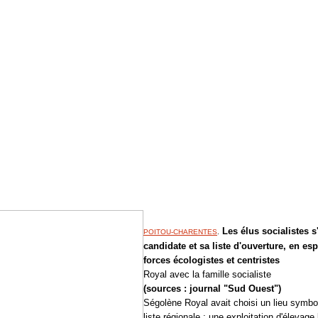
Les élus socialistes s'
POITOU-CHARENTES
.
candidate et sa liste d'ouverture, en es
forces écologistes et centristes
Royal avec la famille socialiste
(sources : journal "Sud Ouest")
Ségolène Royal avait choisi un lieu symbo
liste régionale : une exploitation d'élevag