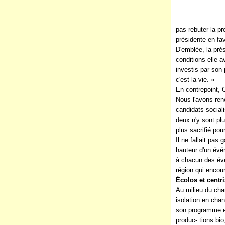
pas rebuter la p
présidente en fav
D'emblée, la pré
conditions elle a
investis par son p
c'est la vie. »
En contrepoint, O
Nous l'avons ren
candidats sociali
deux n'y sont plu
plus sacrifié pour
Il ne fallait pas
hauteur d'un év
à chacun des évé
région qui encour
Écolos et centri
Au milieu du chan
isolation en chan
son programme en
produc- tions bio