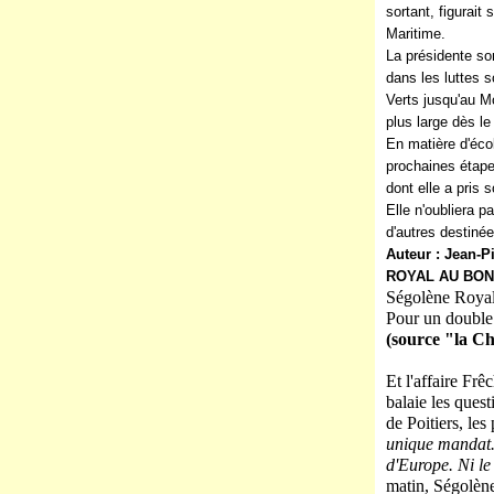
sortant, figurait
Maritime.
La présidente sor
dans les luttes 
Verts jusqu'au Mo
plus large dès le
En matière d'écol
prochaines étapes
dont elle a pris 
Elle n'oubliera 
d'autres destinée
Auteur : Jean-P
ROYAL AU BON
Ségolène Royal 
Pour un double m
(source "la Ch
Et l'affaire Fr
balaie les quest
de Poitiers, le
unique mandat. 
d'Europe. Ni le 
matin, Ségolèn