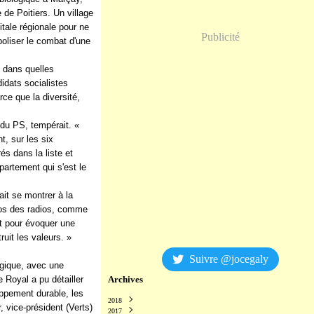
 de Poitiers. Un village
tale régionale pour ne
Publicité
oliser le combat d'une
e dans quelles
didats socialistes
arce que la diversité,
l du PS, tempérait. «
, sur les six
és dans la liste et
épartement qui s'est le
lait se montrer à la
ros des radios, comme
nt pour évoquer une
uit les valeurs. »
Suivre @jocegaly
ogique, avec une
 Royal a pu détailler
Archives
oppement durable, les
2018
 vice-président (Verts)
2017
Décembre
(2)