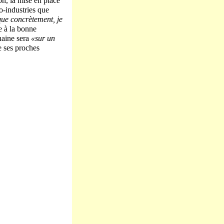
ion, la mise en place
ro-industries que
ique concrètement, je
te à la bonne
haine sera
«sur un
e ses proches