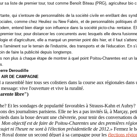
 sur sa liste de premier tour, tout comme Benoît Biteau (PRG), agriculteur bio
tante, qui s'entoure de personnalités de la société civile en enrôlant des syn
sociales, comme chez Heuliez ou New Fabris, et de personnalités politiques d'
dem, entend bien élargir son influence dans la société picto-cha- rentaise. El
 premier tour, pour distancer les concurrents avec lesquels elle devra fusionne
ogie et d'agriculture, elle a marqué un premier point dès hier, et il faut s'atten
 l'amènent sur le terrain de l'industrie, des transports et de l'éducation. En s
soin de faire la publicité depuis longtemps.
pas non plus à chaque étape de montrer à quel point Poitou-Charentes est un la
s.
ierre Deroudille
 AIR DE CAMPAGNE
a rassemblé hier tous ses colistiers dans la course aux régionales dans 
essage: vive l'ouverture et vive la ruralité.
arente libre")
êche? Et les sondages de popularité favorables à Strauss-Kahn et Aubry
ions des journalistes parisiens. Elle ne les a pas invités là, à Marçay, pe
s pieds dans la boue devant une chèvrerie, pour tenir des conversations d
Mon objectif est de faire de Poitou-Charentes une des premières régio
sujet ni l'heure ne sont à l'élection présidentielle de 2012.»
Fermez le ba
e Royal donne un second départ à sa campagne pour les
élections régio