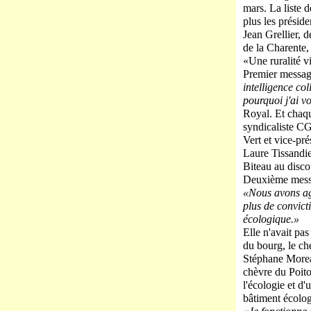
mars. La liste d
plus les prési
Jean Grellier, 
de la Charente,
«Une ruralité v
Premier message
intelligence col
pourquoi j'ai v
Royal. Et chaque
syndicaliste C
Vert et vice-pr
Laure Tissandie
Biteau au disco
Deuxième messag
«Nous avons agi
plus de convicti
écologique.»
Elle n'avait pa
du bourg, le ch
Stéphane Moreau
chèvre du Poito
l'écologie et d'
bâtiment écolog