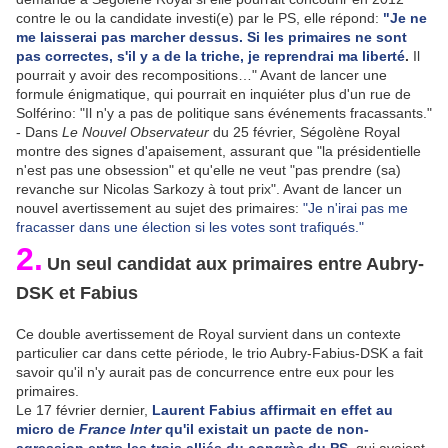
contre le ou la candidate investi(e) par le PS, elle répond:
"Je ne
me laisserai pas marcher dessus. Si les primaires ne sont
pas correctes, s'il y a de la triche, je reprendrai ma liberté
.
Il
pourrait y avoir des recompositions…" Avant de lancer une
formule énigmatique, qui pourrait en inquiéter plus d'un rue de
Solférino: "Il n'y a pas de politique sans événements fracassants."
- Dans
Le Nouvel Observateur
du 25 février, Ségolène Royal
montre des signes d'apaisement, assurant que "la présidentielle
n'est pas une obsession" et qu'elle ne veut "pas prendre (sa)
revanche sur Nicolas Sarkozy à tout prix". Avant de lancer un
nouvel avertissement au sujet des primaires:
"Je n'irai pas me
fracasser dans une élection si les votes sont trafiqués."
2.
Un seul candidat aux primaires entre Aubry-
DSK et Fabius
Ce double avertissement de Royal survient dans un contexte
particulier car dans cette période, le trio Aubry-Fabius-DSK a fait
savoir qu'il n'y aurait pas de concurrence entre eux pour les
primaires.
Le 17 février dernier,
Laurent Fabius affirmait en effet au
micro de
France Inter
qu'il existait un pacte de non-