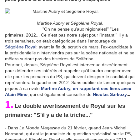
Martine Aubry et Ségolène Royal.
"On ne pense qu'aux régionales!" "Les
primaires, 2012... Ce n'est pas notre sujet pour l'instant." Il y a
trois semaines, on était catégorique dans l'entourage de
Ségolène Royal
: avant la fin du scrutin de mars, l'ex-candidate à
la présidentielle n'interviendra pas sur la scène nationale et ne se
mêlera surtout pas des histoires de Solférino.
Pourtant, depuis, Ségolène Royal est intervenue discrètement
pour défendre ses intérêts et rappeler qu'il faudra compter avec
elle pour les primaires du PS, qui doivent désigner le candidat qui
représentera la gauche en 2012. Sans oublier de lancer quelques
piques à sa rivale
Martine Aubry
,
en rappelant ses liens avec
Alain Minc
, qui est également conseiller de
Nicolas Sarkozy
...
1.
Le double avertissement de Royal sur les
primaires: "S'il y a de la triche..."
- Dans
Le Monde Magazine
du 21 février, quand Jean-Michel
Normand, qui est le journaliste du quotidien spécialisé sur le PS,
demande à Ségolène Royal si elle pourrait concourir en 2012