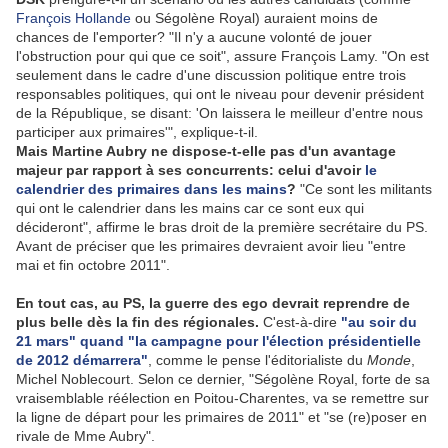
François Hollande
ou Ségolène Royal) auraient moins de
chances de l'emporter? "Il n'y a aucune volonté de jouer
l'obstruction pour qui que ce soit", assure François Lamy. "On est
seulement dans le cadre d'une discussion politique entre trois
responsables politiques, qui ont le niveau pour devenir président
de la République, se disant: 'On laissera le meilleur d'entre nous
participer aux primaires'", explique-t-il.
Mais Martine Aubry ne dispose-t-elle pas d'un avantage
majeur par rapport à ses concurrents: celui d'avoir
le
calendrier des primaires dans les mains
?
"Ce sont les militants
qui ont le calendrier dans les mains car ce sont eux qui
décideront", affirme le bras droit de la première secrétaire du PS.
Avant de préciser que les primaires devraient avoir lieu "entre
mai et fin octobre 2011".
En tout cas, au PS, la guerre des ego devrait reprendre de
plus belle dès la fin des régionales.
C'est-à-dire
"au soir du
21 mars" quand "la campagne pour l'élection présidentielle
de 2012 démarrera"
, comme le pense l'éditorialiste du
Monde
,
Michel Noblecourt. Selon ce dernier, "Ségolène Royal, forte de sa
vraisemblable réélection en Poitou-Charentes, va se remettre sur
la ligne de départ pour les primaires de 2011" et "se (re)poser en
rivale de Mme Aubry".