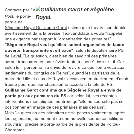
Contacté par
Le
Post
, le porte-
parole de
Ségolène Royal Guillaume Garot
estime qu'à travers son double
avertissement dans la presse, l'ex-candidate a voulu "rappeler
une exigence par rapport à l'organisation des primaires".
"Ségolène Royal veut qu'elles soient organisées de façon
ouverte, transparente et efficace"
, selon le député-maire PS
de Laval. "La question, c'est bien de savoir si ces primaires
seront transparentes pour éviter toute tricherie", insiste-t-il. Car
selon lui, "personne n'a envie de revivre ce que l'on a vécu aux
lendemains du congrès de Reims", quand les partisans de la
maire de Lille et ceux de Royal s'accusaient mutuellement d'avoir
fraudé pour que leur championne accède à la tête du PS.
Guillaume Garot confirme que Ségolène Royal a envie de
participer aux primaires du PS
car selon lui, ses récentes
interventions médiatiques montrent qu'"elle ne souhaite pas se
positionner en marge de ces primaires mais dedans".
Mais "la question des primaires ne se posera vraiment qu'après
les régionales, au moment où une nouvelle séquence politique
s'ouvrira", précise le porte-parole de la présidente de Poitou-
Charentes.