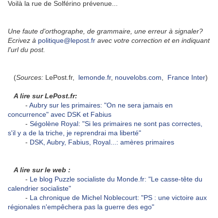
Voilà la rue de Solférino prévenue...
Une faute d'orthographe, de grammaire, une erreur à signaler?
Ecrivez à
politique@lepost.fr
avec votre correction et en indiquant
l'url du post.
(
Sources:
LePost.fr,
lemonde.fr
,
nouvelobs.com
,
France Inter
)
A lire sur LePost.fr:
-
Aubry sur les primaires: "On ne sera jamais en
concurrence" avec DSK et Fabius
-
Ségolène Royal: "Si les primaires ne sont pas correctes,
s'il y a de la triche, je reprendrai ma liberté"
-
DSK, Aubry, Fabius, Royal...: amères primaires
A lire sur le web :
-
Le blog Puzzle socialiste du Monde.fr: "Le casse-tête du
calendrier socialiste"
-
La chronique de Michel Noblecourt: "PS : une victoire aux
régionales n'empêchera pas la guerre des ego"