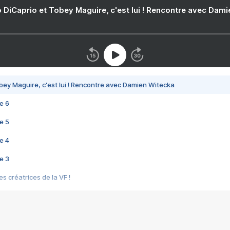
 DiCaprio et Tobey Maguire, c'est lui ! Rencontre avec Dam
bey Maguire, c'est lui ! Rencontre avec Damien Witecka
e 6
e 5
e 4
e 3
s créatrices de la VF !
e 2
e 1