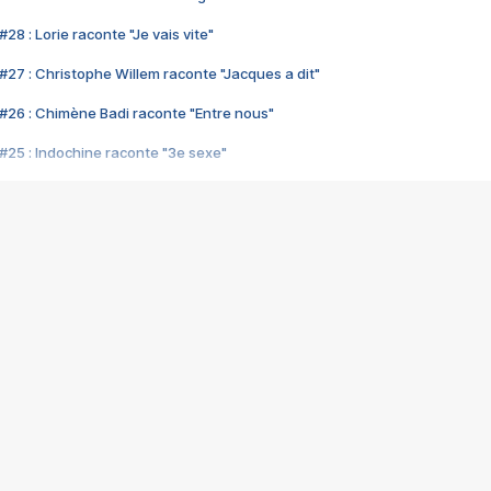
28 : Lorie raconte "Je vais vite"
#27 : Christophe Willem raconte "Jacques a dit"
#26 : Chimène Badi raconte "Entre nous"
#25 : Indochine raconte "3e sexe"
#24 : Zaho raconte "C'est chelou"
#23 : Patrick Bruel raconte "Au café des délices"
#22 : Kyo raconte "Le chemin"
#21 : Nolwenn Leroy raconte "Cassé"
#20 : Patrick Hernandez raconte "Born to be alive"
#19 : Lorie raconte "Près de moi"
#18 : Michael Jones raconte "A nos actes manqués" (avec Jean-Jacque
#17 : Khaled raconte "Aïcha"