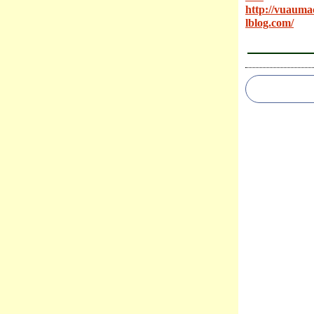
http://vuauma
lblog.com/