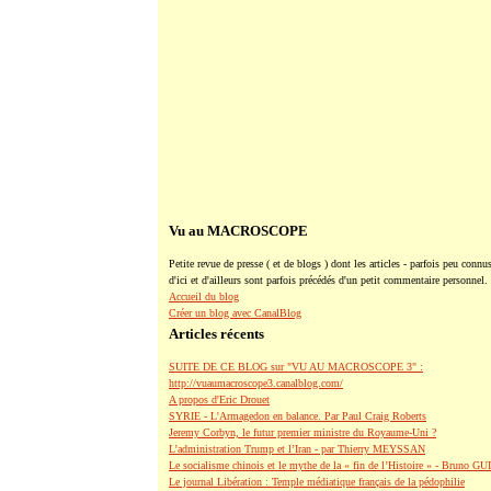
Vu au MACROSCOPE
Petite revue de presse ( et de blogs ) dont les articles - parfois peu connus
d'ici et d'ailleurs sont parfois précédés d'un petit commentaire personnel.
Accueil du blog
Créer un blog avec CanalBlog
Articles récents
SUITE DE CE BLOG sur "VU AU MACROSCOPE 3" :
http://vuaumacroscope3.canalblog.com/
A propos d'Eric Drouet
SYRIE - L'Armagedon en balance. Par Paul Craig Roberts
Jeremy Corbyn, le futur premier ministre du Royaume-Uni ?
L’administration Trump et l’Iran - par Thierry MEYSSAN
Le socialisme chinois et le mythe de la « fin de l’Histoire » - Bruno G
Le journal Libération : Temple médiatique français de la pédophilie