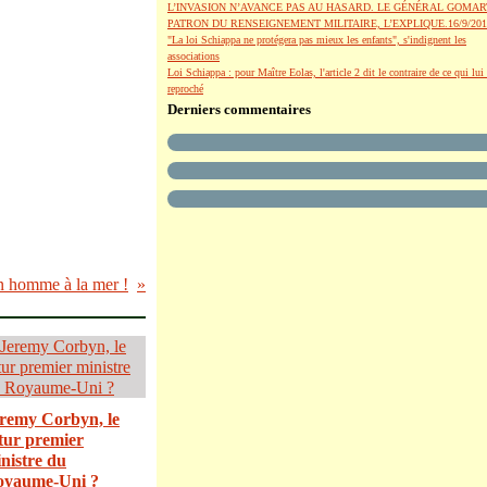
L’INVASION N’AVANCE PAS AU HASARD. LE GÉNÉRAL GOMAR
PATRON DU RENSEIGNEMENT MILITAIRE, L’EXPLIQUE.16/9/201
"La loi Schiappa ne protégera pas mieux les enfants", s'indignent les
associations
Loi Schiappa : pour Maître Eolas, l'article 2 dit le contraire de ce qui lui 
reproché
Derniers commentaires
un homme à la mer !
remy Corbyn, le
tur premier
nistre du
oyaume-Uni ?