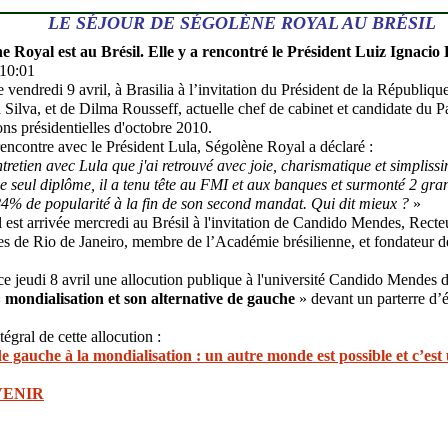
LE SÉJOUR DE SÉGOLÈNE ROYAL AU BRÉSIL
e Royal est au Brésil. Elle y a rencontré le Président Luiz Ignacio 
 10:01
e vendredi 9 avril, à Brasilia à l’invitation du Président de la Républiqu
 Silva, et de Dilma Rousseff, actuelle chef de cabinet et candidate du Pa
ons présidentielles d'octobre 2010.
 rencontre avec le Président Lula, Ségolène Royal a déclaré :
ntretien avec Lula que j'ai retrouvé avec joie, charismatique et simpli
seul diplôme, il a tenu tête au FMI et aux banques et surmonté 2 gran
4% de popularité à la fin de son second mandat. Qui dit mieux ?
»
est arrivée mercredi au Brésil à l'invitation de Candido Mendes, Recteu
 de Rio de Janeiro, membre de l’Académie brésilienne, et fondateur d
ce jeudi 8 avril une allocution publique à l'université Candido Mendes 
«
mondialisation et son alternative de gauche
» devant un parterre d’é
tégral de cette allocution :
de gauche à la mondialisation : un autre monde est possible et c’est
VENIR