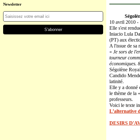
Newsletter
Ségolèn
10 avril 2010 -
Elle s'est rendu
Iniacio Lula Da
(PT) aux électi
A l'issue de sa
«
Je sors de l'e
tourneur comme 
économiques. 8
Ségolène Royal 
Candido Mendes
latinité.
Elle y a donné 
le thème de la 
professeurs.
Voici le texte in
L’alternative 
DESIRS D'A