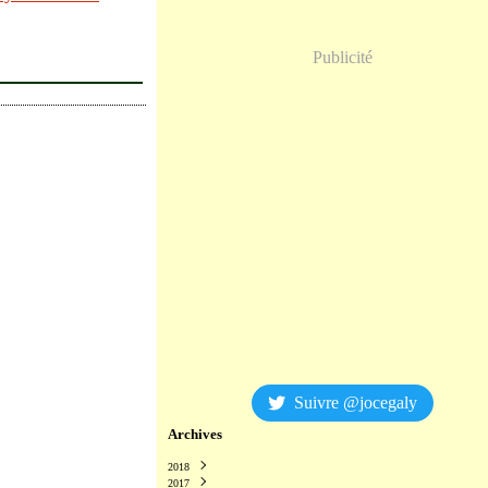
Publicité
Suivre @jocegaly
Archives
2018
2017
Décembre
(2)