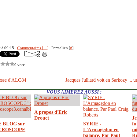
y à 09:15 -
Commentaires [
…
]
- Permalien [
#
]
0 vote
esse d'ALC84
Jacques Julliard voit en Sarkozy ... 
VOUS AIMEREZ AUSSI :
A propos d'Eric
Drouet
Je
E BLOG sur
SYRIE -
fu
CROSCOPE
L'Armagedon en
mi
balance. Par Paul
R