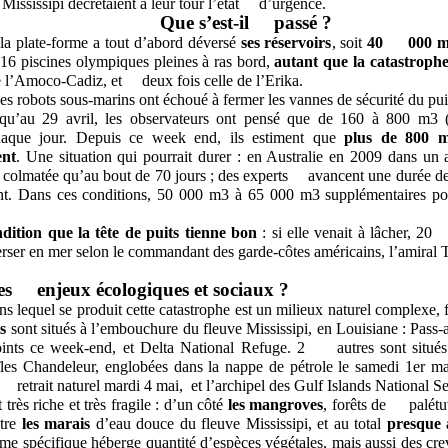
 Mississipi décrétaient à leur tour l’état d’urgence.
Que s’est-il passé ?
la plate-forme a tout d’abord déversé
ses réservoirs
, soit
40 000 
 16 piscines olympiques pleines à ras bord,
autant que la catastroph
e l’Amoco-Cadiz, et deux fois celle de l’Erika.
 les robots sous-marins ont échoué à fermer les vannes de sécurité du pui
au 29 avril, les observateurs ont pensé que de 160 à 800 m3 (8
haque jour. Depuis ce week end, ils estiment que
plus de 800
ent
. Une situation qui pourrait durer : en Australie en 2009 dans un 
té colmatée qu’au bout de 70 jours ; des experts avancent une durée de
ent. Dans ces conditions, 50 000 m3 à 65 000 m3 supplémentaires pou
dition que la tête de puits tienne bon
: si elle venait à lâcher, 20
erser en mer selon le commandant des garde-côtes américains, l’amiral 
les enjeux écologiques et sociaux ?
ns lequel se produit cette catastrophe est un milieux naturel complexe, 
s
sont situés à l’embouchure du fleuve Mississipi, en Louisiane : Pass-
oints ce week-end, et Delta National Refuge. 2 autres sont situés 
 îles Chandeleur, englobées dans la nappe de pétrole le samedi 1
er
ma
 retrait naturel mardi 4 mai, et l’archipel des Gulf Islands National S
 très riche et très fragile : d’un côté
les mangroves
, forêts de palétuv
utre
les marais
d’eau douce du fleuve Mississipi, et au total
presque 
spécifique héberge quantité d’espèces végétales, mais aussi des creve