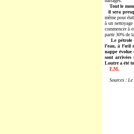
barrages.
Tout le mon
il sera presq
même pour établ
à un nettoyage 
commencer à en
partir 30% de l
Le pétrole 
l’eau, à l’œil
nappe évolue 
sont arrivées 
Loutre a été t
F.M.
Sources : Le