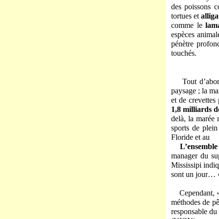
des poissons 
tortues et
allig
comme le
lam
espèces animal
pénètre profon
touchés.
Tout d’abor
paysage ; la ma
et de crevette
1,8 milliards d
delà, la marée 
sports de plei
Floride et au 
L’ensemble 
manager du sup
Mississipi indi
sont un jour… 
Cependant, «
méthodes de pê
responsable du