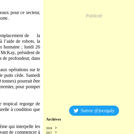
teaux pour ce secteur,
Publicité
orte.
 l’emplacement de la
à l’aide de robots, la
n humaine ; lundi 26
 McKay, président de
 de profondeur, dans
aux opérations sur le
de puits cède. Samedi
tonnes) pourrait être
 premier, pour pomper
 tropical regorge de
turelle à condition que
Suivre @jocegaly
Archives
ème qui interpelle les
2018
e avant de commencer à
2017
Décembre
(2)