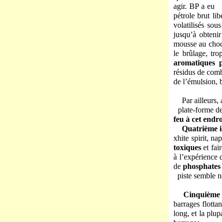
agir. BP a eu 
pétrole brut li
volatilisés sou
jusqu’à obteni
mousse au choco
le brûlage, t
aromatiques p
résidus de comb
de l’émulsion, b
Par ailleurs
plate-forme de s
feu à cet endr
Quatrième i
xhite spirit, na
toxiques
et fai
à l’expérience
de
phosphates
piste semble ne
Cinquième 
barrages flotta
long, et la plu