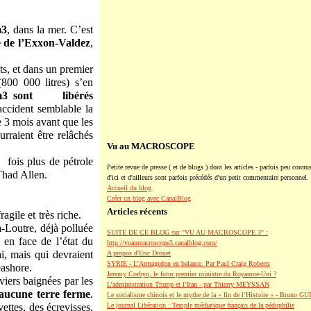
m3
, dans la mer. C’est
e de l’Exxon-Valdez
,
ts, et dans un premier
00 000 litres) s’en
 m3 sont libérés
accident semblable la
 3 mois avant que les
rraient être relâchés
Vu au MACROSCOPE
 fois plus de pétrole
Petite revue de presse ( et de blogs ) dont les articles - parfois peu connus
Thad Allen.
d'ici et d'ailleurs sont parfois précédés d'un petit commentaire personnel.
Accueil du blog
Créer un blog avec CanalBlog
Articles récents
fragile et très riche.
a-Loutre, déjà polluée
SUITE DE CE BLOG sur "VU AU MACROSCOPE 3" :
en face de l’état du
http://vuaumacroscope3.canalblog.com/
i, mais qui devraient
A propos d'Eric Drouet
SYRIE - L'Armagedon en balance. Par Paul Craig Roberts
eashore.
Jeremy Corbyn, le futur premier ministre du Royaume-Uni ?
iers baignées par les
L’administration Trump et l’Iran - par Thierry MEYSSAN
aucune terre ferme
.
Le socialisme chinois et le mythe de la « fin de l’Histoire » - Bruno G
ttes, des écrevisses,
Le journal Libération : Temple médiatique français de la pédophilie