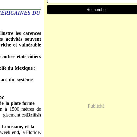
MÉRICAINES DU
lustre les carences
 activités souvent
 riche et vulnérable
 autres états côtiers
e Golfe du Mexique :
 impact du système
oc
ge de la plate-forme
Publicité
rin à 1500 mètres de
u gisement est
British
 la Louisiane, et la
 week-end, la Floride,