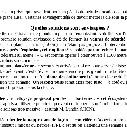
les entreprises qui travaillent pour les géants du pétrole (location de ba
lane aussi. Certaines envisagent déjà de devoir mettre la clé sous la p
Quelles solutions sont envisagées ?
 lieu
, des travaux de grande ampleur ont eu/ont/vont avoir lieu sur
 première solution envisagée a été de
f
ermer les vannes de sécutité
eur du plancher marin (1500m) n’étant pas propice à l’interventio
ours après l’explosion, cette option s’est soldée par un échec
. Lamar
clarait lui même : « C’est comme opérer à cœur ouvert à 1500 mètres
es robots sous-marins ».
, une plate-forme de secours et arrivée sur place pour servir de base 
 dorénavant, c’est d’éviter un drame encore plus grand : que la tête 
merica a annoncé qu’un
dôme de confinement
(énorme cloche de 70 
iron une semaine.
Un second puits
serait alors foré juste à côté du
duire la pression sous la cloche.
ée :
le nettoyage progressif
par les bactéries
: « cet écosystème
t appris à utiliser le pétrole et peuvent contribuer à son élimination na
e soit pas trop massive » assurait M. Lundin (UICN).
dée :
brûler la nappe dans de façon contrôlée :
l’aspect du probl
 l’Institut Français du pétrole (IFP), c’est qu’on a attendu une semain