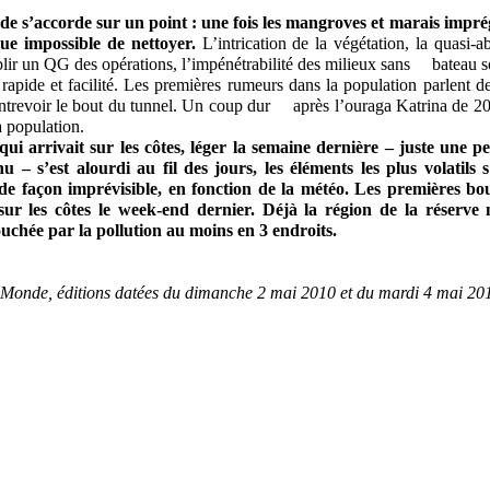
de s’accorde sur un point : une fois les mangroves et marais impré
ue impossible de nettoyer.
L’intrication de la végétation, la quasi-a
ir un QG des opérations, l’impénétrabilité des milieux sans bateau so
rapide et facilité. Les premières rumeurs dans la population parlent d
trevoir le bout du tunnel. Un coup dur après l’ouraga Katrina de 2005
a population.
qui arrivait sur les côtes, léger la semaine dernière – juste une 
 nu – s’est alourdi au fil des jours, les éléments les plus volatils
de façon imprévisible, en fonction de la météo. Les premières b
sur les côtes le week-end dernier. Déjà la région de la réserve 
ouchée par la pollution au moins en 3 endroits.
 Monde, éditions datées du dimanche 2 mai 2010 et du mardi 4 mai 20