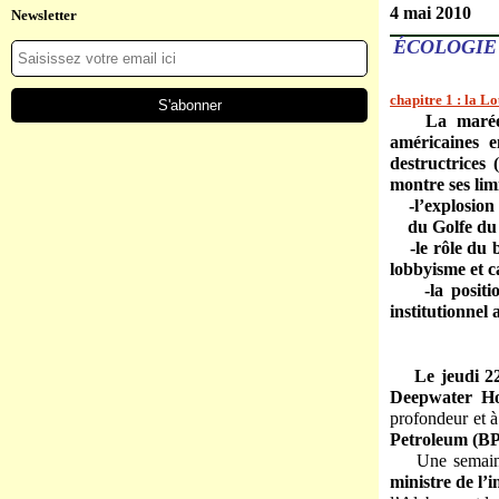
4 mai 2010
Newsletter
ÉCOLOGIE 
chapitre 1 : la Lo
La marée
américaines 
destructrices 
montre ses lim
-l’explosion
du Golfe du M
-le rôle du
lobbyisme et c
-la posi
institutionnel
Le jeudi 2
Deepwater Ho
profondeur et à
Petroleum (BP
Une semain
ministre de l’