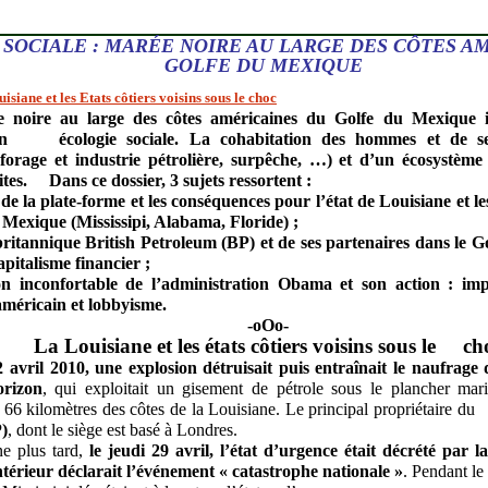
SOCIALE : MARÉE NOIRE AU LARGE DES CÔTES A
GOLFE DU MEXIQUE
uisiane et les Etats côtiers voisins sous le choc
 noire au large des côtes américaines du Golfe du Mexique il
en écologie sociale. La cohabitation des hommes et de ses
(forage et industrie pétrolière, surpêche, …) et d’un écosystème
ites. Dans ce dossier, 3 sujets ressortent :
 de la plate-forme et les conséquences pour l’état de Louisiane et les
exique (Mississipi, Alabama, Floride) ;
 britannique British Petroleum (BP) et de ses partenaires dans l
apitalisme financier ;
tion inconfortable de l’administration Obama et son action :
 américain et lobbyisme.
-oOo-
La Louisiane et les états côtiers voisins sous le ch
2 avril 2010, une explosion détruisait puis entraînait le naufra
rizon
, qui exploitait un gisement de pétrole sous le plancher ma
 66 kilomètres des côtes de la Louisiane. Le principal propriétaire d
)
, dont le siège est basé à Londres.
e plus tard,
le jeudi 29 avril, l’état d’urgence était décrété par
intérieur déclarait l’événement « catastrophe nationale »
. Pendant le