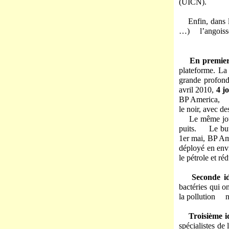
(UICN).
Enfin, dans 
…) l’angoisse p
En premier
plateforme. La
grande profond
avril 2010,
4 j
BP America, dé
le noir, avec d
Le même jour
puits. Le but,
1
er
mai, BP A
déployé en env
le pétrole et ré
Seconde id
bactéries qui on
la pollution n
Troisième i
spécialistes de