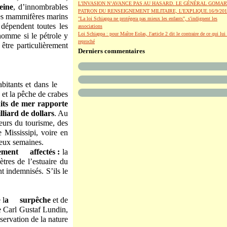
L’INVASION N’AVANCE PAS AU HASARD. LE GÉNÉRAL GOMAR
eine
, d’innombrables
PATRON DU RENSEIGNEMENT MILITAIRE, L’EXPLIQUE.16/9/201
es mammifères marins
"La loi Schiappa ne protégera pas mieux les enfants", s'indignent les
 dépendent toutes les
associations
Loi Schiappa : pour Maître Eolas, l'article 2 dit le contraire de ce qui lui 
homme si le pétrole y
reproché
être particulièrement
Derniers commentaires
habitants et dans le
 et la pêche de crabes
uits de mer rapporte
lliard de dollars
. Au
eurs du tourisme, des
 Mississipi, voire en
eux semaines.
rement affectés :
la
res de l’estuaire du
 indemnisés. S’ils le
 l
a surpêche
et de
e Carl Gustaf Lundin,
ervation de la nature