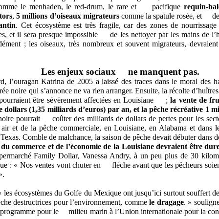
comme le menhaden, le red-drum, le rare et pacifique
requin-bal
ators
,
5 millions d’oiseaux migrateurs
comme la spatule rosée, et d
antin
. Cet écosystème est très fragile, car des zones de nourrissage
es, et il sera presque impossible de les nettoyer par les mains de l’
dément ; les oiseaux, très nombreux et souvent migrateurs, devraient 
Les enjeux sociaux ne manquent pas.
d, l’ouragan Katrina de 2005 a laissé des traces dans le moral des 
rée noire qui s’annonce ne va rien arranger. Ensuite, la récolte d’huîtres
s pourraient être sévèrement affectées en Louisiane ;
la vente de fr
e dollars (1,35 milliards d’euros) par an, et la pêche récréative 1 mi
noire pourrait coûter des milliards de dollars de pertes pour les sect
n air et de la pêche commerciale, en Louisiane, en Alabama et dans le
Texas. Comble de malchance, la saison de pêche devait débuter dans d
du commerce et de l’économie de la Louisiane devraient être du
ermarché Family Dollar, Vanessa Andry, à un peu plus de 30 kilomèt
que : « Nos ventes vont chuter en flèche avant que les pêcheurs soient
».
 les écosystèmes du Golfe du Mexique ont jusqu’ici surtout souffert de
che destructrices pour l’environnement, comme
le dragage
. » soulign
 programme pour le milieu marin à l’Union internationale pour la cons