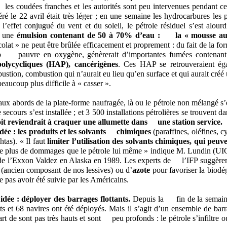
les coudées franches et les autorités sont peu intervenues pendant ce
béré le 22 avril était très léger ; en une semaine les hydrocarbures l
s l’effet conjugué du vent et du soleil, le pétrole résiduel s’est alour
r une
émulsion contenant de 50 à 70% d’eau : la « mousse au
lat » ne peut être brûlée efficacement et proprement : du fait de la fo
rop pauvre en oxygène, génèrerait d’importantes fumées contenan
olycycliques (HAP), cancérigènes
. Ces HAP se retrouveraient 
ustion, combustion qui n’aurait eu lieu qu’en surface et qui aurait cré
eaucoup plus difficile à « casser ».
, aux abords de la plate-forme naufragée, là ou le pétrole non mélangé 
ecours s’est installée ; et 3 500 installations pétrolières se trouvent d
oit reviendrait à craquer une allumette dans une station service.
dée :
les produits et les solvants chimiques
(paraffines, oléfines, 
phtas). « Il faut
limiter l’utilisation des solvants chimiques, qui pe
re plus de dommages que le pétrole lui même » indique M. Lundin (UIC
 de l’Exxon Valdez en Alaska en 1989. Les experts de l’IFP suggèrent 
(ancien composant de nos lessives) ou d’
azote
pour favoriser la biodé
 pas avoir été suivie par les Américains.
idée :
déployer des barrages flottants.
Depuis la fin de la semaine
nts et 68 navires ont été déployés. Mais il s’agit d’un ensemble de ba
part de sont pas très hauts et sont peu profonds : le pétrole s’infiltre 