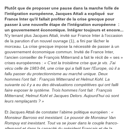
Plutôt que de proposer une pause dans la marche folle de
l'intégration européenne, Jacques Attali a expliqué sur
France Inter qu'il fallait profiter de la crise grecque pour
passer à une nouvelle étape de l'intégration européenne :
un gouvernement économique. Intégrer toujours et encore...
N’y tenant plus Jacques Attali, invité sur France Inter à l'occasion
de la parution d'un nouvel ouvrage (1), a fini par lâcher le
morceau. La crise grecque impose la nécessité de passer à un
gouvernement économique commun. Invité de France Inter,
l’ancien conseiller de François Mitterrand a fait le récit de « ses »
crises européennes :
« C’est la troisième crise que je vis. J’ai
vécu celle de 1983-84, une crise qui a failli tuer l’Europe, où il a
fallu passer du protectionnisme au marché unique. Deux
hommes l’ont fait : François Mitterrand et Helmut Kohl. La
suivante où il y a eu des dévaluations compétitives qui ont failli
faire exposer le système. Trois hommes l’ont fait : François
Mitterrand, Helmut Kohl et Jacques Delors. Aujourd’hui où sont
leurs remplaçants ? »
Et Jacques Attali de constater l’abime politique européen :
«
Monsieur Barroso est inexistant. Le pouvoir de Monsieur Van
Rompuy est inexistant. Tout va se jouer dans le couple franco-
allemand et dans la capacité du président Français et de la