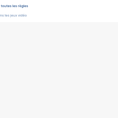
 toutes les règles
s les jeux vidéo
us choquant de Rockstar ? - Le scandale BULLY
e plus moche de Steam
du RÊVE tourne au CAUCHEMAR
pendant 8 heures
it… à tort
umiliés par un jeu vidéo
ire - Final Fantasy 8
ti un empire - Age of Empires
story DOFUS
tard, il crée l'un des pires jeux de tous les temps, MindsEye.