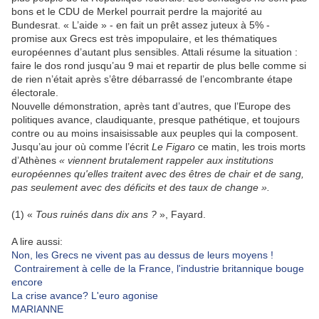
bons et le CDU de Merkel pourrait perdre la majorité au
Bundesrat. « L’aide » - en fait un prêt assez juteux à 5% -
promise aux Grecs est très impopulaire, et les thématiques
européennes d’autant plus sensibles. Attali résume la situation :
faire le dos rond jusqu’au 9 mai et repartir de plus belle comme si
de rien n’était après s’être débarrassé de l’encombrante étape
électorale.
Nouvelle démonstration, après tant d’autres, que l’Europe des
politiques avance, claudiquante, presque pathétique, et toujours
contre ou au moins insaisissable aux peuples qui la composent.
Jusqu’au jour où comme l’écrit
Le Figaro
ce matin, les trois morts
d’Athènes
« viennent brutalement rappeler aux institutions
européennes qu'elles traitent avec des êtres de chair et de sang,
pas seulement avec des déficits et des taux de change ».
(1) «
Tous ruinés dans dix ans ?
»
, Fayard.
A lire aussi:
Non, les Grecs ne vivent pas au dessus de leurs moyens !
Contrairement à celle de la France, l'industrie britannique bouge
encore
La crise avance? L'euro agonise
MARIANNE