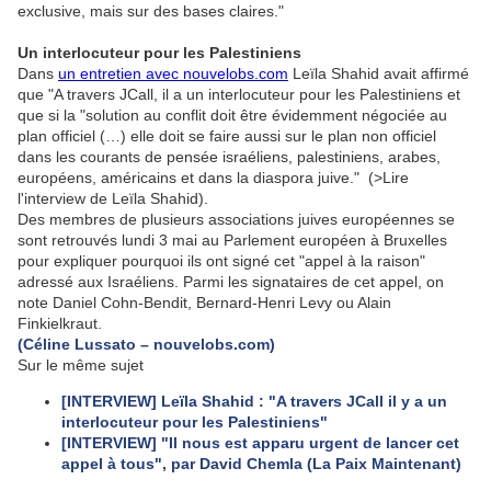
exclusive, mais sur des bases claires."
Un interlocuteur pour les Palestiniens
Dans
un entretien avec nouvelobs.com
Leïla Shahid avait affirmé
que "A travers JCall, il a un interlocuteur pour les Palestiniens et
que si la "solution au conflit doit être évidemment négociée au
plan officiel (…) elle doit se faire aussi sur le plan non officiel
dans les courants de pensée israéliens, palestiniens, arabes,
européens, américains et dans la diaspora juive." (>Lire
l'interview de Leïla Shahid).
Des membres de plusieurs associations juives européennes se
sont retrouvés lundi 3 mai au Parlement européen à Bruxelles
pour expliquer pourquoi ils ont signé cet "appel à la raison"
adressé aux Israéliens. Parmi les signataires de cet appel, on
note Daniel Cohn-Bendit, Bernard-Henri Levy ou Alain
Finkielkraut.
(Céline Lussato – nouvelobs.com)
Sur le même sujet
[INTERVIEW] Leïla Shahid : "A travers JCall il y a un
interlocuteur pour les Palestiniens"
[INTERVIEW] "Il nous est apparu urgent de lancer cet
appel à tous", par David Chemla (La Paix Maintenant)