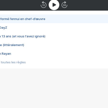
nsformé l’ennui en chef-d’œuvre
 DayZ
 a 13 ans (et vous l'avez ignoré)
e (littéralement)
im Rayan
 toutes les règles
s les jeux vidéo
us choquant de Rockstar ? - Le scandale BULLY
e plus moche de Steam
du RÊVE tourne au CAUCHEMAR
pendant 8 heures