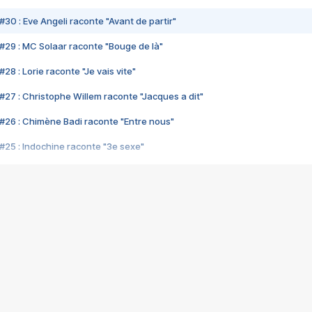
#30 : Eve Angeli raconte "Avant de partir"
#29 : MC Solaar raconte "Bouge de là"
28 : Lorie raconte "Je vais vite"
#27 : Christophe Willem raconte "Jacques a dit"
#26 : Chimène Badi raconte "Entre nous"
#25 : Indochine raconte "3e sexe"
#24 : Zaho raconte "C'est chelou"
#23 : Patrick Bruel raconte "Au café des délices"
#22 : Kyo raconte "Le chemin"
#21 : Nolwenn Leroy raconte "Cassé"
#20 : Patrick Hernandez raconte "Born to be alive"
#19 : Lorie raconte "Près de moi"