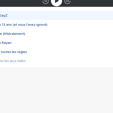
 DayZ
 a 13 ans (et vous l'avez ignoré)
e (littéralement)
im Rayan
 toutes les règles
s les jeux vidéo
us choquant de Rockstar ? - Le scandale BULLY
e plus moche de Steam
du RÊVE tourne au CAUCHEMAR
pendant 8 heures
it… à tort