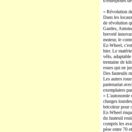
d'entreprises d
« Révolution de
Dans les locaux
de révolution qu
Gardes, Antoine
breveté innovan
moteur, le contr
Ez-Wheel, c'es
hier. Le matérie
vélo, adaptable
trentaine de ki
roues qui ne jur
Des fauteuils m
Les autres roue
partenariat ave
exemplaires par
« L'autonomie d
charges lourdes 
bricoleur pour o
Ez-Wheel risqu
du fauteuil rou
compris les avan
pèse entre 70 et