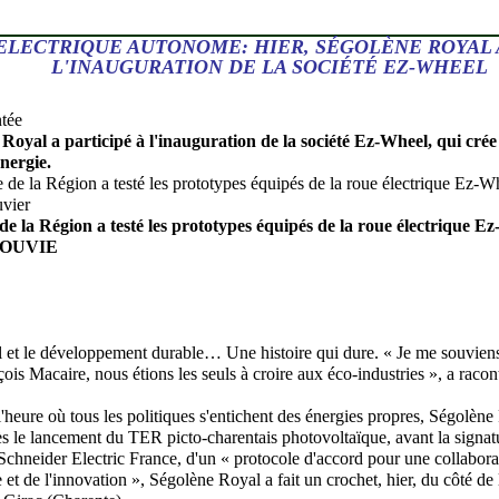
ELECTRIQUE AUTONOME: HIER, SÉGOLÈNE ROYAL A
L'INAUGURATION DE LA SOCIÉTÉ EZ-WHEEL
ntée
 Royal a participé à l'inauguration de la société Ez-Wheel, qui crée
nergie.
de la Région a testé les prototypes équipés de la roue électrique E
LOUVIE
 et le développement durable… Une histoire qui dure. « Je me souvien
is Macaire, nous étions les seuls à croire aux éco-industries », a racont
'heure où tous les politiques s'entichent des énergies propres, Ségolène 
rès le lancement du TER picto-charentais photovoltaïque, avant la signat
 Schneider Electric France, d'un « protocole d'accord pour une collabora
 et de l'innovation », Ségolène Royal a fait un crochet, hier, du côté de 