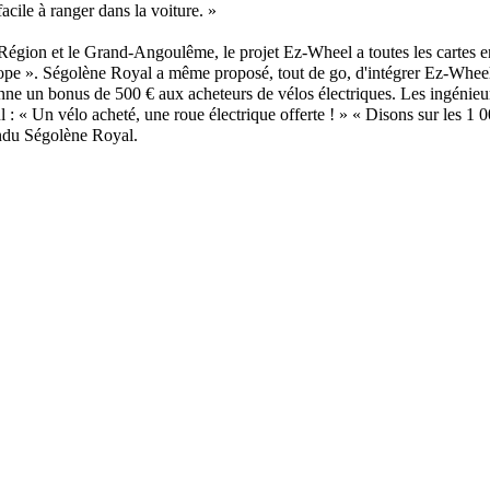
acile à ranger dans la voiture. »
Région et le Grand-Angoulême, le projet Ez-Wheel a toutes les cartes 
ope ». Ségolène Royal a même proposé, tout de go, d'intégrer Ez-Wheel 
nne un bonus de 500 € aux acheteurs de vélos électriques. Les ingénie
cul : « Un vélo acheté, une roue électrique offerte ! » « Disons sur les 1
ondu Ségolène Royal.