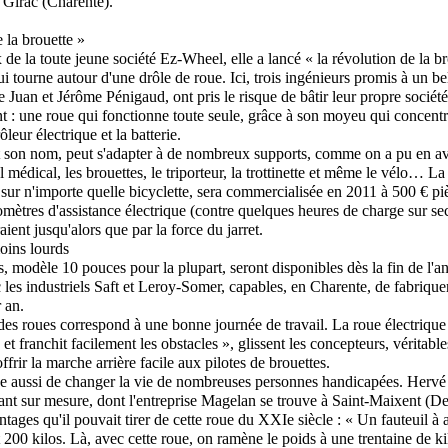
e Girac (Charente).
 la brouette »
 de la toute jeune société Ez-Wheel, elle a lancé « la révolution de la b
i tourne autour d'une drôle de roue. Ici, trois ingénieurs promis à un be
 Juan et Jérôme Pénigaud, ont pris le risque de bâtir leur propre sociét
t : une roue qui fonctionne toute seule, grâce à son moyeu qui concentre
ôleur électrique et la batterie.
t son nom, peut s'adapter à de nombreux supports, comme on a pu en av
l médical, les brouettes, le triporteur, la trottinette et même le vélo… L
 sur n'importe quelle bicyclette, sera commercialisée en 2011 à 500 € p
lomètres d'assistance électrique (contre quelques heures de charge sur se
aient jusqu'alors que par la force du jarret.
oins lourds
s, modèle 10 pouces pour la plupart, seront disponibles dès la fin de l'a
c les industriels Saft et Leroy-Somer, capables, en Charente, de fabrique
 an.
es roues correspond à une bonne journée de travail. La roue électrique
et franchit facilement les obstacles », glissent les concepteurs, véritable
ffrir la marche arrière facile aux pilotes de brouettes.
e aussi de changer la vie de nombreuses personnes handicapées. Hervé 
lant sur mesure, dont l'entreprise Magelan se trouve à Saint-Maixent (D
tages qu'il pouvait tirer de cette roue du XXIe siècle : « Un fauteuil à 
 200 kilos. Là, avec cette roue, on ramène le poids à une trentaine de kil