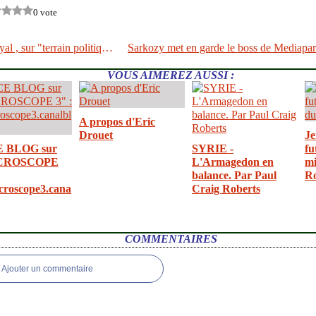
0 vote
Ségolène Royal , sur "terrain politique" sur LCP
VOUS AIMEREZ AUSSI :
A propos d'Eric
Drouet
Je
E BLOG sur
SYRIE -
fu
CROSCOPE
L'Armagedon en
mi
balance. Par Paul
R
croscope3.cana
Craig Roberts
COMMENTAIRES
Ajouter un commentaire