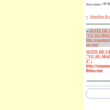
Vous aimez ?
SUITE DE C
"VU AU MA
3" :
http://vuauma
lblog.com/