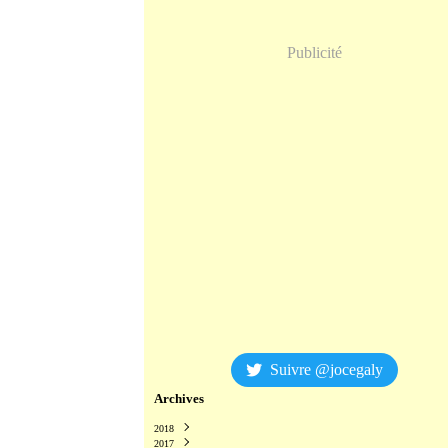
Publicité
Suivre @jocegaly
Archives
2018
2017
Décembre
(2)