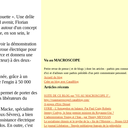
rouette ». Une drôle
l avenir, Florian
é autour d'un concept
, en son sein, le
oir la démonstration
a roue électrique pour
ièce et donnera une
cteur) à des deux-
Vu au MACROSCOPE
Petite revue de presse ( et de blogs ) dont les articles - parfois peu connus
d'ici et d'ailleurs sont parfois précédés d'un petit commentaire personnel.
nnée, grâce à un
Accueil du blog
r l'engin à 50 000
Créer un blog avec CanalBlog
Articles récents
 permet de porter des
SUITE DE CE BLOG sur "VU AU MACROSCOPE 3" :
s libérateurs du
http://vuaumacroscope3.canalblog.com/
A propos d'Eric Drouet
Macke, spécialiste
SYRIE - L'Armagedon en balance. Par Paul Craig Roberts
Jeremy Corbyn, le futur premier ministre du Royaume-Uni ?
eux-Sèvres), a bien
L’administration Trump et l’Iran - par Thierry MEYSSAN
assistance électrique
Le socialisme chinois et le mythe de la « fin de l’Histoire » - Bruno G
os. En outre, c'est
Le journal Libération : Temple médiatique français de la pédophilie