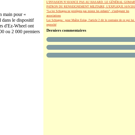
L’INVASION N’AVANCE PAS AU HASARD. LE GÉNÉRAL GOMAR
PATRON DU RENSEIGNEMENT MILITAIRE, L’EXPLIQUE.16/9/201
"La loi Schiappa ne protégera pas mieux les enfants", s'indignent les
en main pour «
associations
dans le dispositif
Loi Schiappa : pour Maître Eolas, l'article 2 dit le contraire de ce qui lui 
reproché
urs d'Ez-Wheel ont
Derniers commentaires
 000 ou 2 000 premiers