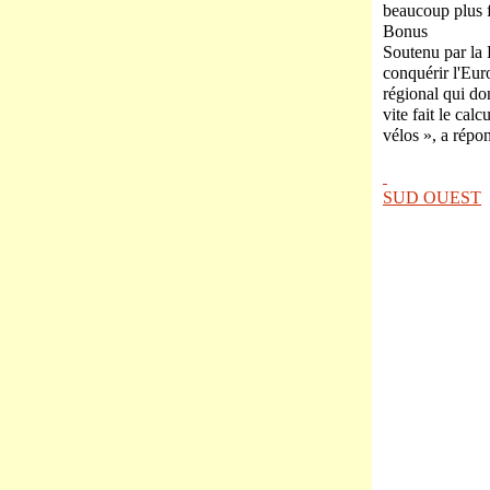
beaucoup plus f
Bonus
Soutenu par la 
conquérir l'Eur
régional qui do
vite fait le cal
vélos », a rép
SUD OUEST