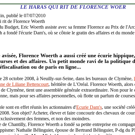
LE HARAS QUI RIT DE FLORENCE WOER
in, publié le 07/07/2010
du Budget, Eric Woerth assiste avec sa femme Florence au Prix de l'A
 a fondé l'écurie Dam's, où se côtoie le gratin des affaires et du monde
 avisée, Florence Woerth a aussi créé une écurie hippique, 
ourses et des affaires. Un petit monde ravi de la politique 
fiscalisation ou de paris en ligne...
 28 octobre 2008, à Neuilly-sur-Seine, dans les bureaux de Clymène,
tune de Liliane Bettencourt
, héritière de L'Oréal. Florence Woerth, alors 
 de Clymène, tient une assemblée générale extraordinaire. Non pour le
onne, mais pour ses affaires personnelles, où flotte un parfum de courses
le sont en effet réunis les actionnaires d'
Ecurie Dam's
, une société créé
008. Son objet? Acheter, élever et faire concourir des chevaux de cour
Exclusivement des femmes, et non des moindres.
 de Chantilly, Florence Woerth a fondé sa petite entreprise en compagn
ippisme: Nathalie Bélinguier, épouse de Bertrand Bélinguier, P-dg du 