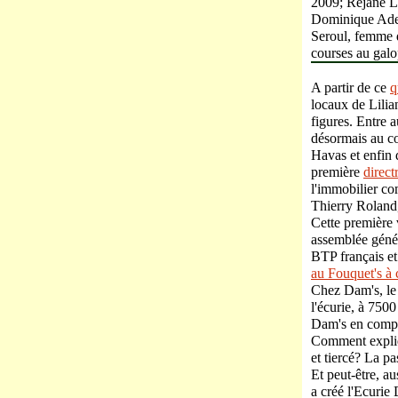
2009; Réjane La
Dominique Ades
Seroul, femme d
courses au galo
A partir de ce
q
locaux de Lilian
figures. Entre 
désormais au co
Havas et enfin 
première
direct
l'immobilier co
Thierry Roland,
Cette première 
assemblée génér
BTP français e
au Fouquet's à c
Chez Dam's, le 
l'écurie, à 7500
Dam's en compte
Comment expliqu
et tiercé? La p
Et peut-être, au
a créé l'Ecurie