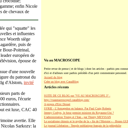
u crocodile;
-gamme; enfin Nicole
es de chevaux de
lée qui "squatte" les
velles et influentes
ence Woerth siège
agardère, puis de
 Bour-Poitrinal,
 leader européen de
Vu au MACROSCOPE
télévision, épouse de
Petite revue de presse ( et de blogs ) dont les articles - parfois peu connus
issue d'une nouvelle
d'ici et d'ailleurs sont parfois précédés d'un petit commentaire personnel.
igure du patronat du
Accueil du blog
-dg d'Alstom,
invité
Créer un blog avec CanalBlog
Articles récents
sieurs parts de
SUITE DE CE BLOG sur "VU AU MACROSCOPE 3" :
00 euros, l'écurie
http://vuaumacroscope3.canalblog.com/
ctionnaires.
A propos d'Eric Drouet
SYRIE - L'Armagedon en balance. Par Paul Craig Roberts
tout est luxe, CAC 40
Jeremy Corbyn, le futur premier ministre du Royaume-Uni ?
L’administration Trump et l’Iran - par Thierry MEYSSAN
rimoine avertie. Elle
Le socialisme chinois et le mythe de la « fin de l’Histoire » - Bruno G
 Nicolas Sarkozy: la
Le journal Libération : Temple médiatique français de la pédophilie