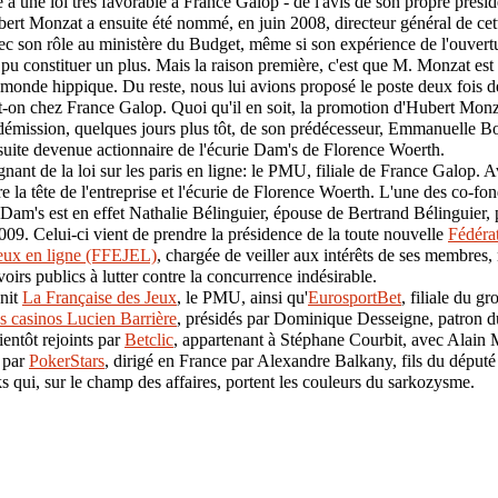
 à une loi très favorable à France Galop - de l'avis de son propre prési
ert Monzat a ensuite été nommé, en juin 2008, directeur général de ce
ec son rôle au ministère du Budget, même si son expérience de l'ouver
 pu constituer un plus. Mais la raison première, c'est que M. Monzat est 
monde hippique. Du reste, nous lui avions proposé le poste deux fois d
t-on chez France Galop. Quoi qu'il en soit, la promotion d'Hubert Monz
 démission, quelques jours plus tôt, de son prédécesseur, Emmanuelle Bo
suite devenue actionnaire de l'écurie Dam's de Florence Woerth.
nant de la loi sur les paris en ligne: le PMU, filiale de France Galop. A
 la tête de l'entreprise et l'écurie de Florence Woerth. L'une des co-fon
 Dam's est en effet Nathalie Bélinguier, épouse de Bertrand Bélinguie
2009. Celui-ci vient de prendre la présidence de la toute nouvelle
Fédérat
jeux en ligne (FFEJEL)
, chargée de veiller aux intérêts de ses membres
voirs publics à lutter contre la concurrence indésirable.
nit
La Française des Jeux
, le PMU, ainsi qu'
EurosportBet
, filiale du g
es casinos Lucien Barrière
, présidés par Dominique Desseigne, patron du
ientôt rejoints par
Betclic
, appartenant à Stéphane Courbit, avec Alain 
t par
PokerStars
, dirigé en France par Alexandre Balkany, fils du député
s qui, sur le champ des affaires, portent les couleurs du sarkozysme.