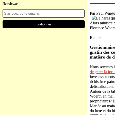
Newsletter
Par Paul Wargu
Alors ministre 
Florence Woerth
Reuters
Gestionnaire
gratin des c
matière de dé
Nous sommes le
de gérer la for
investissements
richissime patr
défiscalisation.
Autour de la tab
Woerth en mai 2
propriétaires? 
Mariée au maire
du luxe et du h