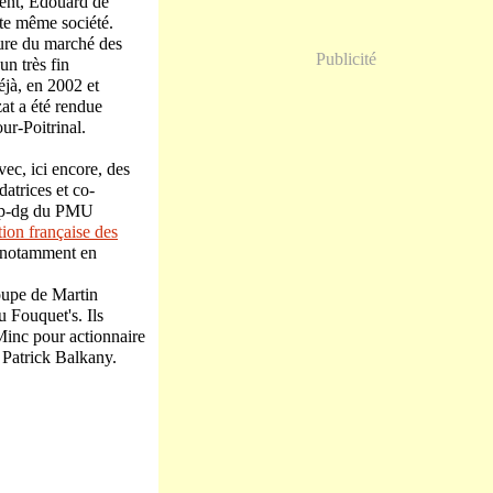
dent, Edouard de
tte même société.
ture du marché des
Publicité
un très fin
éjà, en 2002 et
at a été rendue
ur-Poitrinal.
vec, ici encore, des
datrices et co-
r, p-dg du PMU
ion française des
, notamment en
roupe de Martin
 Fouquet's. Ils
Minc pour actionnaire
 Patrick Balkany.