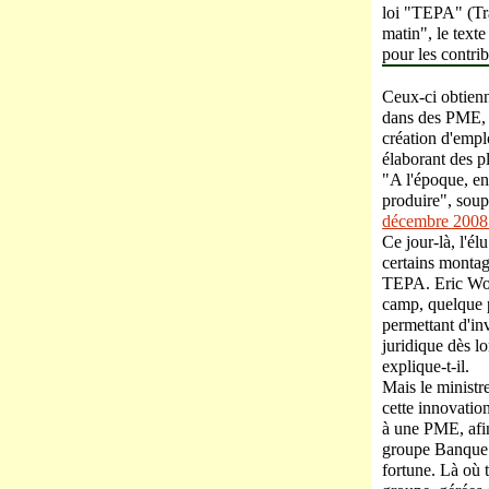
loi "TEPA" (Tra
matin", le texte
pour les contrib
Ceux-ci obtienn
dans des PME, à 
création d'emplo
élaborant des p
"A l'époque, en 
produire", soup
décembre 2008 
Ce jour-là, l'é
certains montage
TEPA. Eric Woer
camp, quelque p
permettant d'in
juridique dès lor
explique-t-il.
Mais le ministr
cette innovatio
à une PME, afin
groupe Banque
fortune. Là où 