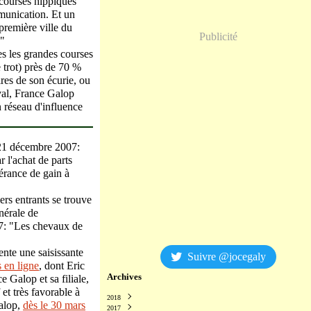
 courses hippiques
munication. Et un
première ville du
Publicité
!"
tes les grandes courses
trot) près de 70 %
es de son écurie, ou
val, France Galop
 réseau d'influence
 21 décembre 2007:
 l'achat de parts
pérance de gain à
ers entrants se trouve
nérale de
7: "Les chevaux de
ente une saisissante
Suivre @jocegaly
s en ligne
, dont Eric
Archives
e Galop et sa filiale,
et très favorable à
2018
Galop,
dès le 30 mars
2017
Décembre
(2)