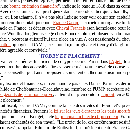
comme des petites entreprises, permettent de rentrer dans le monde des
nt une
bonne opération financière
", indique la banque 1818 dans sa com
"Avec des champs aussi prestigieux dans le monde entier que Chantilly, 
e, ou Longchamp, il n'y a pas plus ludique pour voir courir son capital
omoteur du capital qui court:
France Galop
, la société qui organise tou
tacle en France, et détient avec
Cheval Français
(son homologue pour le 
e Woerth a longtemps siégé chez France Galop, et plusieurs actionnair
oche, y occupent aujourd'hui une place en vue. A ces passionnés du che
motion
appuyée: "DAM's, c'est une façon originale et trendy d'élargir un
ère agréable et conviviale."
"HOBBY ET PLACEMENT"
 vanter les mérites financiers de ce type d'écurie. Ainsi dans
l'Agefi
, le
eut rendre plus accessible l'investissement dans un cheval de course par
. Le conseiller peut ainsi proposer à son client d'allier au plaisir une es
."
rs, fiscaux et financiers, il n'en manque pas chez Dam's. Parmi les derni
ilde de Cheffontaines-Decaudaveine, membre de l'UMP, secrétaire gé
es gérants de patrimoine privé
, auteur d'un prémonitoire
rapport
, en 200
et placement."
rait fiscal, l'écurie DAM's, comme la liste des invités du Fouquet's, prés
ntérêts financiers. Prenons
la loi sur les jeux d'argent et les paris sportif
 que ministre du Budget, a été
le principal architecte et promoteur
. Franc
rent enchantés de son travail. "Le projet de loi est extrêmement positif 
es courses", rappelait Edouard de Rothschild, le président de de France 