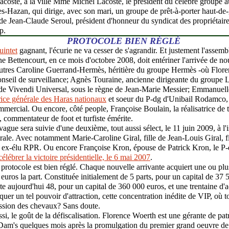
coste, à la ville Mme Michel Lacoste, le président du célèbre groupe a
-Hazan, qui dirige, avec son mari, un groupe de prêt-à-porter haut-de
e Jean-Claude Seroul, président d'honneur du syndicat des propriétair
p.
PROTOCOLE BIEN RÉGLÉ
uintet
gagnant, l'écurie ne va cesser de s'agrandir. Et justement l'assemb
e Bettencourt, en ce mois d'octobre 2008, doit entériner l'arrivée de nou
autres Caroline Guerrand-Hermès, héritière du groupe Hermès -où Flor
nseil de surveillance; Agnès Touraine, ancienne dirigeante du groupe L
de Vivendi Universal, sous le règne de Jean-Marie Messier; Emmanuelle
rice générale des Haras nationaux
et soeur du P-dg d'Unibail Rodamco,
mmercial. Ou encore, côté people, Françoise Boulain, la réalisatrice de 
 commentateur de foot et turfiste émérite.
vague sera suivie d'une deuxième, tout aussi sélect, le 11 juin 2009, à l'
ale. Avec notamment Marie-Caroline Giral, fille de Jean-Louis Giral, f
t ex-élu RPR. Ou encore Françoise Kron, épouse de Patrick Kron, le P
élébrer la victoire présidentielle, le 6 mai 2007
.
protocole est bien réglé. Chaque nouvelle arrivante acquiert une ou plu
 euros la part. Constituée initialement de 5 parts, pour un capital de 37 5
 aujourd'hui 48, pour un capital de 360 000 euros, et une trentaine d'a
er un tel pouvoir d'attraction, cette concentration inédite de VIP, où 
assion des chevaux? Sans doute.
ssi, le goût de la défiscalisation. Florence Woerth est une gérante de pat
 Dam's quelques mois après la promulgation du premier grand oeuvre de