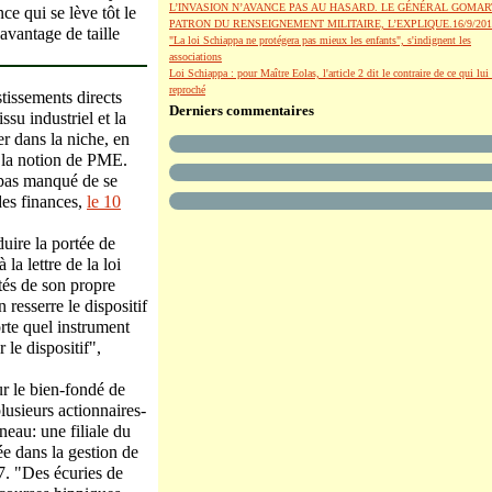
L’INVASION N’AVANCE PAS AU HASARD. LE GÉNÉRAL GOMAR
e qui se lève tôt le
PATRON DU RENSEIGNEMENT MILITAIRE, L’EXPLIQUE.16/9/201
 avantage de taille
"La loi Schiappa ne protégera pas mieux les enfants", s'indignent les
associations
Loi Schiappa : pour Maître Eolas, l'article 2 dit le contraire de ce qui lui 
reproché
stissements directs
Derniers commentaires
ssu industriel et la
er dans la niche, en
c la notion de PME.
a pas manqué de se
des finances,
le 10
uire la portée de
la lettre de la loi
tés de son propre
resserre le dispositif
orte quel instrument
r le dispositif",
ur le bien-fondé de
lusieurs actionnaires-
neau: une filiale du
sée dans la gestion de
7. "Des écuries de