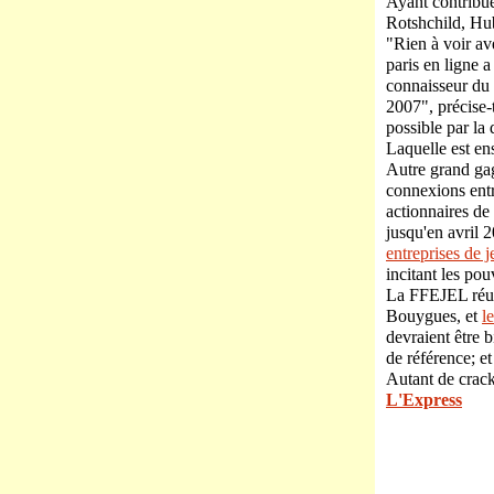
Ayant contribué
Rotshchild, Hub
"Rien à voir av
paris en ligne a
connaisseur du 
2007", précise-
possible par la
Laquelle est en
Autre grand gag
connexions entre
actionnaires de
jusqu'en avril 
entreprises de 
incitant les pou
La FFEJEL réu
Bouygues, et
l
devraient être b
de référence; e
Autant de crack
L'Express