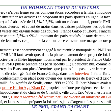
UN HOMME AU COEUR DU SYSTÈME
 Bercy n'a pas lésiné sur les compensations accordées à la filière hippi
 diversifier ses activités en proposant des paris sportifs en ligne; la taxe
ier) a été abaissée de 11,5% à 7,5%, soit un cadeau annuel, pour le PMU
ions d'euros - et autant de moins dans les caisses publiques; les opérate
t verser aux organisateurs des courses, France Galop et Cheval Français 
ise entre 7,5% et 9% du montant des paris récoltés; le taux de retour a
de leur mise, ce qui limite la concurrence et assure une marge encore p
rnement s'est apparemment engagé à maintenir le monopole du PMU sur l
 PMU. "Il faut savoir que, dans la phase en amont de ce projet de loi, 
iée par la filière hippique, notamment par le président de France Galo
e le PMU puisse prendre des paris sportifs (...) Et aujourd'hui, comme 
cy, les Etats sont plus déterminés que jamais à ne pas ouvrir le réseau 
 le directeur général de France Galop, dans une
interview
à Paris Turf, 
rticulièrement bien placé pour obtenir des assurances de Bercy et d'Eric 
aillé. Sous-préfet de Senlis, entre 1999 et 2002, Hubert Monzat avait m
du
prince Karim Aga Khan IV
, propriétaire d'une prestigieuse écurie de
'hippodrome et du château de Chantilly, ville dont Eric Woerth est le m
n 2007,
Hubert Monzat a été recruté par Eric Woerth au ministère du Bu
l, et la mission de préparer la loi sur les jeux d'argent et les paris sportif
LE PMU, GRAND GAGNANT