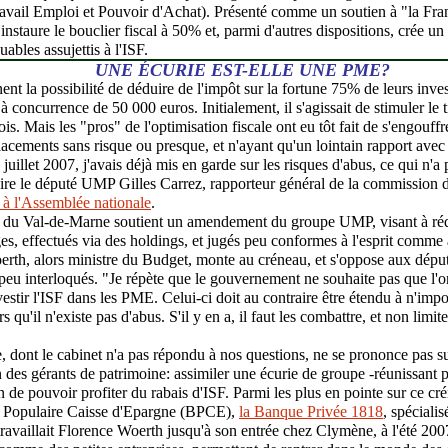
vail Emploi et Pouvoir d'Achat). Présenté comme un soutien à "la Franc
 instaure le bouclier fiscal à 50% et, parmi d'autres dispositions, crée un
uables assujettis à l'ISF.
UNE ÉCURIE EST-ELLE UNE PME?
ent la possibilité de déduire de l'impôt sur la fortune 75% de leurs inve
concurrence de 50 000 euros. Initialement, il s'agissait de stimuler le ti
is. Mais les "pros" de l'optimisation fiscale ont eu tôt fait de s'engouffr
lacements sans risque ou presque, et n'ayant qu'un lointain rapport ave
juillet 2007, j'avais déjà mis en garde sur les risques d'abus, ce qui n'
ire le député UMP Gilles Carrez, rapporteur général de la commission 
à l'Assemblée nationale
.
lu du Val-de-Marne soutient un amendement du groupe UMP, visant à réd
s, effectués via des holdings, et jugés peu conformes à l'esprit comme à 
th, alors ministre du Budget, monte au créneau, et s'oppose aux dépu
eu interloqués. "Je répète que le gouvernement ne souhaite pas que l'on 
vestir l'ISF dans les PME. Celui-ci doit au contraire être étendu à n'imp
s qu'il n'existe pas d'abus. S'il y en a, il faut les combattre, et non limite
e, dont le cabinet n'a pas répondu à nos questions, ne se prononce pas s
n des gérants de patrimoine: assimiler une écurie de groupe -réunissant p
 de pouvoir profiter du rabais d'ISF. Parmi les plus en pointe sur ce cré
 Populaire Caisse d'Epargne (BPCE),
la Banque Privée 1818
, spéciali
travaillait Florence Woerth jusqu'à son entrée chez Clymène, à l'été 200