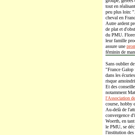
groupe, gérées 
tout en réalisa
peu plus loin: 
cheval en Franc
Autre ardent pr
de plat et d'obs
du PMU. Florenc
leur famille pr
assure une
pro
féminin de mani
Sans oublier de
"France Galop v
dans les écuries
risque amoindri
Et des conseille
notamment Math
l'Association d
course, hobby 
Au-delà de l'att
convergence d'i
Woerth, en tant
le PMU, se décla
l'institution d