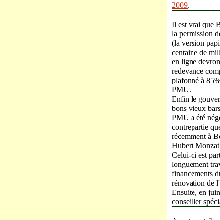
2009
.
Il est vrai que
la permission de
(la version pap
centaine de mill
en ligne devron
redevance compr
plafonné à 85% 
PMU.
Enfin le gouve
bons vieux bars
PMU a été négoc
contrepartie qu
récemment à Ber
Hubert Monzat,
Celui-ci est pa
longuement trav
financements 
rénovation de l
Ensuite, en jui
conseiller spécia