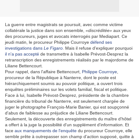
La guerre entre magistrats se poursuit, avec comme victime
collatérale la justice dans son ensemble,
«discréditée
»
aux yeux
des procureurs, juges et avocats interrogés par Mediapart. Ce
jeudi matin, le procureur Philippe Courroye
défend ses
investigations dans
Le Figaro
. Mais il refuse d'expliquer pourquoi
il n'a pas accepté
de transmettre à Isabelle Prévost-Desprez la
retranscription des enregistrements réalisés par le majordome de
Liliane Bettencourt.
Pour rappel, dans l'affaire Bettencourt,
Philippe Courroye
,
procureur de la République à Nanterre, dont le poste est
hiérarchiquement soumis au pouvoir politique, a ouvert trois
enquêtes préliminaires sur les volets familial, fiscal et politique.
Face à lui, Isabelle Prévost-Desprez, présidente de la chambre
financière du tribunal de Nanterre, est seulement chargée de
juger le photographe François-Marie Banier, qui est soupçonné
d'abus de faiblesse au préjudice de Liliane Bettencourt.
Seulement, la découverte des enregistrements du maître d'hôtel
a offert à la juge la possibilité d'un supplément d'information. Et
face
aux manquements de l'enquête
du procureur Courroye, elle
semble prête à outrepasser son champ d'action supposé, quitte à