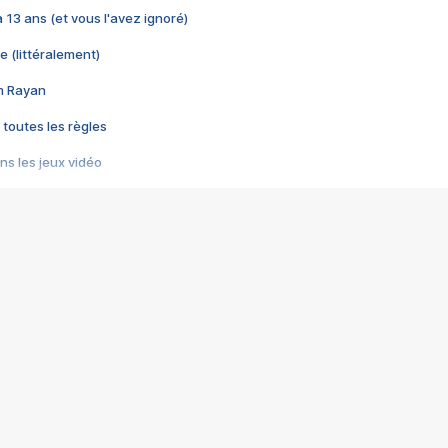
 a 13 ans (et vous l'avez ignoré)
e (littéralement)
im Rayan
 toutes les règles
s les jeux vidéo
us choquant de Rockstar ? - Le scandale BULLY
e plus moche de Steam
du RÊVE tourne au CAUCHEMAR
pendant 8 heures
it… à tort
umiliés par un jeu vidéo
ire - Final Fantasy 8