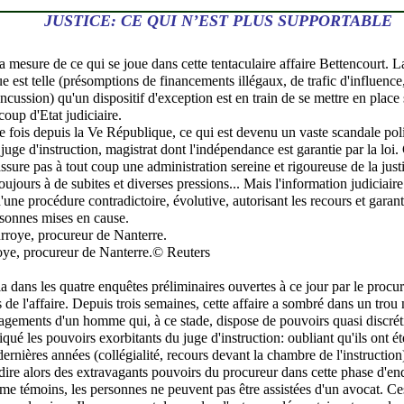
JUSTICE: CE QUI N’EST PLUS SUPPORTABLE
la mesure de ce qui se joue dans cette tentaculaire affaire Bettencourt. 
e est telle (présomptions de financements illégaux, de trafic d'influence,
oncussion) qu'un dispositif d'exception est en train de se mettre en plac
coup d'Etat judiciaire.
e fois depuis la Ve République, ce qui est devenu un vaste scandale polit
juge d'instruction, magistrat dont l'indépendance est garantie par la loi.
assure pas à tout coup une administration sereine et rigoureuse de la justic
ujours à de subites et diverses pressions... Mais l'information judiciaire q
une procédure contradictoire, évolutive, autorisant les recours et garanti
sonnes mises en cause.
oye, procureur de Nanterre.© Reuters
la dans les quatre enquêtes préliminaires ouvertes à ce jour par le procu
s de l'affaire. Depuis trois semaines, cette affaire a sombré dans un trou 
gements d'un homme qui, à ce stade, dispose de pouvoirs quasi discrét
tiqué les pouvoirs exorbitants du juge d'instruction: oubliant qu'ils ont 
ernières années (collégialité, recours devant la chambre de l'instruction
 dire alors des extravagants pouvoirs du procureur dans cette phase d'en
e témoins, les personnes ne peuvent pas être assistées d'un avocat. C