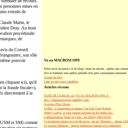
 formuler de recours.
aux personnes mises en
ins extraits de
-Claude Marin, le
 Julien Dray. Au bout
ovation procédurale:
remarques, de
'avis du Conseil
érangeantes, son rôle
ce même pouvoir
Vu au MACROSCOPE
Petite revue de presse ( et de blogs ) dont les articles - parfois peu connus
d'ici et d'ailleurs sont parfois précédés d'un petit commentaire personnel.
Accueil du blog
n cliquant ici), qu'il
Créer un blog avec CanalBlog
Articles récents
 la fraude fiscale»),
rès directement à la
SUITE DE CE BLOG sur "VU AU MACROSCOPE 3" :
http://vuaumacroscope3.canalblog.com/
A propos d'Eric Drouet
SYRIE - L'Armagedon en balance. Par Paul Craig Roberts
Jeremy Corbyn, le futur premier ministre du Royaume-Uni ?
L’administration Trump et l’Iran - par Thierry MEYSSAN
Le socialisme chinois et le mythe de la « fin de l’Histoire » - Bruno G
ats (USM et SM) comme
Le journal Libération : Temple médiatique français de la pédophilie
situation est porteuse