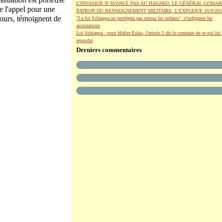
L’INVASION N’AVANCE PAS AU HASARD. LE GÉNÉRAL GOMAR
de l'appel pour une
PATRON DU RENSEIGNEMENT MILITAIRE, L’EXPLIQUE.16/9/201
jours, témoignent de
"La loi Schiappa ne protégera pas mieux les enfants", s'indignent les
associations
Loi Schiappa : pour Maître Eolas, l'article 2 dit le contraire de ce qui lui 
reproché
Derniers commentaires