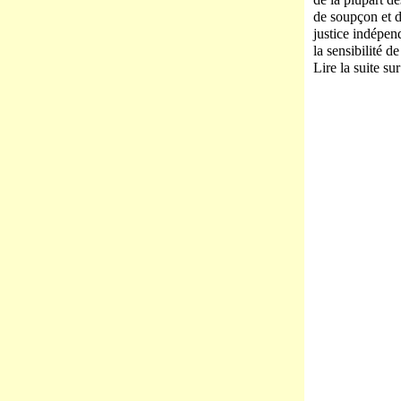
de soupçon et de
justice indépen
la sensibilité d
Lire la suite su