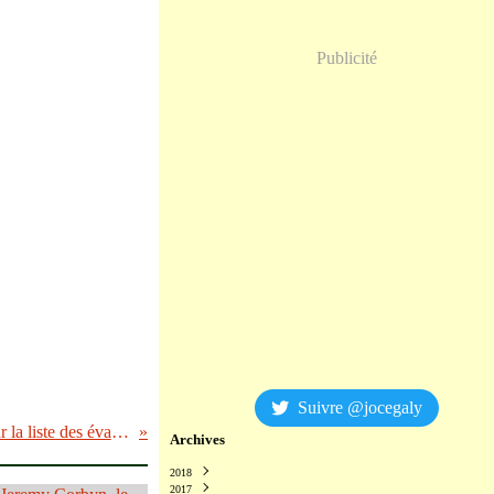
Publicité
Suivre @jocegaly
Patrice de Maistre sur la liste des évadés fiscaux!
Archives
2018
2017
Décembre
(2)