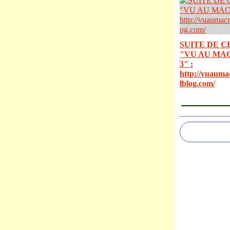
SUITE DE C
"VU AU MA
3" :
http://vuauma
lblog.com/