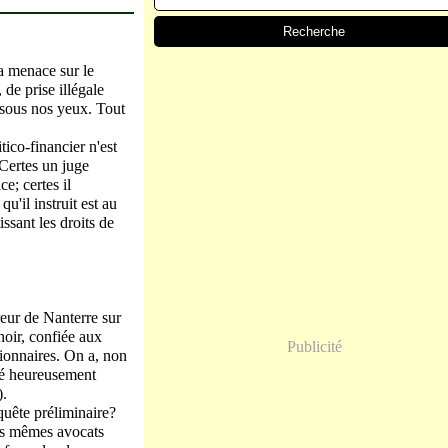
La menace sur le
 de prise illégale
e sous nos yeux. Tout
ico-financier n'est
 Certes un juge
e; certes il
u'il instruit est au
ssant les droits de
reur de Nanterre sur
noir, confiée aux
Publicité
ionnaires. On a, non
été heureusement
).
quête préliminaire?
es mêmes avocats