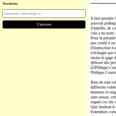
Newsletter
Il faut prendre 
pouvoir politiqu
d'intérêts, de c
cela a un nom: 
Pour la premièr
pas confié à un 
d'instruction n'
n'échappe pas to
moins le gage d'
défense des per
Philippe Courr
Rien de tout ce
différents volet
humeurs et enga
sans raison, cri
rognés ces dix d
Que faudrait-il
Entendues comm