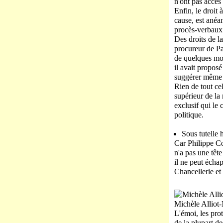
n'ont pas accès
Enfin, le droit
cause, est anéan
procès-verbaux
Des droits de l
procureur de Par
de quelques moi
il avait proposé
suggérer même de
Rien de tout ce
supérieur de la
exclusif qui le
politique.
Sous tutelle 
Car Philippe Cou
n'a pas une têt
il ne peut échap
Chancellerie et 
Michèle Alliot-
L'émoi, les pro
de la plupart d