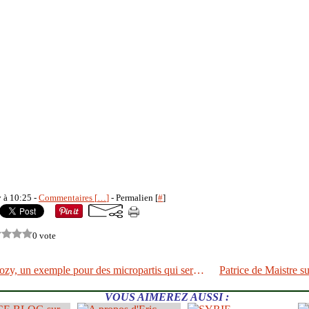
y à 10:25 -
Commentaires [
…
]
- Permalien [
#
]
0 vote
Nicolas Sarkozy, un exemple pour des micropartis qui servent de cagnottes
VOUS AIMEREZ AUSSI :