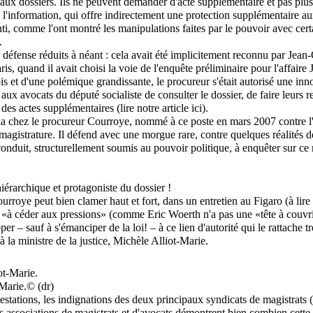
 aux dossiers. Ils ne peuvent demander d'acte supplémentaire et pas plus
 à l'information, qui offre indirectement une protection supplémentaire 
ti, comme l'ont montré les manipulations faites par le pouvoir avec certa
.
a défense réduits à néant : cela avait été implicitement reconnu par Jean
is, quand il avait choisi la voie de l'enquête préliminaire pour l'affaire
s et d'une polémique grandissante, le procureur s'était autorisé une inn
 aux avocats du député socialiste de consulter le dossier, de faire leurs 
s actes supplémentaires (lire notre article ici).
la chez le procureur Courroye, nommé à ce poste en mars 2007 contre l
 magistrature. Il défend avec une morgue rare, contre quelques réalités d
 conduit, structurellement soumis au pouvoir politique, à enquêter sur 
hiérarchique et protagoniste du dossier !
rroye peut bien clamer haut et fort, dans un entretien au Figaro (à lire e
e «à céder aux pressions» (comme Eric Woerth n'a pas une «tête à couvrir
per – sauf à s'émanciper de la loi! – à ce lien d'autorité qui le rattache t
à la ministre de la justice, Michèle Alliot-Marie.
Marie.© (dr)
testations, les indignations des deux principaux syndicats de magistr
es associations de magistrats et d'avocats démontrent bien combien cette 