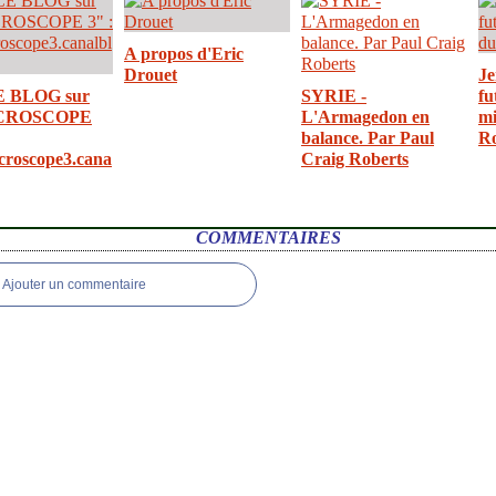
A propos d'Eric
Drouet
Je
E BLOG sur
SYRIE -
fu
CROSCOPE
L'Armagedon en
mi
balance. Par Paul
R
croscope3.cana
Craig Roberts
COMMENTAIRES
Ajouter un commentaire