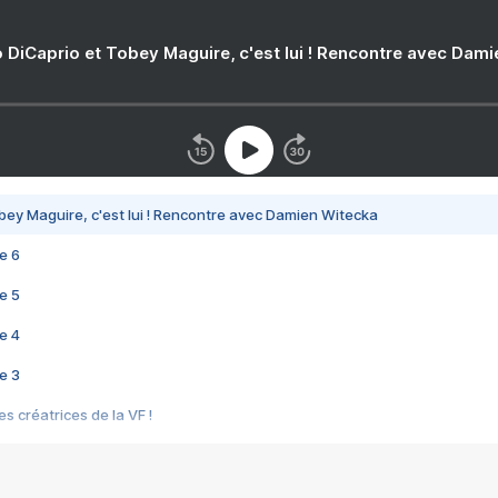
 DiCaprio et Tobey Maguire, c'est lui ! Rencontre avec Dam
bey Maguire, c'est lui ! Rencontre avec Damien Witecka
e 6
e 5
e 4
e 3
s créatrices de la VF !
e 2
e 1