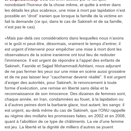
nonobstant l’horreur de la chose même, et quitte à entrer dans
les détails les plus scabreux, une mise à mort par lapidation n’est
possible en “droit” iranien que lorsque la famille de la victime en
fait la demande (ce qui, dans le cas de Sakineh et de sa famille,
n’est pas le cas).
«Mais par-delà ces considérations dans lesquelles nous n’avons
ni le goût ni peut-être, désormais, vraiment le temps d’entrer, il
est urgent d’intervenir pour empêcher une mise à mort dont les
observateurs de la scène iranienne ont tout lieu de redouter
l’imminence. Il est urgent de répondre à l’appel des enfants de
Sakineh, Fasride et Sajjad Mohammadi Ashtiani, nous adjurant
de ne pas fermer les yeux sur une mise en scène aussi grossière
et de ne pas laisser leur “cauchemar devenir réalité”. Il est urgent
d’exiger des autorités, pour Sakineh, le renoncement à toute
forme d’exécution, une remise en liberté sans délai et la
reconnaissance de son innocence. Des dizaines de femmes sont,
chaque année, en Iran, condamnées au fouet, à la lapidation ou
à d’autres peines dont la barbarie glace, tout autant, les sangs: il
est urgent, au-delà même du cas de Sakineh, que l’ONU rappelle
au régime des mollahs les promesses faites, en 2002 et en 2008,
quant à l’abolition de ce type de châtiments. La vie d’une femme
est jeu. La liberté et la dignité de milliers d’autres se jouent