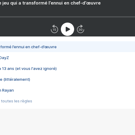
e jeu qui a transformé l’ennui en chef-d’œuvre
nsformé l’ennui en chef-d’œuvre
 DayZ
 a 13 ans (et vous l'avez ignoré)
e (littéralement)
im Rayan
 toutes les règles
s les jeux vidéo
us choquant de Rockstar ? - Le scandale BULLY
e plus moche de Steam