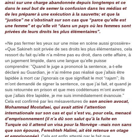
ainsi sur une charge abandonnée depuis longtemps et ce
dans le seul but de semer la confusion dans les médias et
de les préparer à une exécution à la sauvette; et que la
“justice” ne s’obstinait sur son cas que “parce qu’elle est
une femme” et qu’elle vit “dans un pays où les femmes sont
privées de leurs droits les plus élémentaires”.
«Ne pas fermer les yeux sur une mise en scène aussi grossière»
«Que Sakineh soit privée de ses droits les plus élémentaires, cela
ressort du fait qu’elle n’a même pas eu droit, dans cette affaire, à
un jugement limpide, dans une langue qu’elle puisse
comprendre: “Quand le juge a prononcé la sentence, a-t-elle
déclaré au Guardian, je n’ai même pas réalisé que j’allais être
lapidée à mort car j’ignorais ce que signifiait le mot “rajam”; ils
m’ont demandé de signer la sentence, ce que j’ai fait, et quand je
suis retournée en prison et que mes codétenues m’ont avertie
que j’allais être lapidée, je me suis immédiatement évanouie.”
Cela est confirmé par les mésaventures de
son ancien avocat,
Mohammad Mostafaei, qui avait attiré l’attention
internationale sur son cas et qui s’est vu, pour cela, menacé
d’emprisonnement (il n’a dû son salut qu’à la fuite en
Turquie où il attend un visa pour la Norvège –mais non sans
que son épouse, Fereshteh Halimi, ait été retenue en otage
et emprisonnée).
Cela est enfin attesté par le fait que,