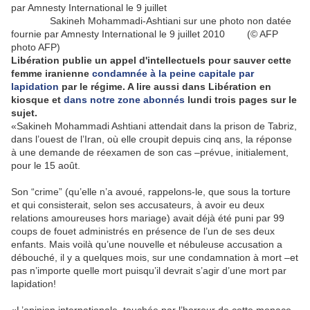
Sakineh Mohammadi-Ashtiani sur une photo non datée
fournie par Amnesty International le 9 juillet 2010 (© AFP
photo AFP)
Libération publie un appel d'intellectuels pour sauver cette
femme iranienne
condamnée à la peine capitale par
lapidation
par le régime. A lire aussi dans Libération en
kiosque et
dans notre zone abonnés
lundi trois pages sur le
sujet.
«Sakineh Mohammadi Ashtiani attendait dans la prison de Tabriz,
dans l’ouest de l’Iran, où elle croupit depuis cinq ans, la réponse
à une demande de réexamen de son cas –prévue, initialement,
pour le 15 août.
Son “crime” (qu’elle n’a avoué, rappelons-le, que sous la torture
et qui consisterait, selon ses accusateurs, à avoir eu deux
relations amoureuses hors mariage) avait déjà été puni par 99
coups de fouet administrés en présence de l’un de ses deux
enfants. Mais voilà qu’une nouvelle et nébuleuse accusation a
débouché, il y a quelques mois, sur une condamnation à mort –et
pas n’importe quelle mort puisqu’il devrait s’agir d’une mort par
lapidation!