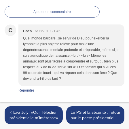
Ajouter un commentaire
C
Coco
16/08/2010 21:45
Quel monde barbare...se servir de Dieu pour exercer la
tyrannie la plus abjecte relève pour moi d'une
dégénérescence mentale profonde et irréparable, même si je
suis agnostique de naissance. <br /> <br /> Même les
animaux sont plus faciles à comprendre et surtout... bien plus
respectueux de la vie.<br /> <br /> Et cet enfant qui a vu ces
99 coups de fouet... qui va réparer cela dans son âme ? Que
deviendra-t-il plus tard ?
Répondre
< Eva Joly: «Oui, l'élection
Le PS et la sécurité : retour
présidentielle m'intéresse»
sur le pacte présidentiel de
Ségolène Royal >