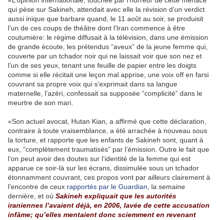
«L’opinion internationale, touchée par l’horreur de cette menace
qui pèse sur Sakineh, attendait avec elle la révision d’un verdict
aussi inique que barbare quand, le 11 août au soir, se produisit
l’un de ces coups de théâtre dont l’Iran commence à être
coutumière: le régime diffusait à la télévision, dans une émission
de grande écoute, les prétendus “aveux” de la jeune femme qui,
couverte par un tchador noir qui ne laissait voir que son nez et
l’un de ses yeux, tenant une feuille de papier entre les doigts
comme si elle récitait une leçon mal apprise, une voix off en farsi
couvrant sa propre voix qui s’exprimait dans sa langue
maternelle, l’azéri, confessait sa supposée “complicité” dans le
meurtre de son mari.
«Son actuel avocat, Hutan Kian, a affirmé que cette déclaration,
contraire à toute vraisemblance, a été arrachée à nouveau sous
la torture, et rapporte que les enfants de Sakineh sont, quant à
eux, “complètement traumatisés” par l’émission. Outre le fait que
l’on peut avoir des doutes sur l’identité de la femme qui est
apparue ce soir-là sur les écrans, dissimulée sous un tchador
étonnamment couvrant, ces propos vont par ailleurs clairement à
l’encontre de ceux
rapportés par le Guardian
, la semaine
dernière, et où
Sakineh expliquait que les autorités
iraniennes l’avaient déjà, en 2006, lavée de cette accusation
infâme; qu’elles mentaient donc sciemment en ­revenant