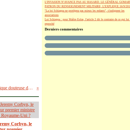
L’INVASION N’AVANCE PAS AU HASARD. LE GÉNÉRAL GOMAR
PATRON DU RENSEIGNEMENT MILITAIRE, L’EXPLIQUE.16/9/201
"La loi Schiappa ne protégera pas mieux les enfants", s'indignent les
associations
Loi Schiappa : pour Maître Eolas, l'article 2 dit le contraire de ce qui lui 
reproché
Derniers commentaires
Micro partis: Montages et financement à l’éthique douteuse dans la droite sarkozyste, accords électoraux classiques à gauche
remy Corbyn, le
tur premier