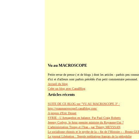
Vu au MACROSCOPE
Petite revue de presse ( et de blogs ) dont les articles - parfois peu connus
d'ici et d'ailleurs sont parfois précédés d'un petit commentaire personnel.
Accueil du blog
Créer un blog avec CanalBlog
Articles récents
SUITE DE CE BLOG sur "VU AU MACROSCOPE 3" :
http://vuaumacroscope3.canalblog.com/
A propos d'Eric Drouet
SYRIE - L'Armagedon en balance. Par Paul Craig Roberts
Jeremy Corbyn, le futur premier ministre du Royaume-Uni ?
L’administration Trump et l’Iran - par Thierry MEYSSAN
Le socialisme chinois et le mythe de la « fin de l’Histoire » - Bruno G
Le journal Libération : Temple médiatique français de la pédophilie