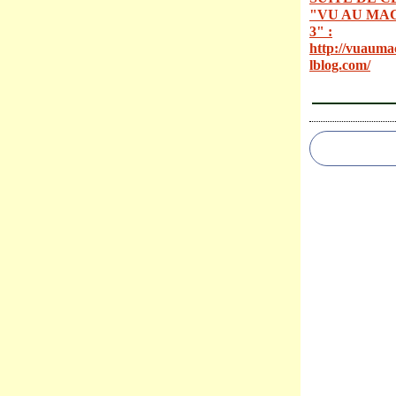
"VU AU MA
3" :
http://vuauma
lblog.com/