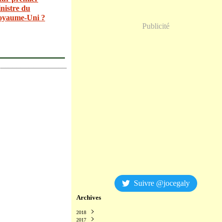
nistre du
oyaume-Uni ?
Publicité
Suivre @jocegaly
Archives
2018
2017
Décembre
(2)