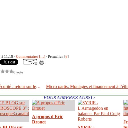
y à 11:18 -
Commentaires [
…
]
- Permalien [
#
]
0 vote
Le PS et la sécurité : retour sur le pacte présidentiel de Ségolène Royal
VOUS AIMEREZ AUSSI :
A propos d'Eric
Drouet
Je
E BLOG sur
SYRIE -
fu