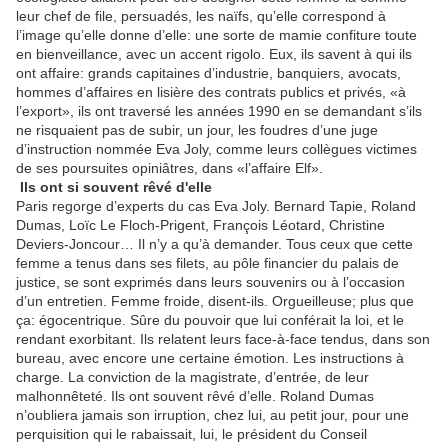
leur chef de file, persuadés, les naïfs, qu’elle correspond à
l’image qu’elle donne d’elle: une sorte de mamie confiture toute
en bienveillance, avec un accent rigolo. Eux, ils savent à qui ils
ont affaire: grands capitaines d’industrie, banquiers, avocats,
hommes d’affaires en lisière des contrats publics et privés, «à
l’export», ils ont traversé les années 1990 en se demandant s’ils
ne risquaient pas de subir, un jour, les foudres d’une juge
d’instruction nommée Eva Joly, comme leurs collègues victimes
de ses poursuites opiniâtres, dans «l’affaire Elf».
Ils ont si souvent rêvé d'elle
Paris regorge d’experts du cas Eva Joly. Bernard Tapie, Roland
Dumas, Loïc Le Floch-Prigent, François Léotard, Christine
Deviers-Joncour… Il n’y a qu’à demander. Tous ceux que cette
femme a tenus dans ses filets, au pôle financier du palais de
justice, se sont exprimés dans leurs souvenirs ou à l’occasion
d’un entretien. Femme froide, disent-ils. Orgueilleuse; plus que
ça: égocentrique. Sûre du pouvoir que lui conférait la loi, et le
rendant exorbitant. Ils relatent leurs face-à-face tendus, dans son
bureau, avec encore une certaine émotion. Les instructions à
charge. La conviction de la magistrate, d’entrée, de leur
malhonnêteté. Ils ont souvent rêvé d’elle. Roland Dumas
n’oubliera jamais son irruption, chez lui, au petit jour, pour une
perquisition qui le rabaissait, lui, le président du Conseil