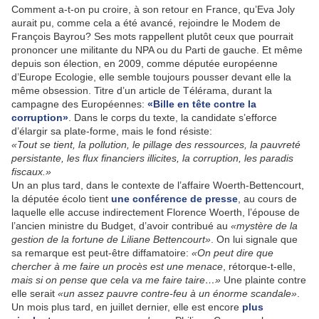
Comment a-t-on pu croire, à son retour en France, qu’Eva Joly
aurait pu, comme cela a été avancé, rejoindre le Modem de
François Bayrou? Ses mots rappellent plutôt ceux que pourrait
prononcer une militante du NPA ou du Parti de gauche. Et même
depuis son élection, en 2009, comme députée européenne
d’Europe Ecologie, elle semble toujours pousser devant elle la
même obsession. Titre d’un article de Télérama, durant la
campagne des Européennes:
«Bille en tête contre la
corruption»
. Dans le corps du texte, la candidate s’efforce
d’élargir sa plate-forme, mais le fond résiste:
«Tout se tient, la pollution, le pillage des ressources, la pauvreté
persistante, les flux financiers illicites, la corruption, les paradis
fiscaux.»
Un an plus tard, dans le contexte de l’affaire Woerth-Bettencourt,
la députée écolo tient
une conférence de presse
, au cours de
laquelle elle accuse indirectement Florence Woerth, l’épouse de
l’ancien ministre du Budget, d’avoir contribué au
«mystère de la
gestion de la fortune de Liliane Bettencourt»
. On lui signale que
sa remarque est peut-être diffamatoire:
«On peut dire que
chercher à me faire un procès est une menace
, rétorque-t-elle,
mais si on pense que cela va me faire taire…»
Une plainte contre
elle serait
«un assez pauvre contre-feu à un énorme scandale»
.
Un mois plus tard, en juillet dernier, elle est encore
plus