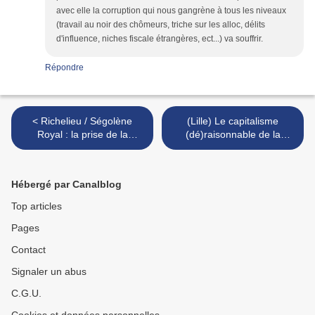
avec elle la corruption qui nous gangrène à tous les niveaux
(travail au noir des chômeurs, triche sur les alloc, délits
d'influence, niches fiscale étrangères, ect...) va souffrir.
Répondre
< Richelieu / Ségolène
(Lille) Le capitalisme
Royal : la prise de la
(dé)raisonnable de la
Rochelle !
communauté urbaine de
Lille >
Hébergé par Canalblog
Top articles
Pages
Contact
Signaler un abus
C.G.U.