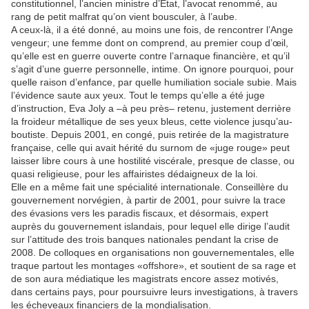
constitutionnel, l’ancien ministre d’Etat, l’avocat renommé, au
rang de petit malfrat qu’on vient bousculer, à l’aube.
A ceux-là, il a été donné, au moins une fois, de rencontrer l’Ange
vengeur; une femme dont on comprend, au premier coup d’œil,
qu’elle est en guerre ouverte contre l’arnaque financière, et qu’il
s’agit d’une guerre personnelle, intime. On ignore pourquoi, pour
quelle raison d’enfance, par quelle humiliation sociale subie. Mais
l’évidence saute aux yeux. Tout le temps qu’elle a été juge
d’instruction, Eva Joly a –à peu près– retenu, justement derrière
la froideur métallique de ses yeux bleus, cette violence jusqu’au-
boutiste. Depuis 2001, en congé, puis retirée de la magistrature
française, celle qui avait hérité du surnom de «juge rouge» peut
laisser libre cours à une hostilité viscérale, presque de classe, ou
quasi religieuse, pour les affairistes dédaigneux de la loi.
Elle en a même fait une spécialité internationale. Conseillère du
gouvernement norvégien, à partir de 2001, pour suivre la trace
des évasions vers les paradis fiscaux, et désormais, expert
auprès du gouvernement islandais, pour lequel elle dirige l’audit
sur l’attitude des trois banques nationales pendant la crise de
2008. De colloques en organisations non gouvernementales, elle
traque partout les montages «offshore», et soutient de sa rage et
de son aura médiatique les magistrats encore assez motivés,
dans certains pays, pour poursuivre leurs investigations, à travers
les écheveaux financiers de la mondialisation.