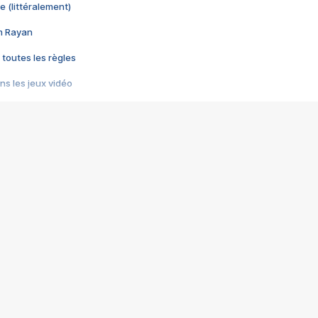
e (littéralement)
im Rayan
 toutes les règles
s les jeux vidéo
us choquant de Rockstar ? - Le scandale BULLY
e plus moche de Steam
du RÊVE tourne au CAUCHEMAR
pendant 8 heures
it… à tort
umiliés par un jeu vidéo
ire - Final Fantasy 8
ti un empire - Age of Empires
story DOFUS