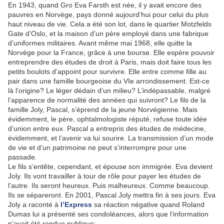
En 1943, quand Gro Eva Farsth est née, il y avait encore des
pauvres en Norvège, pays donné aujourd’hui pour celui du plus
haut niveau de vie. Cela a été son lot, dans le quartier Motzfelds
Gate d’Oslo, et la maison d’un père employé dans une fabrique
d’uniformes militaires. Avant même mai 1968, elle quitte la
Norvège pour la France, grâce à une bourse. Elle espère pouvoir
entreprendre des études de droit à Paris, mais doit faire tous les
petits boulots d’appoint pour survivre. Elle entre comme fille au
pair dans une famille bourgeoise du VIe arrondissement. Est-ce
là l’origine? Le léger dédain d’un milieu? L’indépassable, malgré
l’apparence de normalité des années qui suivront? Le fils de la
famille Joly, Pascal, s’éprend de la jeune Norvégienne. Mais
évidemment, le père, ophtalmologiste réputé, refuse toute idée
d’union entre eux. Pascal a entrepris des études de médecine,
évidemment, et l’avenir va lui sourire. La transmission d’un mode
de vie et d’un patrimoine ne peut s’interrompre pour une
passade.
Le fils s’entête, cependant, et épouse son immigrée. Eva devient
Joly. Ils vont travailler à tour de rôle pour payer les études de
l’autre. Ils seront heureux. Puis malheureux. Comme beaucoup.
Ils se sépareront. En 2001, Pascal Joly mettra fin à ses jours. Eva
Joly a raconté à
l’Express
sa réaction négative quand Roland
Dumas lui a présenté ses condoléances, alors que l’information
n’avait été rendue publique: