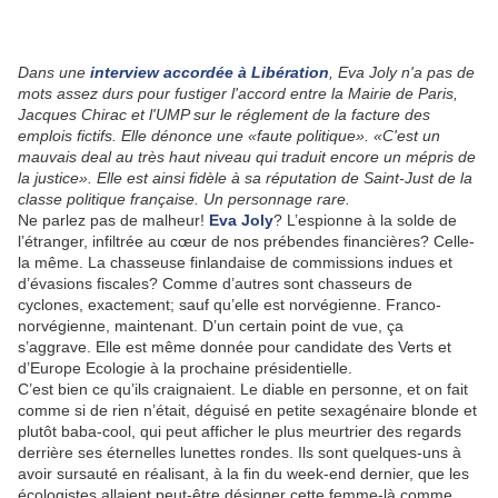
Dans une
interview accordée à Libération
, Eva Joly n'a pas de
mots assez durs pour fustiger l'accord entre la Mairie de Paris,
Jacques Chirac et l'UMP sur le réglement de la facture des
emplois fictifs. Elle dénonce une «faute politique». «C'est un
mauvais deal au très haut niveau qui traduit encore un mépris de
la justice». Elle est ainsi fidèle à sa réputation de Saint-Just de la
classe politique française. Un personnage rare.
Ne parlez pas de malheur!
Eva Joly
? L’espionne à la solde de
l’étranger, infiltrée au cœur de nos prébendes financières? Celle-
la même. La chasseuse finlandaise de commissions indues et
d’évasions fiscales? Comme d’autres sont chasseurs de
cyclones, exactement; sauf qu’elle est norvégienne. Franco-
norvégienne, maintenant. D’un certain point de vue, ça
s’aggrave. Elle est même donnée pour candidate des Verts et
d’Europe Ecologie à la prochaine présidentielle.
C’est bien ce qu’ils craignaient. Le diable en personne, et on fait
comme si de rien n’était, déguisé en petite sexagénaire blonde et
plutôt baba-cool, qui peut afficher le plus meurtrier des regards
derrière ses éternelles lunettes rondes. Ils sont quelques-uns à
avoir sursauté en réalisant, à la fin du week-end dernier, que les
écologistes allaient peut-être désigner cette femme-là comme