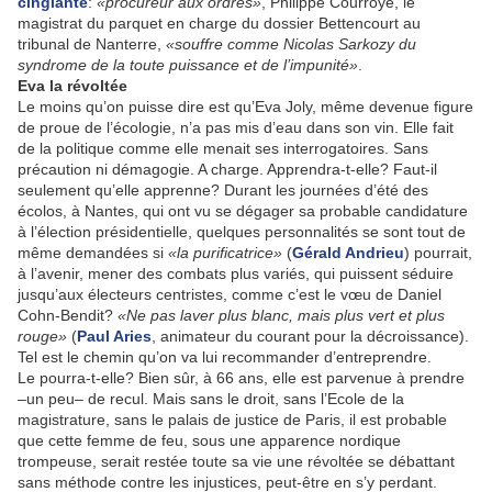
cinglante
:
«procureur aux ordres»
, Philippe Courroye, le
magistrat du parquet en charge du dossier Bettencourt au
tribunal de Nanterre,
«souffre comme Nicolas Sarkozy du
syndrome de la toute puissance et de l’impunité»
.
Eva la révoltée
Le moins qu’on puisse dire est qu’Eva Joly, même devenue figure
de proue de l’écologie, n’a pas mis d’eau dans son vin. Elle fait
de la politique comme elle menait ses interrogatoires. Sans
précaution ni démagogie. A charge. Apprendra-t-elle? Faut-il
seulement qu’elle apprenne? Durant les journées d’été des
écolos, à Nantes, qui ont vu se dégager sa probable candidature
à l’élection présidentielle, quelques personnalités se sont tout de
même demandées si
«la purificatrice»
(
Gérald Andrieu
) pourrait,
à l’avenir, mener des combats plus variés, qui puissent séduire
jusqu’aux électeurs centristes, comme c’est le vœu de Daniel
Cohn-Bendit?
«Ne pas laver plus blanc, mais plus vert et plus
rouge»
(
Paul Aries
, animateur du courant pour la décroissance).
Tel est le chemin qu’on va lui recommander d’entreprendre.
Le pourra-t-elle? Bien sûr, à 66 ans, elle est parvenue à prendre
–un peu– de recul. Mais sans le droit, sans l’Ecole de la
magistrature, sans le palais de justice de Paris, il est probable
que cette femme de feu, sous une apparence nordique
trompeuse, serait restée toute sa vie une révoltée se débattant
sans méthode contre les injustices, peut-être en s’y perdant.