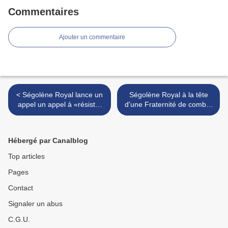
Commentaires
Ajouter un commentaire
< Ségolène Royal lance un
Ségolène Royal à la tête
appel un appel à «résister
d'une Fraternité de combat
et à contribuer au
>
redressement de la
France»
Hébergé par Canalblog
Top articles
Pages
Contact
Signaler un abus
C.G.U.