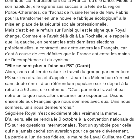
contribuer au redressement de la France" qu'elle lance. Fidèle à
son habitude, elle égrène ses succès à la tête de la région
Poitou-Charentes, de "l'achat de l'usine fermée de New Fabris
pour la transformer en une nouvelle fabrique écologique" à la
mise en place de la sécurité sociale professionnelle.
Mais c'est bien le refrain sur l'unité qui est le signe que Royal
change. Comme elle l'avait déjà dit à La Rochelle, elle rappelle
que "la gauche, en perdant les trois dernières élections
présidentielles, a contracté une dette envers les Français, car
c'est à cause de ces défaites que la France est entre les mains
de l'incompétence et du cynisme".
"Elle se sent plus à l'aise au PS" (Garot)
Alors, sans oublier de saluer le travail du groupe parlementaire
PS sur les retraites et d'appeler - Jean-Luc Mélenchon s'en est
sans doute ému - à un référendum populaire sur le départ à la
retraite à 60 ans, elle entonne : "C'est par notre travail et par
notre unité que nous allons incarner une espérance. Disons
ensemble aux Français que nous sommes avec eux. Unis nous
sommes, unis nous demeurerons."
Ségolène Royal n'est décidément plus vraiment la même...
D'ailleurs, elle se rendra le 9 octobre à la convention nationale du
PS sur les questions internationales. Tout un symbole pour celle
qui n'a jamais caché son aversion pour ce genre d'événement.
La parole à l'un de ses fidèles, le maire de Laval Guillaume Garot