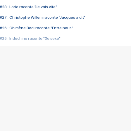
28 : Lorie raconte "Je vais vite"
#27 : Christophe Willem raconte "Jacques a dit"
#26 : Chimène Badi raconte "Entre nous"
#25 : Indochine raconte "3e sexe"
#24 : Zaho raconte "C'est chelou"
#23 : Patrick Bruel raconte "Au café des délices"
#22 : Kyo raconte "Le chemin"
#21 : Nolwenn Leroy raconte "Cassé"
#20 : Patrick Hernandez raconte "Born to be alive"
#19 : Lorie raconte "Près de moi"
#18 : Michael Jones raconte "A nos actes manqués" (avec Jean-Jacque
#17 : Khaled raconte "Aïcha"