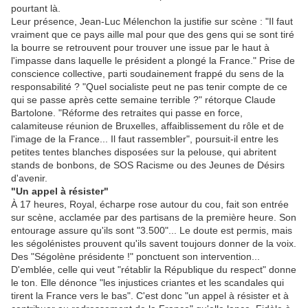
pourtant là.
Leur présence, Jean-Luc Mélenchon la justifie sur scène : "Il faut
vraiment que ce pays aille mal pour que des gens qui se sont tiré
la bourre se retrouvent pour trouver une issue par le haut à
l'impasse dans laquelle le président a plongé la France." Prise de
conscience collective, parti soudainement frappé du sens de la
responsabilité ? "Quel socialiste peut ne pas tenir compte de ce
qui se passe après cette semaine terrible ?" rétorque Claude
Bartolone. "Réforme des retraites qui passe en force,
calamiteuse réunion de Bruxelles, affaiblissement du rôle et de
l'image de la France... Il faut rassembler", poursuit-il entre les
petites tentes blanches disposées sur la pelouse, qui abritent
stands de bonbons, de SOS Racisme ou des Jeunes de Désirs
d'avenir.
"Un appel à résister"
À 17 heures, Royal, écharpe rose autour du cou, fait son entrée
sur scène, acclamée par des partisans de la première heure. Son
entourage assure qu'ils sont "3.500"... Le doute est permis, mais
les ségolénistes prouvent qu'ils savent toujours donner de la voix.
Des "Ségolène présidente !" ponctuent son intervention...
D'emblée, celle qui veut "rétablir la République du respect" donne
le ton. Elle dénonce "les injustices criantes et les scandales qui
tirent la France vers le bas". C'est donc "un appel à résister et à