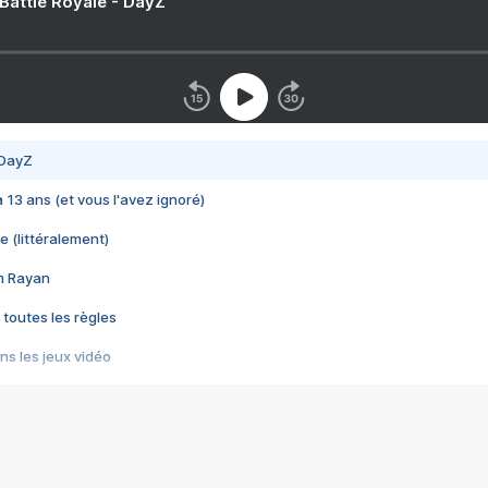
 Battle Royale - DayZ
 DayZ
 a 13 ans (et vous l'avez ignoré)
e (littéralement)
im Rayan
 toutes les règles
s les jeux vidéo
us choquant de Rockstar ? - Le scandale BULLY
e plus moche de Steam
du RÊVE tourne au CAUCHEMAR