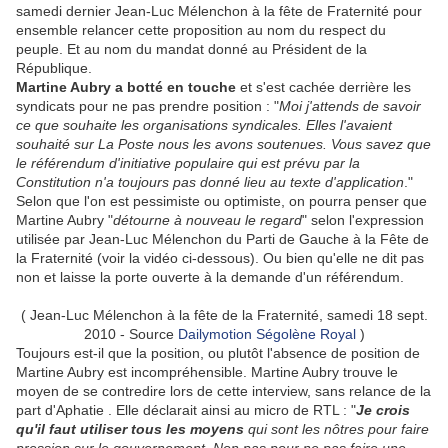
samedi dernier Jean-Luc Mélenchon à la fête de Fraternité pour
ensemble relancer cette proposition au nom du respect du
peuple. Et au nom du mandat donné au Président de la
République.
Martine Aubry a botté en touche
et s'est cachée derrière les
syndicats pour ne pas prendre position : "
Moi j'attends de savoir
ce que souhaite les organisations syndicales. Elles l'avaient
souhaité sur La Poste nous les avons soutenues. Vous savez que
le référendum d'initiative populaire qui est prévu par la
Constitution n'a toujours pas donné lieu au texte d'application
."
Selon que l'on est pessimiste ou optimiste, on pourra penser que
Martine Aubry "
détourne à nouveau le regard
" selon l'expression
utilisée par Jean-Luc Mélenchon du Parti de Gauche à la Fête de
la Fraternité (voir la vidéo ci-dessous). Ou bien qu'elle ne dit pas
non et laisse la porte ouverte à la demande d'un référendum.
( Jean-Luc Mélenchon à la fête de la Fraternité, samedi 18 sept.
2010 - Source
Dailymotion Ségolène Royal
)
Toujours est-il que la position, ou plutôt l'absence de position de
Martine Aubry est incompréhensible. Martine Aubry trouve le
moyen de se contredire lors de cette interview, sans relance de la
part d'Aphatie . Elle déclarait ainsi au micro de RTL : "
Je crois
qu'il faut utiliser tous les moyens
qui sont les nôtres pour faire