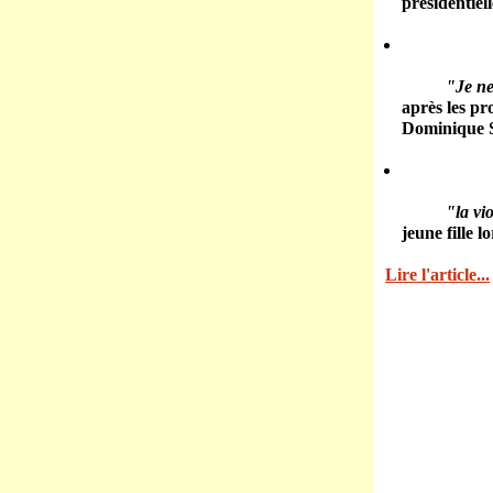
présidentiell
"Je ne
après les p
Dominique S
"la vi
jeune fille
Lire l'article...