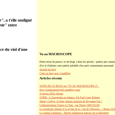
te"
, a t'elle souligné
te"
entre
ce du viol d'une
Vu au MACROSCOPE
Petite revue de presse ( et de blogs ) dont les articles - parfois peu connus
d'ici et d'ailleurs sont parfois précédés d'un petit commentaire personnel.
Accueil du blog
Créer un blog avec CanalBlog
Articles récents
SUITE DE CE BLOG sur "VU AU MACROSCOPE 3" :
http://vuaumacroscope3.canalblog.com/
A propos d'Eric Drouet
SYRIE - L'Armagedon en balance. Par Paul Craig Roberts
Jeremy Corbyn, le futur premier ministre du Royaume-Uni ?
L’administration Trump et l’Iran - par Thierry MEYSSAN
Le socialisme chinois et le mythe de la « fin de l’Histoire » - Bruno G
Le journal Libération : Temple médiatique français de la pédophilie