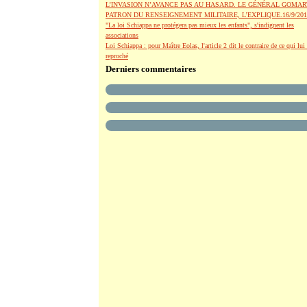
L’INVASION N’AVANCE PAS AU HASARD. LE GÉNÉRAL GOMAR
PATRON DU RENSEIGNEMENT MILITAIRE, L’EXPLIQUE.16/9/201
"La loi Schiappa ne protégera pas mieux les enfants", s'indignent les
associations
Loi Schiappa : pour Maître Eolas, l'article 2 dit le contraire de ce qui lui 
reproché
Derniers commentaires