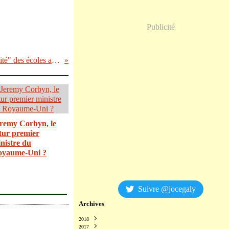
Publicité
il y a une "complicité" des écoles au bizutage.
remy Corbyn, le
tur premier
nistre du
oyaume-Uni ?
Suivre @jocegaly
Archives
2018
2017
Décembre
(2)