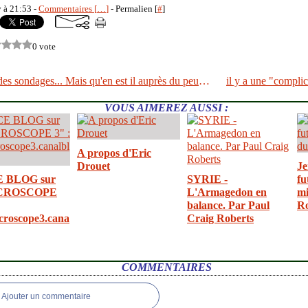
y à 21:53 -
Commentaires [
…
]
- Permalien [
#
]
0 vote
DSK favori des sondages... Mais qu'en est il auprès du peuple de gauche???
VOUS AIMEREZ AUSSI :
A propos d'Eric
Drouet
Je
E BLOG sur
SYRIE -
fu
CROSCOPE
L'Armagedon en
mi
balance. Par Paul
R
croscope3.cana
Craig Roberts
COMMENTAIRES
Ajouter un commentaire