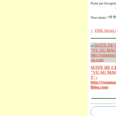
Posté par Jocegal
Vous aimez ?
SUITE DE C
"VU AU MA
3" :
http://vuauma
lblog.com/