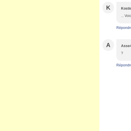
K
Kosti
... Vo
Répondr
A
Asse
?
Répondr