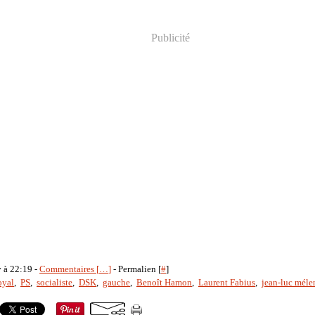
Publicité
y à 22:19 -
Commentaires [
…
]
- Permalien [
#
]
oyal
,
PS
,
socialiste
,
DSK
,
gauche
,
Benoît Hamon
,
Laurent Fabius
,
jean-luc mél