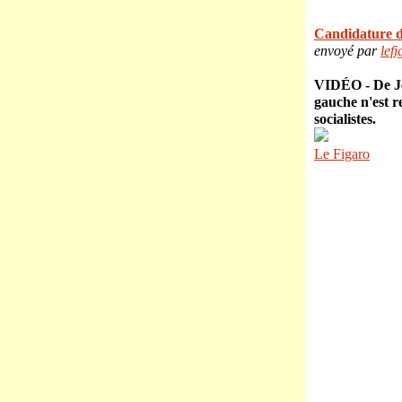
Candidature d
envoyé par
lefi
VIDÉO -
De Je
gauche n'est r
socialistes.
Le Figaro