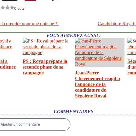
0 vote
de la prendre pour une potiche!!!
Candidature Royal: 
VOUS AIMEREZ AUSSI :
al a
PS : Royal prépare la
Ségo
audience
seconde phase de sa
d'un
campagne
Jean-Pierre
com
Chevènement réagit à
l'annonce de la
candidature de
Ségolène Royal
COMMENTAIRES
Ajouter un commentaire