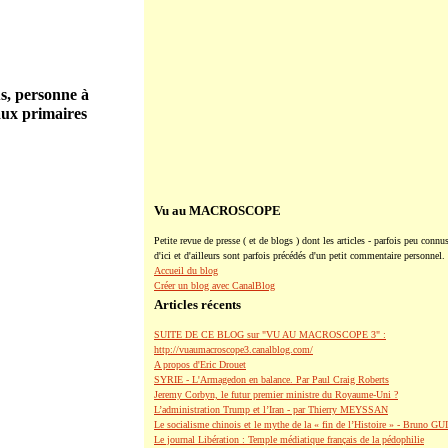
s, personne à
aux primaires
Vu au MACROSCOPE
Petite revue de presse ( et de blogs ) dont les articles - parfois peu connus
d'ici et d'ailleurs sont parfois précédés d'un petit commentaire personnel.
Accueil du blog
Créer un blog avec CanalBlog
Articles récents
SUITE DE CE BLOG sur "VU AU MACROSCOPE 3" :
http://vuaumacroscope3.canalblog.com/
A propos d'Eric Drouet
SYRIE - L'Armagedon en balance. Par Paul Craig Roberts
Jeremy Corbyn, le futur premier ministre du Royaume-Uni ?
L’administration Trump et l’Iran - par Thierry MEYSSAN
Le socialisme chinois et le mythe de la « fin de l’Histoire » - Bruno G
Le journal Libération : Temple médiatique français de la pédophilie