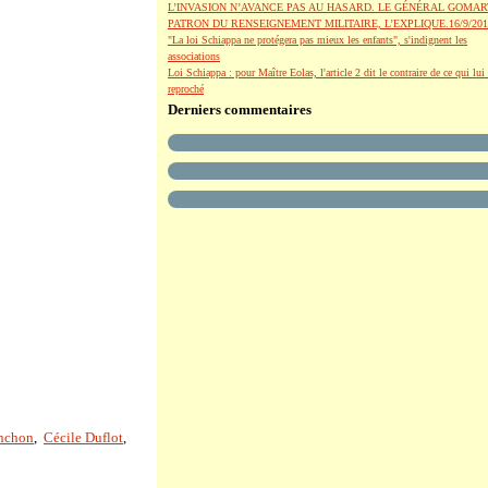
L’INVASION N’AVANCE PAS AU HASARD. LE GÉNÉRAL GOMAR
PATRON DU RENSEIGNEMENT MILITAIRE, L’EXPLIQUE.16/9/201
"La loi Schiappa ne protégera pas mieux les enfants", s'indignent les
associations
Loi Schiappa : pour Maître Eolas, l'article 2 dit le contraire de ce qui lui 
reproché
Derniers commentaires
enchon
,
Cécile Duflot
,