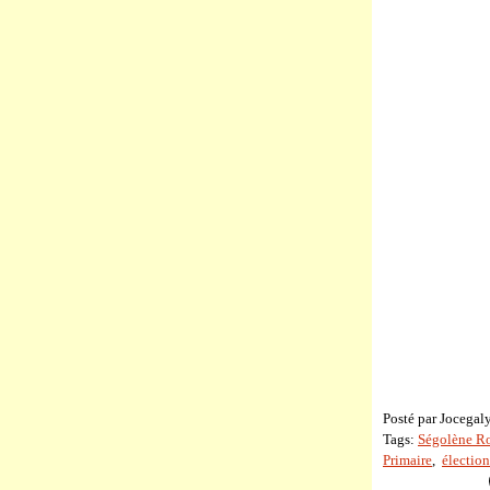
Posté par Jocegal
Tags:
Ségolène R
Primaire
,
élection