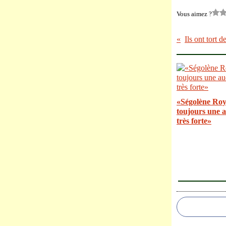
Vous aimez ?
Ils ont tort 
«Ségolène Roy
toujours une 
très forte»