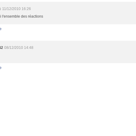
c
11/12/2010 16:26
ici l'ensemble des réactions
e
42
08/12/2010 14:48
e