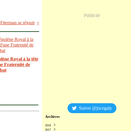
Publicité
Fiterman se réjouit
lène Royal à la tête
e Fraternité de
bat
Suivre @jocegaly
Archives
2018
2017
Décembre
(2)