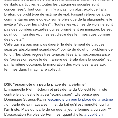
de libido particulier, et toutes les catégories sociales sont
concernées". Tout comme il n'y a pas non plus, explique Talia
Breton, de profil type de victime de viol. Faisant référence à des
commentaires peu élogieux sur le physique de la plaignante, elle
invite à "stopper les clichés" : "toutes les victimes de viols ne sont
pas des bombes sexuelles qui se promènent en minijupe. Le seul
point commun des victimes est d'être des femmes vues comme
des objets."
Celle qui n'a pas non plus digéré "le déferlement de blagues
sexistes absolument scandaleux" pointe du doigt un problème de
fond : "les idées reçues très tenaces liées à la méconnaissance
de l'agression sexuelle de manière générale dans la société", et,
par la même occasion, la minoration des violences faites aux
femmes dans l'imaginaire collectif.
DSK "escamote un peu la place de la victime"
Emmanuelle Piet, médecin et présidente du Collectif féministe
contre le viol, est elle aussi "scandalisée". Elle pense que
Dominique Strauss-Kahn "
escamote un peu la place de la victime
: on parle de sa mauvaise mine, du fait qu'il est menotté, qu'il a
l'air triste. Mais qui parle de ce que la jeune femme a pu subir ?"
L'association Paroles de Femmes, quant à elle,
a publié un