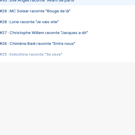
#30 : Eve Angeli raconte "Avant de partir"
#29 : MC Solaar raconte "Bouge de là"
28 : Lorie raconte "Je vais vite"
#27 : Christophe Willem raconte "Jacques a dit"
#26 : Chimène Badi raconte "Entre nous"
#25 : Indochine raconte "3e sexe"
#24 : Zaho raconte "C'est chelou"
#23 : Patrick Bruel raconte "Au café des délices"
#22 : Kyo raconte "Le chemin"
#21 : Nolwenn Leroy raconte "Cassé"
#20 : Patrick Hernandez raconte "Born to be alive"
#19 : Lorie raconte "Près de moi"
#18 : Michael Jones raconte "A nos actes manqués" (avec Jean-Jacque