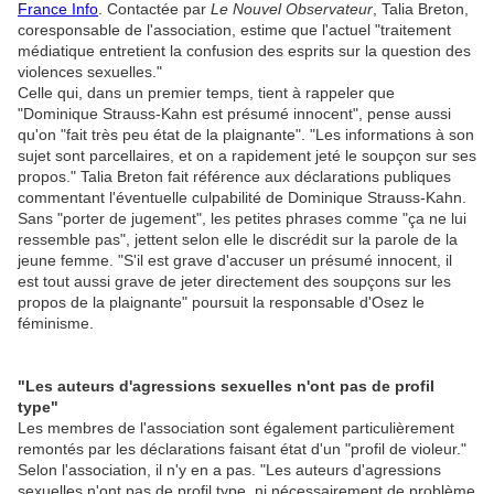
France Info
. Contactée par
Le Nouvel Observateur
, Talia Breton,
coresponsable de l'association, estime que l'actuel "traitement
médiatique entretient la confusion des esprits sur la question des
violences sexuelles."
Celle qui, dans un premier temps, tient à rappeler que
"Dominique Strauss-Kahn est présumé innocent", pense aussi
qu'on "fait très peu état de la plaignante". "Les informations à son
sujet sont parcellaires, et on a rapidement jeté le soupçon sur ses
propos." Talia Breton fait référence aux déclarations publiques
commentant l'éventuelle culpabilité de Dominique Strauss-Kahn.
Sans "porter de jugement", les petites phrases comme "ça ne lui
ressemble pas", jettent selon elle le discrédit sur la parole de la
jeune femme. "S'il est grave d'accuser un présumé innocent, il
est tout aussi grave de jeter directement des soupçons sur les
propos de la plaignante" poursuit la responsable d'Osez le
féminisme.
"Les auteurs d'agressions sexuelles n'ont pas de profil
type"
Les membres de l'association sont également particulièrement
remontés par les déclarations faisant état d'un "profil de violeur."
Selon l'association, il n'y en a pas. "Les auteurs d'agressions
sexuelles n'ont pas de profil type, ni nécessairement de problème