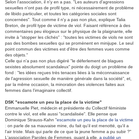
Selon l'association, il n'y en a pas. "Les auteurs d'agressions
sexuelles n'ont pas de profil type, ni nécessairement de problème
de libido particulier, et toutes les catégories sociales sont
concernées". Tout comme il n'y a pas non plus, explique Talia
Breton, de profil type de victime de viol. Faisant référence à des
commentaires peu élogieux sur le physique de la plaignante, elle
invite à "stopper les clichés" : "toutes les victimes de viols ne sont
pas des bombes sexuelles qui se promènent en minijupe. Le seul
point commun des victimes est d'être des femmes vues comme
des objets."
Celle qui n'a pas non plus digéré "le déferlement de blagues
sexistes absolument scandaleux" pointe du doigt un problème de
fond : "les idées reçues très tenaces liées à la méconnaissance
de l'agression sexuelle de manière générale dans la société", et,
par la même occasion, la minoration des violences faites aux
femmes dans l'imaginaire collectif.
DSK "escamote un peu la place de la victime"
Emmanuelle Piet, médecin et présidente du Collectif féministe
contre le viol, est elle aussi "scandalisée". Elle pense que
Dominique Strauss-Kahn "
escamote un peu la place de la victime
: on parle de sa mauvaise mine, du fait qu'il est menotté, qu'il a
l'air triste. Mais qui parle de ce que la jeune femme a pu subir ?"
L'association Paroles de Femmes, quant à elle,
a publié un