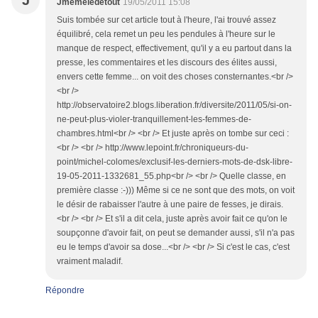
J
Jmemeledetout
19/05/2011 15:08
Suis tombée sur cet article tout à l'heure, l'ai trouvé assez
équilibré, cela remet un peu les pendules à l'heure sur le
manque de respect, effectivement, qu'il y a eu partout dans la
presse, les commentaires et les discours des élites aussi,
envers cette femme... on voit des choses consternantes.<br />
<br />
http://observatoire2.blogs.liberation.fr/diversite/2011/05/si-on-
ne-peut-plus-violer-tranquillement-les-femmes-de-
chambres.html<br /> <br /> Et juste après on tombe sur ceci :
<br /> <br /> http://www.lepoint.fr/chroniqueurs-du-
point/michel-colomes/exclusif-les-derniers-mots-de-dsk-libre-
19-05-2011-1332681_55.php<br /> <br /> Quelle classe, en
première classe :-))) Même si ce ne sont que des mots, on voit
le désir de rabaisser l'autre à une paire de fesses, je dirais.
<br /> <br /> Et s'il a dit cela, juste après avoir fait ce qu'on le
soupçonne d'avoir fait, on peut se demander aussi, s'il n'a pas
eu le temps d'avoir sa dose...<br /> <br /> Si c'est le cas, c'est
vraiment maladif.
Répondre