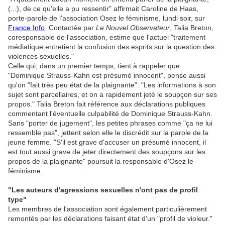
(...), de ce qu'elle a pu ressentir" affirmait Caroline de Haas,
porte-parole de l'association Osez le féminisme, lundi soir, sur
France Info
. Contactée par
Le Nouvel Observateur
, Talia Breton,
coresponsable de l'association, estime que l'actuel "traitement
médiatique entretient la confusion des esprits sur la question des
violences sexuelles."
Celle qui, dans un premier temps, tient à rappeler que
"Dominique Strauss-Kahn est présumé innocent", pense aussi
qu'on "fait très peu état de la plaignante". "Les informations à son
sujet sont parcellaires, et on a rapidement jeté le soupçon sur ses
propos." Talia Breton fait référence aux déclarations publiques
commentant l'éventuelle culpabilité de Dominique Strauss-Kahn.
Sans "porter de jugement", les petites phrases comme "ça ne lui
ressemble pas", jettent selon elle le discrédit sur la parole de la
jeune femme. "S'il est grave d'accuser un présumé innocent, il
est tout aussi grave de jeter directement des soupçons sur les
propos de la plaignante" poursuit la responsable d'Osez le
féminisme.
"Les auteurs d'agressions sexuelles n'ont pas de profil
type"
Les membres de l'association sont également particulièrement
remontés par les déclarations faisant état d'un "profil de violeur."