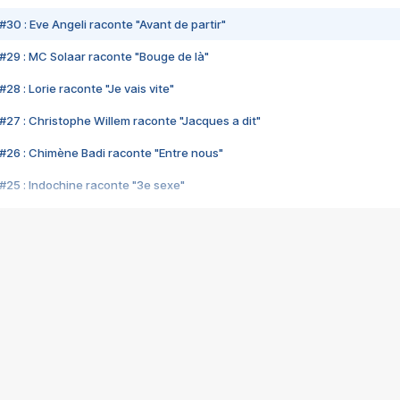
#30 : Eve Angeli raconte "Avant de partir"
#29 : MC Solaar raconte "Bouge de là"
28 : Lorie raconte "Je vais vite"
#27 : Christophe Willem raconte "Jacques a dit"
#26 : Chimène Badi raconte "Entre nous"
#25 : Indochine raconte "3e sexe"
#24 : Zaho raconte "C'est chelou"
#23 : Patrick Bruel raconte "Au café des délices"
#22 : Kyo raconte "Le chemin"
#21 : Nolwenn Leroy raconte "Cassé"
#20 : Patrick Hernandez raconte "Born to be alive"
#19 : Lorie raconte "Près de moi"