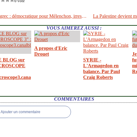
0 vote
Référendum grec : démocratique pour Mélenchon, irresponsable pour Estrosi
VOUS AIMEREZ AUSSI :
A propos d'Eric
Drouet
Je
E BLOG sur
SYRIE -
fu
CROSCOPE
L'Armagedon en
mi
balance. Par Paul
R
croscope3.cana
Craig Roberts
COMMENTAIRES
Ajouter un commentaire