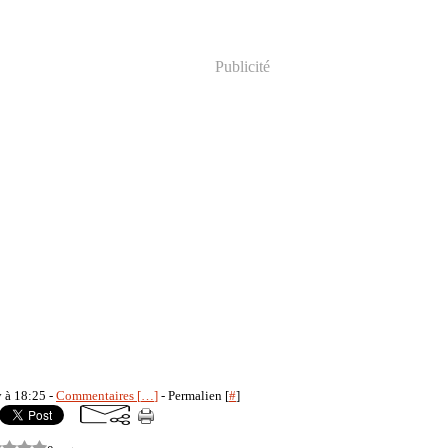
Publicité
y à 18:25 -
Commentaires [
…
]
- Permalien [
#
]