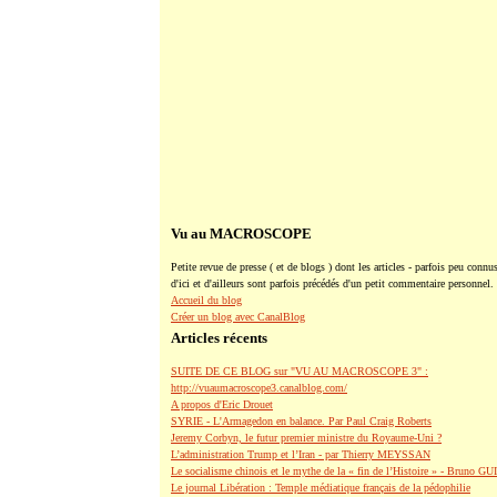
Vu au MACROSCOPE
Petite revue de presse ( et de blogs ) dont les articles - parfois peu connus
d'ici et d'ailleurs sont parfois précédés d'un petit commentaire personnel.
Accueil du blog
Créer un blog avec CanalBlog
Articles récents
SUITE DE CE BLOG sur "VU AU MACROSCOPE 3" :
http://vuaumacroscope3.canalblog.com/
A propos d'Eric Drouet
SYRIE - L'Armagedon en balance. Par Paul Craig Roberts
Jeremy Corbyn, le futur premier ministre du Royaume-Uni ?
L’administration Trump et l’Iran - par Thierry MEYSSAN
Le socialisme chinois et le mythe de la « fin de l’Histoire » - Bruno G
Le journal Libération : Temple médiatique français de la pédophilie