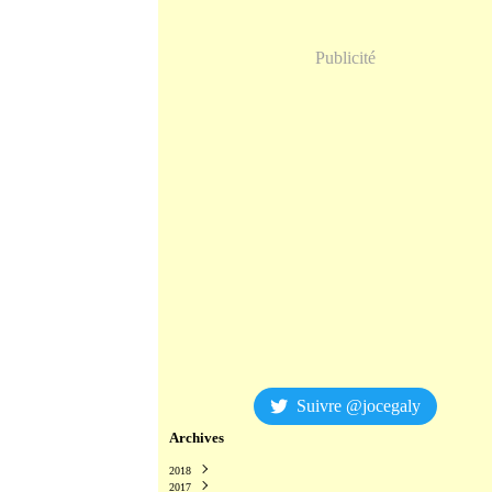
Publicité
Suivre @jocegaly
Archives
2018
2017
Décembre
(2)