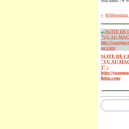
Vous aimez ?
SUITE DE C
"VU AU MA
3" :
http://vuauma
lblog.com/