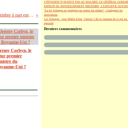
L’INVASION N’AVANCE PAS AU HASARD. LE GÉNÉRAL GOMAR
PATRON DU RENSEIGNEMENT MILITAIRE, L’EXPLIQUE.16/9/201
"La loi Schiappa ne protégera pas mieux les enfants", s'indignent les
La Palestine devient membre à part entière de l'Unesco
associations
Loi Schiappa : pour Maître Eolas, l'article 2 dit le contraire de ce qui lui 
reproché
Derniers commentaires
remy Corbyn, le
tur premier
nistre du
oyaume-Uni ?