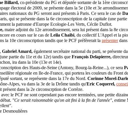
e Billard,
co-présidente du PG et députée sortante de la 1
ère
circonscr
upage électoral de 2009, se présente dans la 5
e
(10
e
et 3
e
arrondissemen
taires nationaux du PG seront ausi présents à Paris. Ce sera le cas de
Da
aris, qui se présente dans la 6
e
circonscription de la capitale (une partie
mment la patronne d'Europe Ecologie-Les Verts, Cécile Duflot.
re,
maire adjoint du 12
e
arrondissement, sera lui présent dans la 8
e
circo
encore en cours sur le cas de
Leila Chaibi
, du collectif L'Appel et la p
ns la 10
e
circonscription tandis que le PCF préfèrerait la
présenter
dans 
,
Gabriel Amard,
également secrétaire national du parti, se présente da
 (une partie du 11
e
et du 12
e
) tandis que
François Delapierre,
directeu
chon, ira dans la 10
e
(13
e
et 14
e
).
conscription des Hauts-de-Seine (Antony, Bourg-la-Reine...), ce sera
P
nseillère régionale en Ile-de-France, qui portera les couleurs du Front d
éputé sortant, se représente dans la 17
e
du Nord.
Corinne Morel-Darl
ône-Alpes, va dans la 3
e
de la Drôme tandis qu'
Eric Coquerel,
consei
t présent dans la 2
e
circonscrption de Corrèze.
 avec le PCF ne sont cependant pas encore terminées, une petite dizaine
 débat.
"Ce serait raisonnable qu'on ait fini à la fin de l'année"
, estime
ellent"
.
e Desmoulières