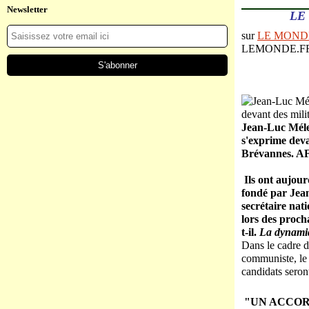
Newsletter
LE
sur
LE MOND
LEMONDE.FR | 2
Jean-Luc Méle
s'exprime deva
Brévannes.
A
Ils ont aujour
fondé par Jean
secrétaire nat
lors des procha
t-il.
La dynami
Dans le cadre d
communiste, le 
candidats seron
"UN ACCO