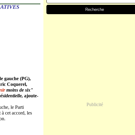
LATIVES
 de gauche (PG),
Eric Coquerel,
nir
moins de six"
ésidentielle,
ajoute-
Publicité
che, le Parti
à cet accord, les
ion.