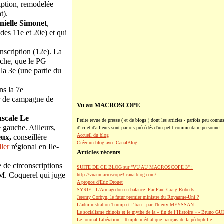
iption, remodelée
t).
nielle Simonet
,
 des 11
e
et 20
e
) et qui
nscription (12
e
). La
ioche, que le PG
la 3
e
(une partie du
ns la 7
e
r de campagne de
Vu au MACROSCOPE
ascale Le
Petite revue de presse ( et de blogs ) dont les articles - parfois peu connus
e gauche. Ailleurs,
d'ici et d'ailleurs sont parfois précédés d'un petit commentaire personnel.
Accueil du blog
eux,
conseillère
Créer un blog avec CanalBlog
ller
régional en Ile-
Articles récents
 de circonscriptions
SUITE DE CE BLOG sur "VU AU MACROSCOPE 3" :
 M. Coquerel qui juge
http://vuaumacroscope3.canalblog.com/
A propos d'Eric Drouet
SYRIE - L'Armagedon en balance. Par Paul Craig Roberts
Jeremy Corbyn, le futur premier ministre du Royaume-Uni ?
L’administration Trump et l’Iran - par Thierry MEYSSAN
Le socialisme chinois et le mythe de la « fin de l’Histoire » - Bruno G
Le journal Libération : Temple médiatique français de la pédophilie