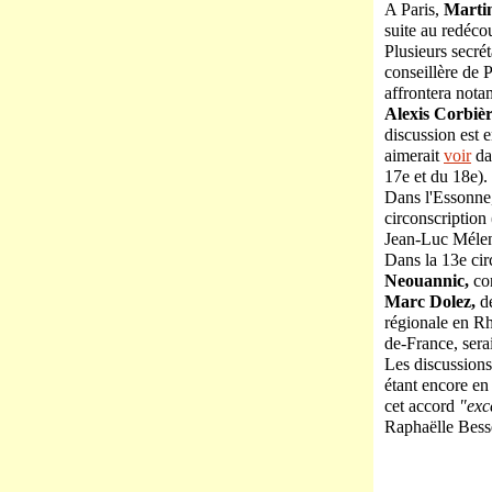
A Paris,
Martin
suite au redéco
Plusieurs secré
conseillère de P
affrontera nota
Alexis Corbiè
discussion est 
aimerait
voir
da
17
e
et du 18
e
).
Dans l'Essonne
circonscription
Jean-Luc Mélen
Dans la 13
e
cir
Neouannic,
co
Marc Dolez,
d
régionale en Rh
de-France, serai
Les discussions
étant encore en
cet accord
"exc
Raphaëlle Bess