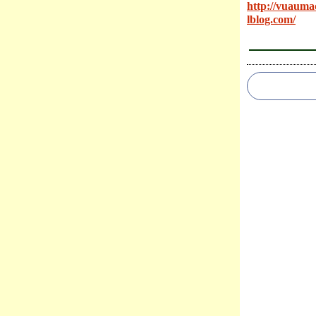
http://vuauma
lblog.com/