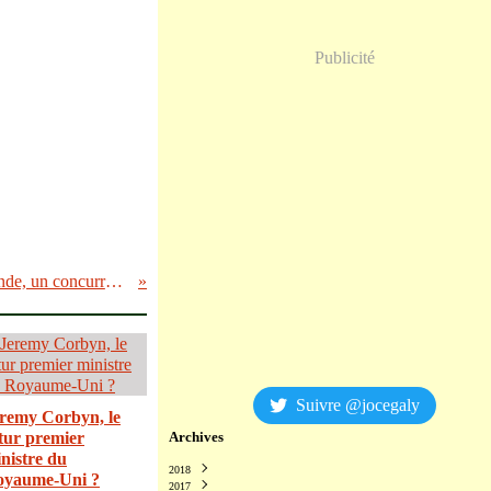
Publicité
J.-L. Mélenchon. «Hollande, un concurrent»
Suivre @jocegaly
remy Corbyn, le
tur premier
Archives
nistre du
2018
oyaume-Uni ?
2017
Décembre
(2)