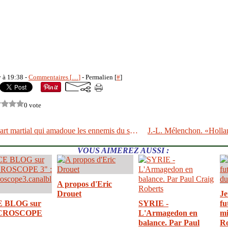
y à 19:38 -
Commentaires [
…
]
- Permalien [
#
]
0 vote
L'aïkido, cet art martial qui amadoue les ennemis du sport
VOUS AIMEREZ AUSSI :
A propos d'Eric
Drouet
Je
E BLOG sur
SYRIE -
fu
CROSCOPE
L'Armagedon en
mi
balance. Par Paul
R