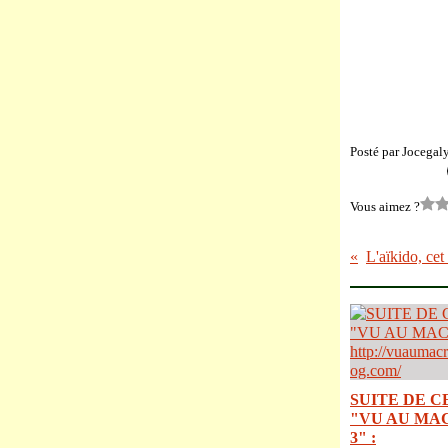
Posté par Jocegal
Vous aimez ?
SUITE DE C
"VU AU MA
3" :