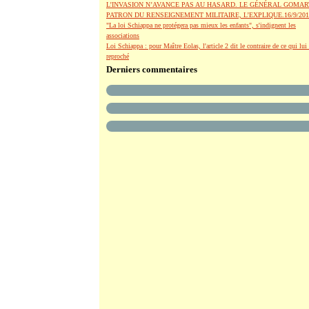
L’INVASION N’AVANCE PAS AU HASARD. LE GÉNÉRAL GOMAR
PATRON DU RENSEIGNEMENT MILITAIRE, L’EXPLIQUE.16/9/201
"La loi Schiappa ne protégera pas mieux les enfants", s'indignent les
associations
Loi Schiappa : pour Maître Eolas, l'article 2 dit le contraire de ce qui lui 
reproché
Derniers commentaires