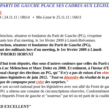
 PARTI DE GAUCHE PLACE SES CADRES AUX LÉGIS
E
4.11.11 | 18h14 • Mis à jour le 25.11.11 | 16h11
nchon, sénateur et fondateur du Parti de Gauche (PG),
nt des militants lors d'un meeting, le 1er février 2009 à Limeil-
FP/BORIS HORVAT
d'hui trois députés, élus sous d'autres couleurs que celles du Parti
-Luc Mélenchon et Marc Dolez en 2008. Et estiment, à l'instar d'
ional chargé des élections au PG, qu'
"il n'y a pas de raison d'en
obte
ines législatives de juin 2012.
"Tout va
dépendre
du résultat de la pr
que de campagne peut
créer
des surprises."
e son accord national pour les législatives avec son allié du Front de gau
PG a obtenu une centaine de circonscriptions réservées. Conformément 
t étiquetés Front de gauche et
"soutenus"
par tel ou tel parti de la coalit
RD EXCELLENT"