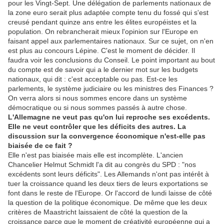
pour les Vingt-Sept. Une délégation de parlements nationaux de
la zone euro serait plus adaptée compte tenu du fossé qui s'est
creusé pendant quinze ans entre les élites européistes et la
population. On rebrancherait mieux l'opinion sur l'Europe en
faisant appel aux parlementaires nationaux. Sur ce sujet, on n'en
est plus au concours Lépine. C'est le moment de décider. Il
faudra voir les conclusions du Conseil. Le point important au bout
du compte est de savoir qui a le dernier mot sur les budgets
nationaux, qui dit : c'est acceptable ou pas. Est-ce les
parlements, le système judiciaire ou les ministres des Finances ?
On verra alors si nous sommes encore dans un système
démocratique ou si nous sommes passés à autre chose.
L'Allemagne ne veut pas qu'on lui reproche ses excédents.
Elle ne veut contrôler que les déficits des autres. La
discussion sur la convergence économique n'est-elle pas
biaisée de ce fait ?
Elle n'est pas biaisée mais elle est incomplète. L'ancien
Chancelier Helmut Schmidt l'a dit au congrès du SPD : "nos
excédents sont leurs déficits". Les Allemands n'ont pas intérêt à
tuer la croissance quand les deux tiers de leurs exportations se
font dans le reste de l'Europe. Or l'accord de lundi laisse de côté
la question de la politique économique. De même que les deux
critères de Maastricht laissaient de côté la question de la
croissance parce que le moment de créativité européenne qui a