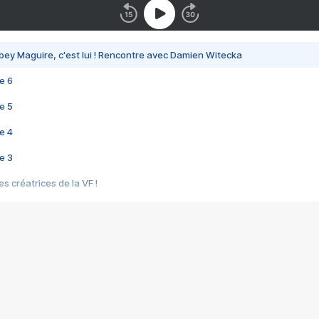
bey Maguire, c'est lui ! Rencontre avec Damien Witecka
e 6
e 5
e 4
e 3
s créatrices de la VF !
e 2
e 1
e Mektoub My Love arrive enfin ! Rencontre avec Shaïn Boumedine et Sal
i : après Toni en famille
elle réalise le bouleversant Dites lui que je l'aime