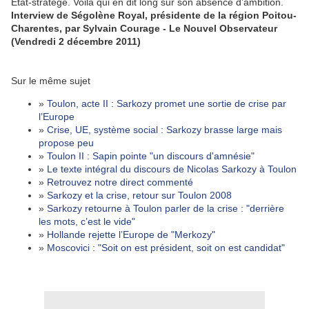
Etat-stratège. Voilà qui en dit long sur son absence d’ambition.
Interview de Ségolène Royal, présidente de la région Poitou-
Charentes, par Sylvain Courage - Le Nouvel Observateur
(Vendredi 2 décembre 2011)
Sur le même sujet
»
Toulon, acte II : Sarkozy promet une sortie de crise par
l’Europe
»
Crise, UE, système social : Sarkozy brasse large mais
propose peu
»
Toulon II : Sapin pointe "un discours d'amnésie"
»
Le texte intégral du discours de Nicolas Sarkozy à Toulon
»
Retrouvez notre direct commenté
»
Sarkozy et la crise, retour sur Toulon 2008
»
Sarkozy retourne à Toulon parler de la crise : "derrière
les mots, c’est le vide"
»
Hollande rejette l’Europe de "Merkozy"
»
Moscovici : "Soit on est président, soit on est candidat"