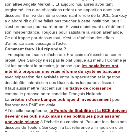
son alliée Angela Merkel… Et aujourd’hui, après avoir tant
tergiversé, les euro obligations refont une apparition dans son
discours. Il en va de même concernant le rôle de la BCE. Sarkozy
a d’abord dit qu’il ne fallait pas toucher à cette institution, puis il
s’est prononcé pour sa réforme. Et voici maintenant qu’il défend
son indépendance. Toujours pour satisfaire la vision allemande.
Ce qui frappe par-dessus tout, c’est la répétition des effets
d’annonce sans passage à l’acte.
Comment faut-il lui répondre ?
- En expliquant sans relâche aux Français qu’il existe un contre-
projet. Que Sarkozy n’est pas le plat unique au menu ! Comme je
l’ai fait pendant la primaire, je pense que
les socialistes ont
intérêt à proposer une vraie réforme du système bancaire
avec séparation des activités entre la spéculation et la gestion
des dépôts, interdiction des filiales dans les paradis fiscaux…
Il faut aussi mettre l’accent sur l’
initiative de croissance,
comme le propose notre candidat François Hollande.
La
création d’une banque publique d’investissement
pour
financer nos PME est vitale.
A l’échelle européenne,
le Fonds de Stabilité et la BCE doivent
devenir des outils aux mains des politiques pour assurer
une vraie relance
à l’échelle du continent. Pas une fois dans son
discours de Toulon, Sarkozy n’a fait référence à l’impulsion d’un