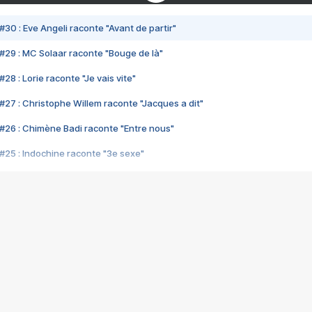
#30 : Eve Angeli raconte "Avant de partir"
#29 : MC Solaar raconte "Bouge de là"
28 : Lorie raconte "Je vais vite"
#27 : Christophe Willem raconte "Jacques a dit"
#26 : Chimène Badi raconte "Entre nous"
#25 : Indochine raconte "3e sexe"
#24 : Zaho raconte "C'est chelou"
#23 : Patrick Bruel raconte "Au café des délices"
#22 : Kyo raconte "Le chemin"
#21 : Nolwenn Leroy raconte "Cassé"
#20 : Patrick Hernandez raconte "Born to be alive"
#19 : Lorie raconte "Près de moi"