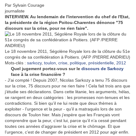
Par
Sylvain Courage
journaliste
INTERVIEW. Au lendemain de l'intervention du chef de l'Etat,
la présidente de la région Poitou-Charentes dénonce "75
discours sur la crise, pour ne rien faire".
Le 18 novembre 2011, Ségolène Royale lors de la clôture du 51e
congrés de sa confédération à Poitiers. (AFP /PIERRE ANDRIEU)
Mots-clés :
sarkozy
,
toulon
,
crise
,
politique
,
présidentielle
,
2012
Quel jugement portez-vous sur le
discours de Sarkozy
face à la crise financière ?
- J’ai compté ! Depuis 2007, Nicolas Sarkozy a tenu 75 discours
sur la crise, 75 discours pour ne rien faire ! Cela fait trois ans que
j’étudie ses déclarations. Dans cette litanie, les arguments, hélas,
se rangent en deux catégories : les promesses non-tenues et les
contradictions. Si bien qu’il ne lui reste que deux thèmes à
exploiter - l’urgence et la peur - qu’il a matraqués lors de son
discours de Toulon hier. Mais j’espère que les Français vont
comprendre que la peur, c’est lui, parce qu’il n’a cessé pendant
toutes ces années d’aggraver la crise et le chômage. Et que
l’urgence, c’est de changer de président en 2012 pour agir enfin.