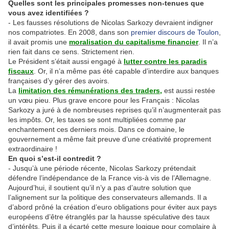
Quelles sont les principales promesses non-tenues que
vous avez identifiées ?
- Les fausses résolutions de Nicolas Sarkozy devraient indigner
nos compatriotes. En 2008, dans son
premier discours de Toulon
,
il avait promis une
moralisation du capitalisme financier
. Il n’a
rien fait dans ce sens. Strictement rien.
Le Président s’était aussi engagé à
lutter contre les paradis
fiscaux
. Or, il n’a même pas été capable d’interdire aux banques
françaises d’y gérer des avoirs.
La
limitation des rémunérations des traders,
est aussi restée
un vœu pieu. Plus grave encore pour les Français : Nicolas
Sarkozy a juré à de nombreuses reprises qu’il n’augmenterait pas
les impôts. Or, les taxes se sont multipliées comme par
enchantement ces derniers mois. Dans ce domaine, le
gouvernement a même fait preuve d’une créativité proprement
extraordinaire !
En quoi s’est-il contredit ?
- Jusqu’à une période récente, Nicolas Sarkozy prétendait
défendre l’indépendance de la France vis-à vis de l’Allemagne.
Aujourd’hui, il soutient qu’il n’y a pas d’autre solution que
l’alignement sur la politique des conservateurs allemands. Il a
d’abord prôné la création d’euro obligations pour éviter aux pays
européens d’être étranglés par la hausse spéculative des taux
d’intérêts. Puis il a écarté cette mesure logique pour complaire à