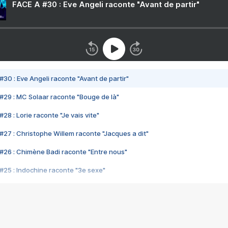
FACE A #30 : Eve Angeli raconte "Avant de partir"
#30 : Eve Angeli raconte "Avant de partir"
#29 : MC Solaar raconte "Bouge de là"
28 : Lorie raconte "Je vais vite"
#27 : Christophe Willem raconte "Jacques a dit"
#26 : Chimène Badi raconte "Entre nous"
#25 : Indochine raconte "3e sexe"
#24 : Zaho raconte "C'est chelou"
#23 : Patrick Bruel raconte "Au café des délices"
#22 : Kyo raconte "Le chemin"