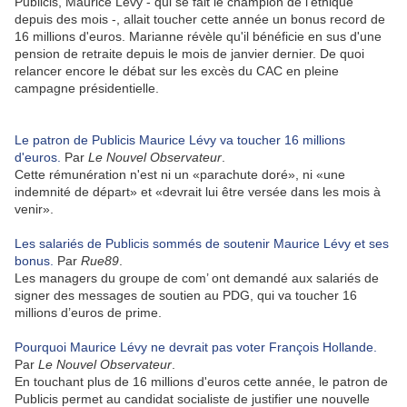
Publicis, Maurice Lévy - qui se fait le champion de l'éthique
depuis des mois -, allait toucher cette année un bonus record de
16 millions d'euros. Marianne révèle qu'il bénéficie en sus d'une
pension de retraite depuis le mois de janvier dernier. De quoi
relancer encore le débat sur les excès du CAC en pleine
campagne présidentielle.
Le patron de Publicis Maurice Lévy va toucher 16 millions
d'euros.
Par
Le Nouvel Observateur
.
Cette rémunération n'est ni un «parachute doré», ni «une
indemnité de départ» et «devrait lui être versée dans les mois à
venir».
Les salariés de Publicis sommés de soutenir Maurice Lévy et ses
bonus.
Par
Rue89
.
Les managers du groupe de com’ ont demandé aux salariés de
signer des messages de soutien au PDG, qui va toucher 16
millions d’euros de prime.
Pourquoi Maurice Lévy ne devrait pas voter François Hollande.
Par
Le Nouvel Observateur
.
En touchant plus de 16 millions d'euros cette année, le patron de
Publicis permet au candidat socialiste de justifier une nouvelle