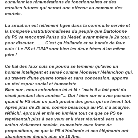
cumulent les rémunérations de fonctionnaires et des
retraites futures qui seront une offense au commun des
mortels.
La situation est tellement figée dans la continuité servile et
la tromperie institutionnalisées du peuple que Bartolonne
du PS va rencontré Pariso du Medef, avant même le 2è tour,
pour discuter......... C’est ça Hollande et sa bande de faux
culs ! Le PS et l'UMP sont bien les deux frères d'un même
père !
Ce bal des faux culs ne pourra se terminer qu'avec un
homme intelligent et sensé comme Monsieur Mélenchon qui,
au travers d'une guerre totale et sans concession, apporte
un réel espoir social et humaniste.
Bien sur , nous entendons ici et là : "mais il a fait parti du
sérail pendant des années"... Oui ! bien sur et avec passion
quand le PS était un parti proche des gens qui se lèvent tôt.
Après plus de 20 ans, comme beaucoup au PS, il a analysé,
réfléchi, éprouvé et mis en lumière tout ce que ce PS ne
représentait plus à ses yeux et il s'est réorienté vers une
action réellement sociale, humaniste avec force de
propositions, ce que le PS d'Hollande et ses éléphants ont
abandonnés depuis plus de 10 Ans.