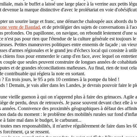
iliale, mais le buffet a laissé une large place à la verrine aux petits lég
st devenue la marque distinctive d'avec le prolétariat en voie d'
obésificat
opter un sourire large et franc, une démarche chaloupée aux abords du buf
one verte de Bagdad
, et de privilégier des sujets de conversations à l'
ns profondes. On papillonne, on navigue, on rebondit lestement d'une sail
e n'est pas pour rien que l'étendue de la culture générale est toujours l
igieuses. Petites manœuvres politiques entre ennemis de façade ; un vie
sses d'armes régionales et le grand jeu d'échecs local qui consiste à utilis
es chiens fous pour emmerder le camp d'en face, avec lequel on entretien
ux couple que seules peuvent construire de longues années de cohabitati
putes et de grandes réconciliations mafieuses. Au final, rien de tout cela
e contribuable qui réglera la note en sortant.
? En trois jours, le 95 a pris 10 centimes à la pompe du bled !
uds ! Demain, je vais aller dans les Landes, je devrais pouvoir faire le 
t une vieille guenon à qui on n'apprend plus à faire des grimaces. Agile 
siège de perdu, deux de retrouvés. Je passe souvent devant chez elle à v
 années. Connivence des proximités géographiques à défaut des affinité
on dada du moment : le problème des mobilités rurales sur fond d'infla
 faire mal dans le budget, le carburant...
toutes mes responsabilités, il m'arrive régulièrement de faire dans les 
s forcément, ça se ressent.