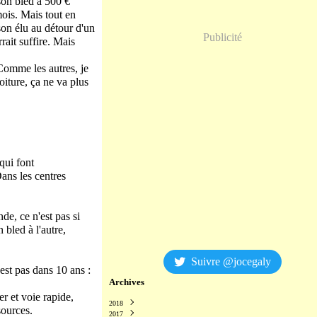
 son bled à 500 €
mois. Mais tout en
 son élu au détour d'un
Publicité
ait suffire. Mais
Comme les autres, je
ture, ça ne va plus
qui font
ans les centres
de, ce n'est pas si
 bled à l'autre,
Suivre @jocegaly
'est pas dans 10 ans :
Archives
er et voie rapide,
2018
sources.
2017
Décembre
(2)