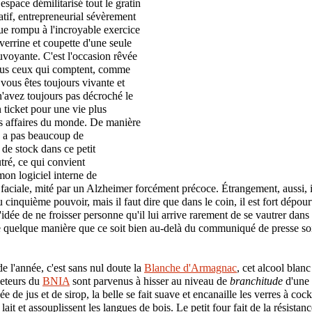
espace démilitarisé tout le gratin
atif, entrepreneurial sévèrement
que rompu à l'incroyable exercice
verrine et coupette d'une seule
ouvoyante. C'est l'occasion rêvée
tous ceux qui comptent, comme
 vous êtes toujours vivante et
'avez toujours pas décroché le
 ticket pour une vie plus
es affaires du monde. De manière
y a pas beaucoup de
de stock dans ce petit
ré, ce qui convient
mon logiciel interne de
faciale, mité par un Alzheimer forcément précoce. Étrangement, aussi, i
 cinquième pouvoir, mais il faut dire que dans le coin, il est fort dépour
idée de ne froisser personne qu'il lui arrive rarement de se vautrer dans
de quelque manière que ce soit bien au-delà du communiqué de presse s
e l'année, c'est sans nul doute la
Blanche d'Armagnac
, cet alcool blan
eteurs du
BNIA
sont parvenus à hisser au niveau de
branchitude
d'une
e de jus et de sirop, la belle se fait suave et encanaille les verres à cockt
ait et assouplissent les langues de bois. Le petit four fait de la résistan