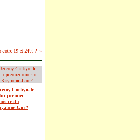
 entre 19 et 24% ?
remy Corbyn, le
tur premier
nistre du
oyaume-Uni ?