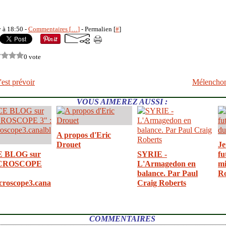
y à 18:50 -
Commentaires [
…
]
- Permalien [
#
]
0 vote
est prévoir
Mélenchon
VOUS AIMEREZ AUSSI :
A propos d'Eric
Drouet
Je
E BLOG sur
SYRIE -
fu
CROSCOPE
L'Armagedon en
mi
balance. Par Paul
R
croscope3.cana
Craig Roberts
COMMENTAIRES