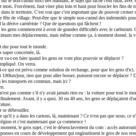
sur le non-cumul strict des mandats, le sujet qui fâche l'élu rural, avec
r mois. Forcément, faut viser plus loin et haut pour boucler les fins de 
dans le territoire. C'est vrai que c'est important que de pouvoir croiser
 fête de village. Peut-être que le simple non-cumul des indemnités pourr
il la dérive carriériste ? Que de questions qui fâchent !
 les gens commencent à avoir de grandes difficultés avec le carburant. 
ximum mes déplacements, mais même comme ça, à moment donné, la voi
st dur pour tout le monde.
s super concernée, là.
 va-t-on faire quand les gens ne vont plus pouvoir se déplacer ?
ompliqué. On verra.
st-ce qui est prévu comme solution de rechange, pour que les gens d'ici, 
 100km/jour, rien que pour aller bosser, puissent encore se déplacer ? D
 a les transports en commun, mais ici ?
en.
n'est pas comme s’il n'y avait jamais rien eu : la voiture pour tout le mon
finalement. Avant, il y a quoi, 30 ou 40 ans, les gens se déplaçaient d'un
iture.
r se débrouiller.
e qu'il y a dans les cartons, là, maintenant ? Ce n'est pas que nous, ce n
a région et c'est maintenant que ça commence !
 moment, le gros sujet, c'est le désenclavement du coin : accès autorouti
 réponses en cours de développement qui engloutissent le gros de nos res