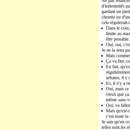
Ne pas relancer 
d'indemnités pa
gardant un pied 
chemin ou d'une
cela régulerait-
Dans le coin,
limite au ma
être possible.
Oui, oui, c'e
Je ne la sens pa
Mais comment
Ça va être c
En fait, qu'e
régulièrement
urbains, il y
Ici, il n'y a ri
Oui, mais ce 
vieux que ça 
même sans vo
Oui, va falloi
Mais qu'est-c
c'est toute l
Je sais qu'en ce
telles sont les