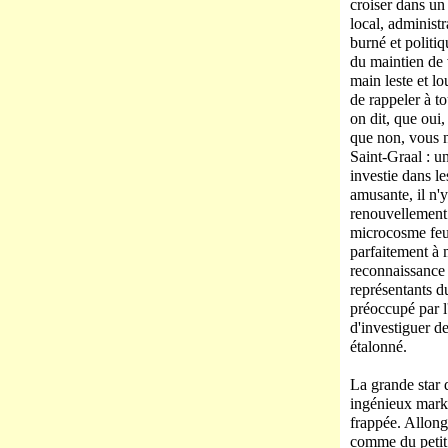
croiser dans un 
local, administr
burné et politi
du maintien de 
main leste et l
de rappeler à 
on dit, que oui,
que non, vous n
Saint-Graal : un
investie dans l
amusante, il n'
renouvellement 
microcosme feut
parfaitement à 
reconnaissance 
représentants du
préoccupé par l'
d'investiguer 
étalonné.
La grande star d
ingénieux mark
frappée. Allongé
comme du petit l