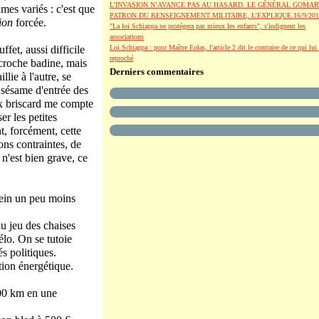
L’INVASION N’AVANCE PAS AU HASARD. LE GÉNÉRAL GOMAR
umes variés : c'est que
PATRON DU RENSEIGNEMENT MILITAIRE, L’EXPLIQUE.16/9/201
ion
forcée.
"La loi Schiappa ne protégera pas mieux les enfants", s'indignent les
associations
fet, aussi difficile
Loi Schiappa : pour Maître Eolas, l'article 2 dit le contraire de ce qui lui 
reproché
accroche badine, mais
Derniers commentaires
lie à l'autre, se
e sésame d'entrée des
ux briscard me compte
er les petites
t, forcément, cette
ons contraintes, de
 n'est bien grave, ce
plein un peu moins
au jeu des chaises
élo. On se tutoie
s politiques.
tion énergétique.
600 km en une