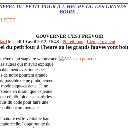
'APPEL DU PETIT FOUR À L'HEURE OÙ LES GRANDS
BOIRE !
OLECTE
GOUVERNER C'EST PREVOIR
lard
le jeudi 19 avril 2012, 16:48 -
Pol-éthique
-
Lien permanent
el du petit four à l'heure où les grands fauves vont boir
 même d'un stagiaire webmaster
les autres qui m'avait expliqué
habilement avec toutes les
ues de notre pourtant grande
 était possible de ne pratiquement
n mode pique-assiette. Je ne
rsonne en disant que ce jeune
 eût tôt fait de se sortir les
uis du code pour faire une
re politicocommerciale.
înatoire est le véritable haut
ratie réelle, l'opportunité de