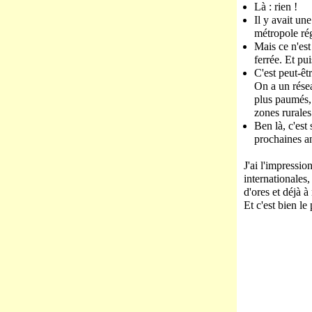
Là : rien !
Il y avait un
métropole rég
Mais ce n'est
ferrée. Et pu
C'est peut-êt
On a un résea
plus paumés, 
zones rurales
Ben là, c'est
prochaines a
J'ai l'impressio
internationales
d'ores et déjà à
Et c'est bien le