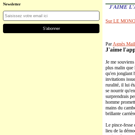
Newsletter
J'AIME L
Sur LE MON
Par
Agnès Mail
J'aime l'app
Je me souviens
plus malin que 
qu'en jonglant 
invitations iss
ruralité, il lui
se nourrir qu'e
surprendrais pe
homme prometteur
mains du cambo
brillante carriè
Le pince-fesse d
lieu de la démoc