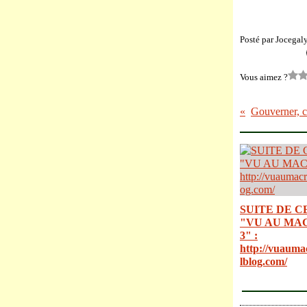
Posté par Jocegal
Vous aimez ?
Gouverner, c'
SUITE DE C
"VU AU MA
3" :
http://vuauma
lblog.com/