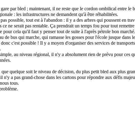
e gare par bled ; maintenant, il ne reste que le cordon ombilical entre le b
ionale : les infrastructures ne demandent qu'à être réhabilitées.
 pas possible, tout est à l'abandon : il y a des arbres qui poussent en tra
is ce ne serait pas rentable. Ça prendrait un temps fou pour tout remettre 
re pour cela qu'il faut y penser tout de suite à l'après pétrole bon marché
u de bus qui marche, qui ramasse les gosses pour l'école jusque dans le
donc c'est possible ! Il y a moyen d'organiser des services de transpor
.
 simple, au niveau régional, il n'y a absolument rien de prévu pour ces q
nnées.
n que quelque soit le niveau de décision, du plus petit bled aux plus gra
, il n'y a pas grand-chose dans les cartons pour répondre aux défis majeu
 nous tous.
 problème.