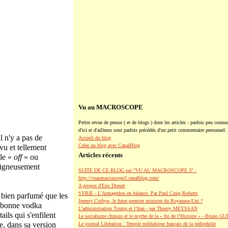
Vu au MACROSCOPE
Petite revue de presse ( et de blogs ) dont les articles - parfois peu connus
d'ici et d'ailleurs sont parfois précédés d'un petit commentaire personnel.
l n'y a pas de
Accueil du blog
Créer un blog avec CanalBlog
vu et tellement
Articles récents
 le «
off
» ou
oigneusement
SUITE DE CE BLOG sur "VU AU MACROSCOPE 3" :
http://vuaumacroscope3.canalblog.com/
A propos d'Eric Drouet
SYRIE - L'Armagedon en balance. Par Paul Craig Roberts
c bien parfumé que les
Jeremy Corbyn, le futur premier ministre du Royaume-Uni ?
 bonne vodka
L’administration Trump et l’Iran - par Thierry MEYSSAN
ails qui s'enfilent
Le socialisme chinois et le mythe de la « fin de l’Histoire » - Bruno G
ce, dans sa version
Le journal Libération : Temple médiatique français de la pédophilie