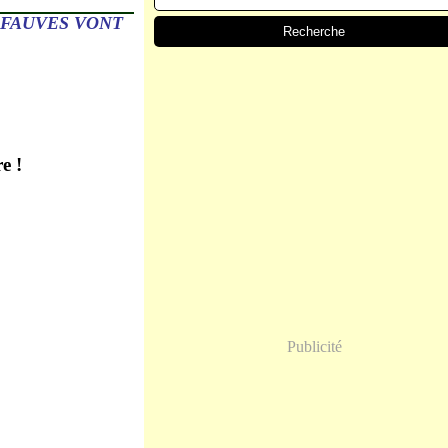
 FAUVES VONT
e !
Publicité