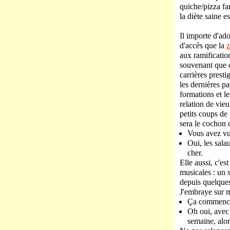
quiche/pizza fam
la diète saine e
Il importe d'ad
d'accès que la
z
aux ramificatio
souvenant que c
carrières prest
les dernières pa
formations et l
relation de vie
petits coups de 
sera le cochon d
Vous avez vu 
Oui, les sala
cher.
Elle aussi, c'es
musicales : un 
depuis quelques
J'embraye sur m
Ça commence à
Oh oui, avec 
semaine, alor