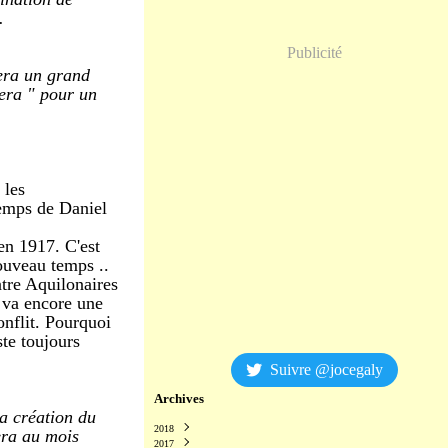
.
Publicité
sera un grand
sera " pour un
 les
temps de Daniel
en 1917. C'est
ouveau temps ..
ntre Aquilonaires
) va encore une
conflit. Pourquoi
ste toujours
Suivre @jocegaly
Archives
la création du
2018
era au mois
2017
Décembre
(2)