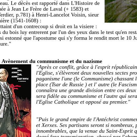
eau. Le décès est rapporté dans L'Histoire de
uée à Jean Le Frère de Laval (+ 1583) et
erdier, p.781) à Henri-Lancelot Voisin, sieur
nière (1541-1608) :
taint d'un contrecoup si droit en la visiere :
 du bois luy entrerent par l'un des yeux dans le test qu'en rest
si estonné que l'apostume qui s'y forma le rendit mort le 10 J
sure."
 : Avènement du communisme et du nazisme
"Après ce conflit, grâce à l'esprit républica
l'Eglise, s'élèveront deux nouvelles sectes pr
paganisme l'une (le Communisme) chassant l
place (Tsar de Russie ) et l' autre (le Fasci
connaîtra une grande division entre ces deux 
sera fidèle au communisme et l'autre qui ser
l'Eglise Catholique et opposé au premier."
"Puis le grand empire de l'Antéchrist commen
et Xerxes. Ses partisans seront si nombreux, 
innombrables, que la venue du Saint-Esprit 
degré fera transmigration, chassé par l'abom