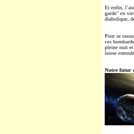
Et enfin, l’a
garde" en vie
diabolique, d
Pour se rassu
ces bombardem
pleine nuit e
laisse entend
Notre futur 