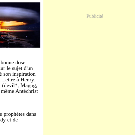
Publicité
e bonne dose
ur le sujet d'un
é son inspiration
 Lettre à Henry.
d (devil*, Magog,
le même Antéchrist
de prophètes dans
dy et de