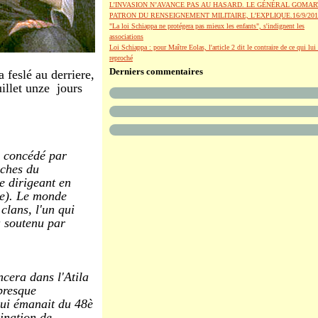
L’INVASION N’AVANCE PAS AU HASARD. LE GÉNÉRAL GOMAR
PATRON DU RENSEIGNEMENT MILITAIRE, L’EXPLIQUE.16/9/201
"La loi Schiappa ne protégera pas mieux les enfants", s'indignent les
associations
Loi Schiappa : pour Maître Eolas, l'article 2 dit le contraire de ce qui lui 
reproché
Derniers commentaires
a feslé au derriere,
uillet unze jours
in concédé par
oches du
e dirigeant en
sme). Le monde
clans, l'un qui
a soutenu par
cera dans l'Atila
presque
qui émanait du 48è
ination de