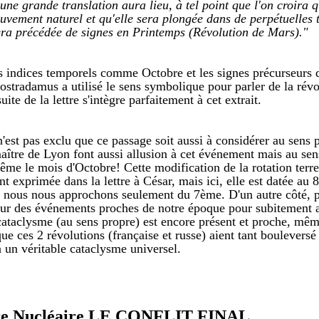
une grande translation aura lieu, à tel point que l'on croira q
vement naturel et qu'elle sera plongée dans de perpétuelles 
era précédée de signes en Printemps (Révolution de Mars)."
s indices temporels comme Octobre et les signes précurseurs d
ostradamus a utilisé le sens symbolique pour parler de la révo
 suite de la lettre s'intègre parfaitement à cet extrait.
 n'est pas exclu que ce passage soit aussi à considérer au sens 
aître de Lyon font aussi allusion à cet événement mais au sen
me le mois d'Octobre! Cette modification de la rotation terrest
nt exprimée dans la lettre à César, mais ici, elle est datée au
or nous nous approchons seulement du 7ème. D'un autre côté,
l sur des événements proches de notre époque pour subitement al
cataclysme (au sens propre) est encore présent et proche, même
e ces 2 révolutions (française et russe) aient tant boulevers
 un véritable cataclysme universel.
re Nucléaire LE CONFLIT FINAL