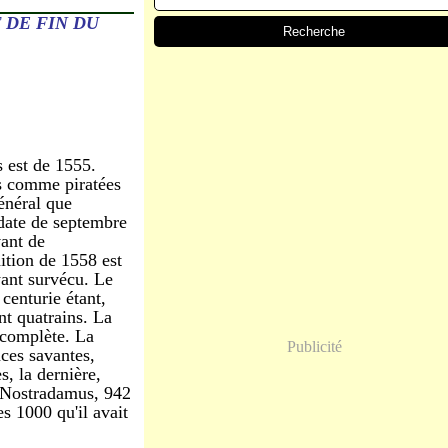
 DE FIN DU
s est de 1555.
es comme piratées
énéral que
 date de septembre
vant de
ition de 1558 est
ant survécu. Le
 centurie étant,
t quatrains. La
ncomplète. La
Publicité
nces savantes,
s, la dernière,
e Nostradamus, 942
s 1000 qu'il avait