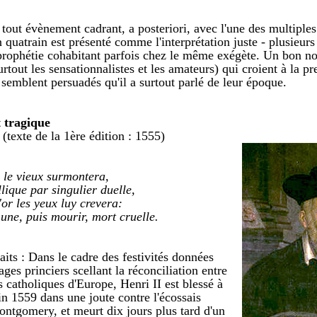
 tout évènement cadrant, a posteriori, avec l'une des multiples
n quatrain est présenté comme l'interprétation juste - plusieurs
rophétie cohabitant parfois chez le même exégète. Un bon n
urtout les sensationnalistes et les amateurs) qui croient à la p
emblent persuadés qu'il a surtout parlé de leur époque.
 tragique
 (texte de la 1ère édition : 1555)
e le vieux surmontera,
ique par singulier duelle,
or les yeux luy crevera:
une, puis mourir, mort cruelle.
its : Dans le cadre des festivités données
ges princiers scellant la réconciliation entre
s catholiques d'Europe, Henri II est blessé à
uin 1559 dans une joute contre l'écossais
ntgomery, et meurt dix jours plus tard d'un