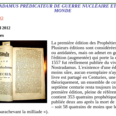
ADAMUS PRÉDICATEUR DE GUERRE NUCLÉAIRE ET
MONDE
EO
l 2012
es
La première édition des Prophétie
Plusieurs éditions sont considéré
ou antidatées, mais on admet en g
l'édition (augmentée) qui porte la
1557 fut réellement publiée du vi
Nostradamus. L'existence d'une éd
moins sûre, aucun exemplaire n'ay
livre est partagé en Centuries, une
théoriquement, un ensemble de cen
septième centurie resta toujours i
première édition, pleine de référe
contient 353 quatrains prophétique
publiée deux ans après la mort d
– soit 58 quatrains de moins que le
arachevant la milliade »).