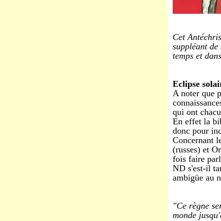
Cet Antéchris
suppléant de 
temps et dans
Eclipse sola
A noter que p
connaissances
qui ont chacu
En effet la b
donc pour ind
Concernant le
(russes) et O
fois faire par
ND s'est-il ta
ambigüe au n
"Ce règne ser
monde jusqu'à