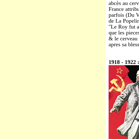
abcès au cerv
France attrib
parfois (Du V
de La Popeli
"Le Roy fut at
que les pieces
& le cerveau 
apres sa bles
1918 - 1922