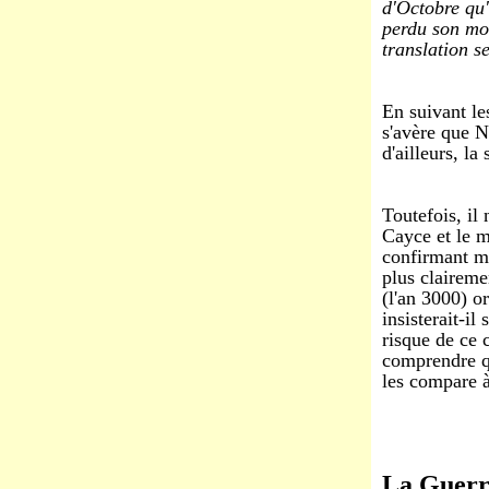
d'Octobre qu'
perdu son mou
translation s
En suivant le
s'avère que N
d'ailleurs, la
Toutefois, il
Cayce et le m
confirmant mê
plus claireme
(l'an 3000) 
insisterait-i
risque de ce 
comprendre qu
les compare à
La Guer