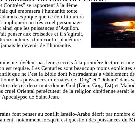
t Contrées" se rapportent à la 4ème
ale qui embrasera l’humanité toute
radamus explique que ce conflit durera
il impliquera un très cruel personnage
 ainsi que les puissances d’Aquilon.
ait penser aux croisades et il s’agirait,
reux auteurs, d’un conflit planétaire
à jamais le devenir de l’humanité.
rains ne révèlent pas leurs secrets à la première lecture et un
ion est requise. Les Centuries sont beaucoup moins explicites s
onflit que ne l’est la Bible dont Nostradamus a visiblement tir
tionne les puissances infernales de "Dog" et "Doham" dans sa
lettres de ces deux mots donne God (Dieu, Gog, Est) et Maho
ès cruel Oriental persécuteur de la religion chrétienne serait 
l’Apocalypse de Saint Jean.
rains font penser au conflit Israëlo-Arabe décrit par nombre 
ament, notamment lorsqu'il est question des puissances du Mi