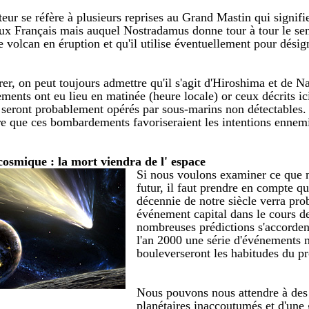
uteur se réfère à plusieurs reprises au Grand Mastin qui signifi
ux Français mais auquel Nostradamus donne tour à tour le sen
e volcan en éruption et qu'il utilise éventuellement pour désig
rer, on peut toujours admettre qu'il s'agit d'Hiroshima et de N
ents ont eu lieu en matinée (heure locale) or ceux décrits ici
t seront probablement opérés par sous-marins non détectables.
re que ces bombardements favoriseraient les intentions ennem
cosmique : la mort viendra de l' espace
Si nous voulons examiner ce que n
futur, il faut prendre en compte qu
décennie de notre siècle verra pr
événement capital dans le cours d
nombreuses prédictions s'accordent
l'an 2000 une série d'événements 
bouleverseront les habitudes du pr
Nous pouvons nous attendre à de
planétaires inaccoutumés et d'une