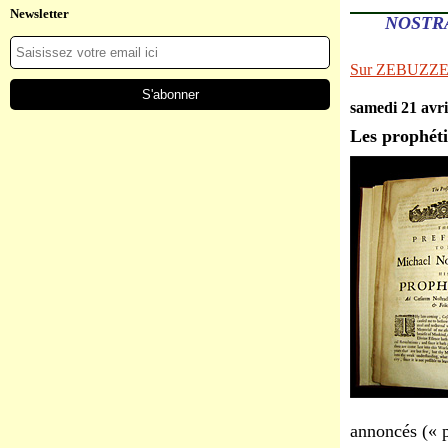
Newsletter
NOSTR
Sur ZEBUZZ
samedi 21 avri
Les prophéti
annoncés (« p