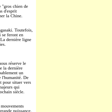
e "gros chien de
s d'esprit
ner la Chine.
agasaki. Toutefois,
 se feront en
 La dernière ligne
ies.
ous réserve le
e la dernière
obablement un
e l'humanité. De
 pour situer vers
majeurs qui
ochain siècle.
s mouvements
 grande puissance.