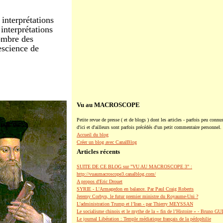
 interprétations
 interprétations
ombre des
rescience de
Vu au MACROSCOPE
Petite revue de presse ( et de blogs ) dont les articles - parfois peu connus
d'ici et d'ailleurs sont parfois précédés d'un petit commentaire personnel.
Accueil du blog
Créer un blog avec CanalBlog
Articles récents
SUITE DE CE BLOG sur "VU AU MACROSCOPE 3" :
http://vuaumacroscope3.canalblog.com/
A propos d'Eric Drouet
SYRIE - L'Armagedon en balance. Par Paul Craig Roberts
Jeremy Corbyn, le futur premier ministre du Royaume-Uni ?
L’administration Trump et l’Iran - par Thierry MEYSSAN
Le socialisme chinois et le mythe de la « fin de l’Histoire » - Bruno G
Le journal Libération : Temple médiatique français de la pédophilie