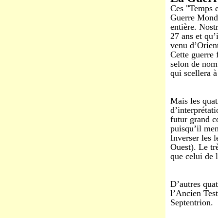
Ces "Temps e
Guerre Mondi
entière. Nost
27 ans et qu’
venu d’Orient
Cette guerre f
selon de nomb
qui scellera 
Mais les quat
d’interprétat
futur grand c
puisqu’il men
Inverser les 
Ouest). Le tr
que celui de 
D’autres quat
l’Ancien Test
Septentrion.