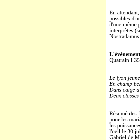
En attendant,
possibles d'u
d'une même p
interprètes (s
Nostradamus s
L'événement
Quatrain I 35
Le lyon jeun
En champ bell
Dans caige d'
Deux classes 
Résumé des fa
pour les maria
les puissance
l'oeil le 30 j
Gabriel de Mo