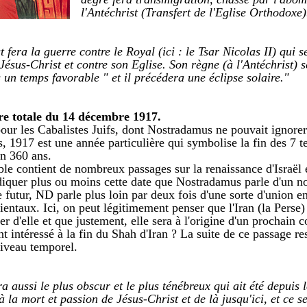
l'Antéchrist (Transfert de l'Eglise Orthodoxe)
t fera la guerre contre le Royal (ici : le Tsar Nicolas II) qui 
Jésus-Christ et contre son Eglise. Son règne (à l'Antéchrist) 
 un temps favorable " et il précédera une éclipse solaire."
ire totale du 14 décembre 1917.
our les Cabalistes Juifs, dont Nostradamus ne pouvait ignorer
, 1917 est une année particulière qui symbolise la fin des 7 
n 360 ans.
ible contient de nombreux passages sur la renaissance d'Israël 
iquer plus ou moins cette date que Nostradamus parle d'un n
 futur, ND parle plus loin par deux fois d'une sorte d'union e
rientaux. Ici, on peut légitimement penser que l'Iran (la Perse
ler d'elle et que justement, elle sera à l'origine d'un prochain 
nt intéressé à la fin du Shah d'Iran ? La suite de ce passage re
iveau temporel.
a aussi le plus obscur et le plus ténébreux qui ait été depuis 
 la mort et passion de Jésus-Christ et de là jusqu'ici, et ce s